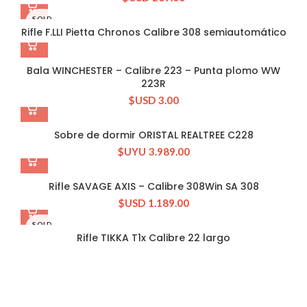
SOLD
OUT
Rifle F.LLI Pietta Chronos Calibre 308 semiautomático
Bala WINCHESTER – Calibre 223 – Punta plomo WW
223R
$USD
3.00
Sobre de dormir ORISTAL REALTREE C228
$UYU
3.989.00
Rifle SAVAGE AXIS – Calibre 308Win SA 308
$USD
1.189.00
SOLD
OUT
Rifle TIKKA T1x Calibre 22 largo