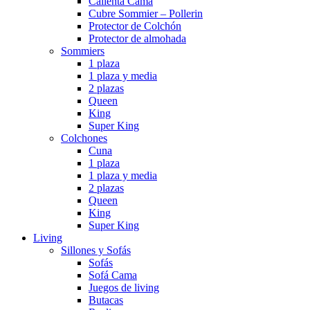
Calienta Cama
Cubre Sommier – Pollerin
Protector de Colchón
Protector de almohada
Sommiers
1 plaza
1 plaza y media
2 plazas
Queen
King
Super King
Colchones
Cuna
1 plaza
1 plaza y media
2 plazas
Queen
King
Super King
Living
Sillones y Sofás
Sofás
Sofá Cama
Juegos de living
Butacas