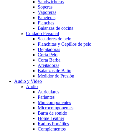
Sandwicheras
Soperas
Vaporeras
Paneteras
Planchas
Balanzas de cocina
Cuidado Personal
Secadores de pelo
Planchitas y Cepillos de pelo
Depiladoras
Corta Pelo
Corta Barba
Afeitadoras
Balanzas de Baño
Medidor de Presión
Audio y Video
Audio
Auriculares
Parlantes
Minicomponentes
Microcomponentes
Barra de sonido
Home Teather
Radios Portátiles
Complementos