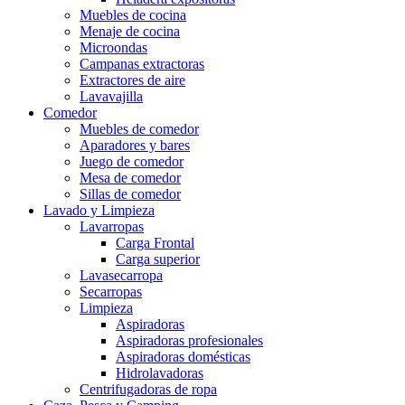
Muebles de cocina
Menaje de cocina
Microondas
Campanas extractoras
Extractores de aire
Lavavajilla
Comedor
Muebles de comedor
Aparadores y bares
Juego de comedor
Mesa de comedor
Sillas de comedor
Lavado y Limpieza
Lavarropas
Carga Frontal
Carga superior
Lavasecarropa
Secarropas
Limpieza
Aspiradoras
Aspiradoras profesionales
Aspiradoras domésticas
Hidrolavadoras
Centrifugadoras de ropa