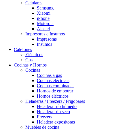
Celulares
Samsung
Xiaomi
iPhone
Motorola
Alcatel
Impresoras e Insumos
Impresoras
Insumos
Calefones
Eléctricos
Gas
Cocinas y Hornos
Cocinas
Cocinas a gas
Cocinas eléctricas
Cocinas combinadas
Hornos de empotrar
Hornos eléctricos
Heladeras / Freezers / Frigobares
Heladera frío húmedo
Heladera frío seco
Freezers
Heladera expositoras
Muebles de cocina