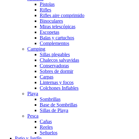
Pistolas
Rifles
Rifles aire comprimido
Binoculares
Miras telescópicas
Escopetas
Balas y cartuchos
Complementos
Camping
Sillas plegables
Chalecos salvavidas
Conservadoras
Sobres de dormir
Carpas
Linternas y focos
Colchones Inflables
Playa
Sombrillas
Base de Sombrillas
Sillas de Playa
Pesca
Cañas
Reeles
Señuelos
Patio y Jardín