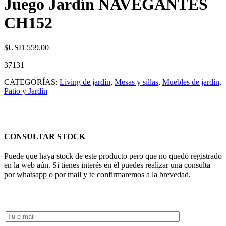
Juego Jardín NAVEGANTES
CH152
$USD
559.00
37131
CATEGORÍAS:
Living de jardín
,
Mesas y sillas
,
Muebles de jardín
,
Patio y Jardín
CONSULTAR STOCK
Puede que haya stock de este producto pero que no quedó registrado
en la web aún. Si tienes interés en él puedes realizar una consulta
por whatsapp o por mail y te confirmaremos a la brevedad.
Consultar Stock POR WHATSAPP