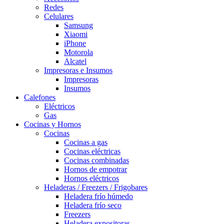
Redes
Celulares
Samsung
Xiaomi
iPhone
Motorola
Alcatel
Impresoras e Insumos
Impresoras
Insumos
Calefones
Eléctricos
Gas
Cocinas y Hornos
Cocinas
Cocinas a gas
Cocinas eléctricas
Cocinas combinadas
Hornos de empotrar
Hornos eléctricos
Heladeras / Freezers / Frigobares
Heladera frío húmedo
Heladera frío seco
Freezers
Heladera expositoras