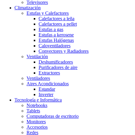
Televisores
Climatización
Estufas y Calefactores
Calefactores a leña
Calefactores a pellet
Estufas a gas
Estufas a kerosene
Estufas Halógenas
Caloventiladores
Convectores y Radiadores
Ventilación
Deshumificadores
Purificadores de aire
Extractores
Ventiladores
Aires Acondicionados
Estandar
Inverter
Tecnología e Informática
Notebooks
Tablets
Computadoras de escritorio
Monitores
Accesorios
Redes