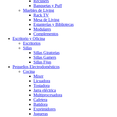
Recliners
Banquetas y Puff
Muebles de Living
Rack TV
Mesa de Living
Estanterías y Bibliotecas
Modulares
Complementos
Escritorio y Oficina
Escritorios
Sillas
Sillas Giratorias
Sillas Gamers
Sillas Fijas
Pequeños Electrodomésticos
Cocina
Mixer
Licuadora
Tostadora
Jarra eléctrica
Multiprocesadora
Cafetera
Batidora
Exprimidores
Jugueras