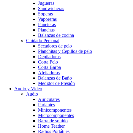
Jugueras
Sandwicheras
Soperas
Vaporeras
Paneteras
Planchas
Balanzas de cocina
Cuidado Personal
Secadores de pelo
Planchitas y Cepillos de pelo
Depiladoras
Corta Pelo
Corta Barba
Afeitadoras
Balanzas de Baño
Medidor de Presión
Audio y Video
Audio
Auriculares
Parlantes
Minicomponentes
Microcomponentes
Barra de sonido
Home Teather
Radios Portátiles