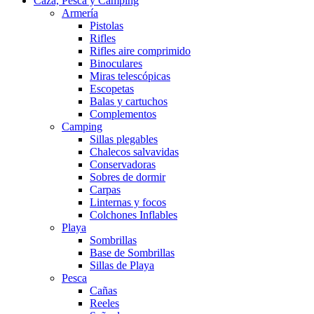
Caza, Pesca y Camping
Armería
Pistolas
Rifles
Rifles aire comprimido
Binoculares
Miras telescópicas
Escopetas
Balas y cartuchos
Complementos
Camping
Sillas plegables
Chalecos salvavidas
Conservadoras
Sobres de dormir
Carpas
Linternas y focos
Colchones Inflables
Playa
Sombrillas
Base de Sombrillas
Sillas de Playa
Pesca
Cañas
Reeles