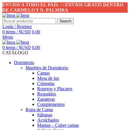
ENVÍOS A TODO EL PAÍS. / / ENVÍOS GRATIS DENTRO
DE CARMELO Y N. PALMIRA
Search
Login / Register
0
items
/
$USD
0.00
Menu
0
items
/
$USD
0.00
CATÁLOGO
Dormitorio
Muebles de Dormitorio
Camas
Mesa de luz
Cómodas
Roperos y Placares
Respaldos
Zapateras
Complementos
Ropa de Cama
Sábanas
Acolchados
Mantas – Cubre camas