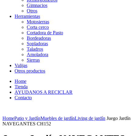
Gimnacios
Otros
Herramientas
Motosierras
Corta cerco
Cortadora de Pasto
Bordeadoras
Sopladoras
Taladros
Amoladora
Sierras
Valijas
Otros productos
Home
Tienda
AYUDANOS A RECICLAR
Contacto
Home
Patio y Jardín
Muebles de jardín
Living de jardín
Juego Jardín
NAVEGANTES CH152