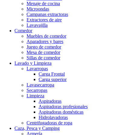
Menaje de cocina
Microondas
Campanas extractoras
Extractores de aire
Lavavajilla
Comedor
Muebles de comedor
Aparadores y bares
Juego de comedor
Mesa de comedor
Sillas de comedor
Lavado y Limpieza
Lavarropas
Carga Frontal
Carga superior
Lavasecarropa
Secarropas
Limpieza
Aspiradoras
Aspiradoras profesionales
Aspiradoras domésticas
Hidrolavadoras
Centrifugadoras de ropa
Caza, Pesca y Camping
Armería