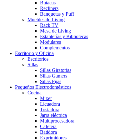
Butacas
Recliners
Banquetas y Puff
Muebles de Living
Rack TV
Mesa de Living
Estanterías y Bibliotecas
Modulares
Complementos
Escritorio y Oficina
Escritorios
Sillas
Sillas Giratorias
Sillas Gamers
Sillas Fijas
Pequeños Electrodomésticos
Cocina
Mixer
Licuadora
Tostadora
Jarra eléctrica
Multiprocesadora
Cafetera
Batidora
Exprimidores