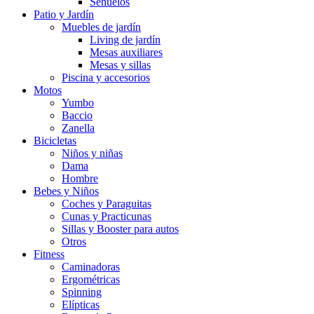
Señuelos
Patio y Jardín
Muebles de jardín
Living de jardín
Mesas auxiliares
Mesas y sillas
Piscina y accesorios
Motos
Yumbo
Baccio
Zanella
Bicicletas
Niños y niñas
Dama
Hombre
Bebes y Niños
Coches y Paraguitas
Cunas y Practicunas
Sillas y Booster para autos
Otros
Fitness
Caminadoras
Ergométricas
Spinning
Elípticas