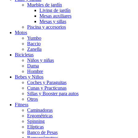
Muebles de jardín
Living de jardín
Mesas auxiliares
Mesas y sillas
Piscina y accesorios
Motos
Yumbo
Baccio
Zanella
Bicicletas
Niños y niñas
Dama
Hombre
Bebes y Niños
Coches y Paraguitas
Cunas y Practicunas
Sillas y Booster para autos
Otros
Fitness
Caminadoras
Ergométricas
Spinning
Elípticas
Banco de Pesas
Remorgómetros