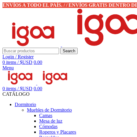
ENVÍOS A TODO EL PAÍS. / / ENVÍOS GRATIS DENTRO 
Search
Login / Register
0
items
/
$USD
0.00
Menu
0
items
/
$USD
0.00
CATÁLOGO
Dormitorio
Muebles de Dormitorio
Camas
Mesa de luz
Cómodas
Roperos y Placares