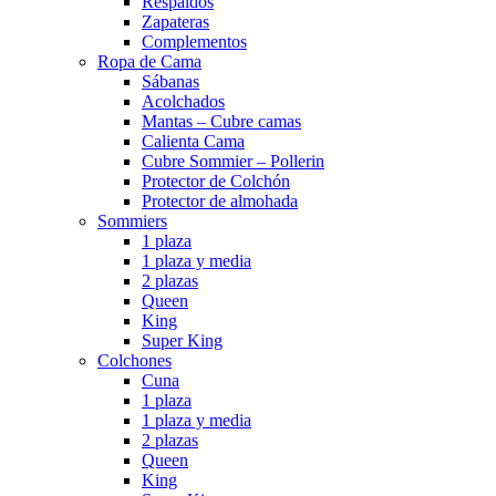
Respaldos
Zapateras
Complementos
Ropa de Cama
Sábanas
Acolchados
Mantas – Cubre camas
Calienta Cama
Cubre Sommier – Pollerin
Protector de Colchón
Protector de almohada
Sommiers
1 plaza
1 plaza y media
2 plazas
Queen
King
Super King
Colchones
Cuna
1 plaza
1 plaza y media
2 plazas
Queen
King