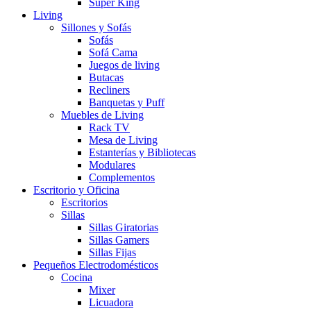
Super King
Living
Sillones y Sofás
Sofás
Sofá Cama
Juegos de living
Butacas
Recliners
Banquetas y Puff
Muebles de Living
Rack TV
Mesa de Living
Estanterías y Bibliotecas
Modulares
Complementos
Escritorio y Oficina
Escritorios
Sillas
Sillas Giratorias
Sillas Gamers
Sillas Fijas
Pequeños Electrodomésticos
Cocina
Mixer
Licuadora