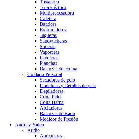
Tostadora
Jarra eléctrica
Multiprocesadora
Cafetera
Batidora
Exprimidores
Jugueras
Sandwicheras
Soperas
Vaporeras
Paneteras
Planchas
Balanzas de cocina
Cuidado Personal
Secadores de pelo
Planchitas y Cepillos de pelo
Depiladoras
Corta Pelo
Corta Barba
Afeitadoras
Balanzas de Baño
Medidor de Presión
Audio y Video
Audio
Auriculares