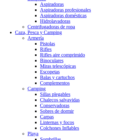
Aspiradoras
Aspiradoras profesionales
Aspiradoras domésticas
Hidrolavadoras
Centrifugadoras de ropa
Caza, Pesca y Camping
Armería
Pistolas
Rifles
Rifles aire comprimido
Binoculares
Miras telescópicas
Escopetas
Balas y cartuchos
Complementos
Camping
Sillas plegables
Chalecos salvavidas
Conservadoras
Sobres de dormir
Carpas
Linternas y focos
Colchones Inflables
Playa
Sombrillas