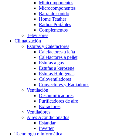
Minicomponentes
Microcomponentes
Barra de sonido
Home Teather
Radios Portátiles
Complementos
Televisores
Climatización
Estufas y Calefactores
Calefactores a leña
Calefactores a pellet
Estufas a gas
Estufas a kerosene
Estufas Halógenas
Caloventiladores
Convectores y Radiadores
Ventilación
Deshumificadores
Purificadores de aire
Extractores
Ventiladores
Aires Acondicionados
Estandar
Inverter
Tecnología e Informática