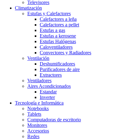
Televisores
Climatización
Estufas y Calefactores
Calefactores a leña
Calefactores a pellet
Estufas a gas
Estufas a kerosene
Estufas Halógenas
Caloventiladores
Convectores y Radiadores
Ventilación
Deshumificadores
Purificadores de aire
Extractores
Ventiladores
Aires Acondicionados
Estandar
Inverter
Tecnología e Informática
Notebooks
Tablets
Computadoras de escritorio
Monitores
Accesorios
Redes