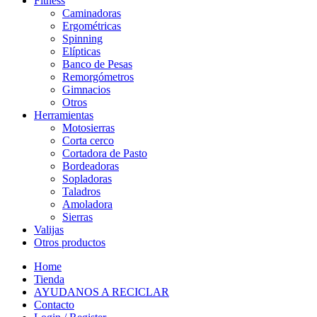
Fitness
Caminadoras
Ergométricas
Spinning
Elípticas
Banco de Pesas
Remorgómetros
Gimnacios
Otros
Herramientas
Motosierras
Corta cerco
Cortadora de Pasto
Bordeadoras
Sopladoras
Taladros
Amoladora
Sierras
Valijas
Otros productos
Home
Tienda
AYUDANOS A RECICLAR
Contacto