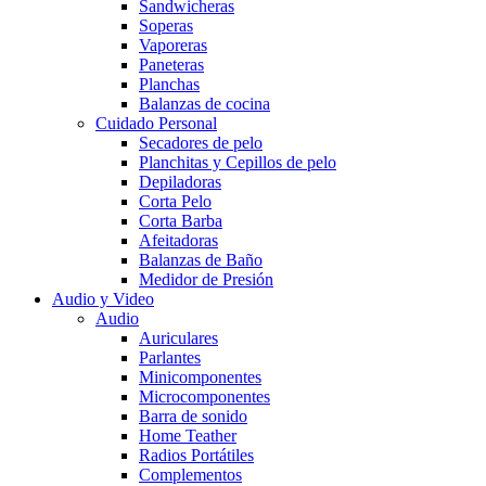
Sandwicheras
Soperas
Vaporeras
Paneteras
Planchas
Balanzas de cocina
Cuidado Personal
Secadores de pelo
Planchitas y Cepillos de pelo
Depiladoras
Corta Pelo
Corta Barba
Afeitadoras
Balanzas de Baño
Medidor de Presión
Audio y Video
Audio
Auriculares
Parlantes
Minicomponentes
Microcomponentes
Barra de sonido
Home Teather
Radios Portátiles
Complementos