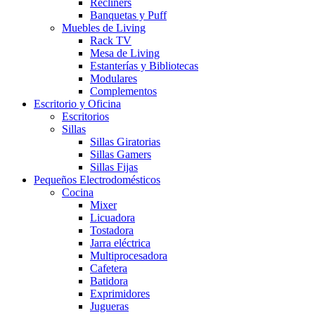
Recliners
Banquetas y Puff
Muebles de Living
Rack TV
Mesa de Living
Estanterías y Bibliotecas
Modulares
Complementos
Escritorio y Oficina
Escritorios
Sillas
Sillas Giratorias
Sillas Gamers
Sillas Fijas
Pequeños Electrodomésticos
Cocina
Mixer
Licuadora
Tostadora
Jarra eléctrica
Multiprocesadora
Cafetera
Batidora
Exprimidores
Jugueras