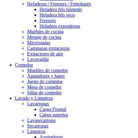
Heladeras / Freezers / Frigobares
Heladera frío húmedo
Heladera frío seco
Freezers
Heladera expositoras
Muebles de cocina
Menaje de cocina
Microondas
Campanas extractoras
Extractores de aire
Lavavajilla
Comedor
Muebles de comedor
Aparadores y bares
Juego de comedor
Mesa de comedor
Sillas de comedor
Lavado y Limpieza
Lavarropas
Carga Frontal
Carga superior
Lavasecarropa
Secarropas
Limpieza
Aspiradoras