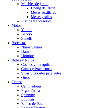
Muebles de jardín
Living de jardín
Mesas auxiliares
Mesas y sillas
Piscina y accesorios
Motos
Yumbo
Baccio
Zanella
Bicicletas
Niños y niñas
Dama
Hombre
Bebes y Niños
Coches y Paraguitas
Cunas y Practicunas
Sillas y Booster para autos
Otros
Fitness
Caminadoras
Ergométricas
Spinning
Elípticas
Banco de Pesas
Remorgómetros