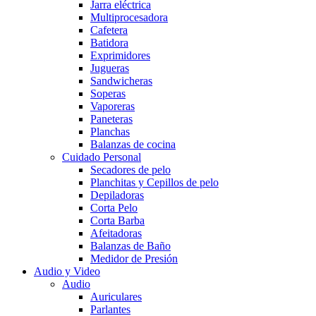
Jarra eléctrica
Multiprocesadora
Cafetera
Batidora
Exprimidores
Jugueras
Sandwicheras
Soperas
Vaporeras
Paneteras
Planchas
Balanzas de cocina
Cuidado Personal
Secadores de pelo
Planchitas y Cepillos de pelo
Depiladoras
Corta Pelo
Corta Barba
Afeitadoras
Balanzas de Baño
Medidor de Presión
Audio y Video
Audio
Auriculares
Parlantes