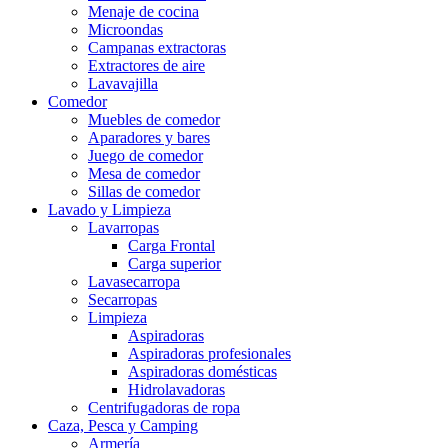
Menaje de cocina
Microondas
Campanas extractoras
Extractores de aire
Lavavajilla
Comedor
Muebles de comedor
Aparadores y bares
Juego de comedor
Mesa de comedor
Sillas de comedor
Lavado y Limpieza
Lavarropas
Carga Frontal
Carga superior
Lavasecarropa
Secarropas
Limpieza
Aspiradoras
Aspiradoras profesionales
Aspiradoras domésticas
Hidrolavadoras
Centrifugadoras de ropa
Caza, Pesca y Camping
Armería