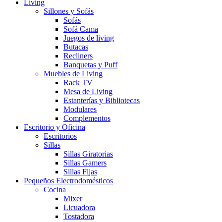
Living
Sillones y Sofás
Sofás
Sofá Cama
Juegos de living
Butacas
Recliners
Banquetas y Puff
Muebles de Living
Rack TV
Mesa de Living
Estanterías y Bibliotecas
Modulares
Complementos
Escritorio y Oficina
Escritorios
Sillas
Sillas Giratorias
Sillas Gamers
Sillas Fijas
Pequeños Electrodomésticos
Cocina
Mixer
Licuadora
Tostadora