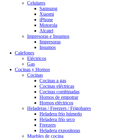
Celulares
Samsung
Xiaomi
iPhone
Motorola
Alcatel
Impresoras e Insumos
Impresoras
Insumos
Calefones
Eléctricos
Gas
Cocinas y Hornos
Cocinas
Cocinas a gas
Cocinas eléctricas
Cocinas combinadas
Hornos de empotrar
Hornos eléctricos
Heladeras / Freezers / Frigobares
Heladera frío húmedo
Heladera frío seco
Freezers
Heladera expositoras
Muebles de cocina