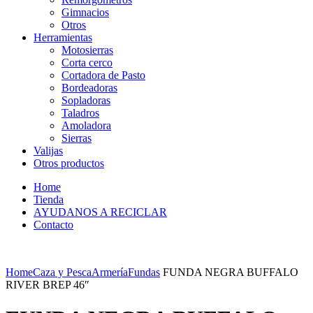
Gimnacios
Otros
Herramientas
Motosierras
Corta cerco
Cortadora de Pasto
Bordeadoras
Sopladoras
Taladros
Amoladora
Sierras
Valijas
Otros productos
Home
Tienda
AYUDANOS A RECICLAR
Contacto
Home
Caza y Pesca
Armería
Fundas
FUNDA NEGRA BUFFALO
RIVER BREP 46″