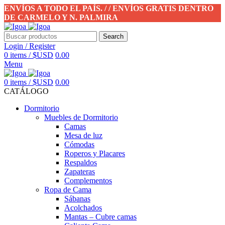
ENVÍOS A TODO EL PAÍS. / / ENVÍOS GRATIS DENTRO
DE CARMELO Y N. PALMIRA
Search
Login / Register
0
items
/
$USD
0.00
Menu
0
items
/
$USD
0.00
CATÁLOGO
Dormitorio
Muebles de Dormitorio
Camas
Mesa de luz
Cómodas
Roperos y Placares
Respaldos
Zapateras
Complementos
Ropa de Cama
Sábanas
Acolchados
Mantas – Cubre camas