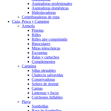
Aspiradoras profesionales
Aspiradoras domésticas
Hidrolavadoras
Centrifugadoras de ropa
Caza, Pesca y Camping
Armería
Pistolas
Rifles
Rifles aire comprimido
Binoculares
Miras telescópicas
Escopetas
Balas y cartuchos
Complementos
Camping
Sillas plegables
Chalecos salvavidas
Conservadoras
Sobres de dormir
Carpas
Linternas y focos
Colchones Inflables
Playa
Sombrillas
Base de Sombrillas