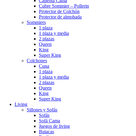
Calienta Cama
Cubre Sommier – Pollerin
Protector de Colchón
Protector de almohada
Sommiers
1 plaza
1 plaza y media
2 plazas
Queen
King
Super King
Colchones
Cuna
1 plaza
1 plaza y media
2 plazas
Queen
King
Super King
Living
Sillones y Sofás
Sofás
Sofá Cama
Juegos de living
Butacas