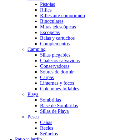
Pistolas
Rifles
Rifles aire comprimido
Binoculares
Miras telescópicas
Escopetas
Balas y cartuchos
Complementos
Camping
Sillas plegables
Chalecos salvavidas
Conservadoras
Sobres de dormir
Carpas
Linternas y focos
Colchones Inflables
Playa
Sombrillas
Base de Sombrillas
Sillas de Playa
Pesca
Cañas
Reeles
Señuelos
Patio y Jardín