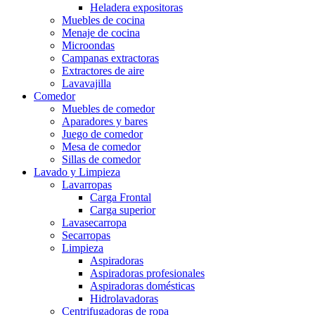
Heladera expositoras
Muebles de cocina
Menaje de cocina
Microondas
Campanas extractoras
Extractores de aire
Lavavajilla
Comedor
Muebles de comedor
Aparadores y bares
Juego de comedor
Mesa de comedor
Sillas de comedor
Lavado y Limpieza
Lavarropas
Carga Frontal
Carga superior
Lavasecarropa
Secarropas
Limpieza
Aspiradoras
Aspiradoras profesionales
Aspiradoras domésticas
Hidrolavadoras
Centrifugadoras de ropa