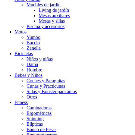
Muebles de jardín
Living de jardín
Mesas auxiliares
Mesas y sillas
Piscina y accesorios
Motos
Yumbo
Baccio
Zanella
Bicicletas
Niños y niñas
Dama
Hombre
Bebes y Niños
Coches y Paraguitas
Cunas y Practicunas
Sillas y Booster para autos
Otros
Fitness
Caminadoras
Ergométricas
Spinning
Elípticas
Banco de Pesas
Remorgómetros