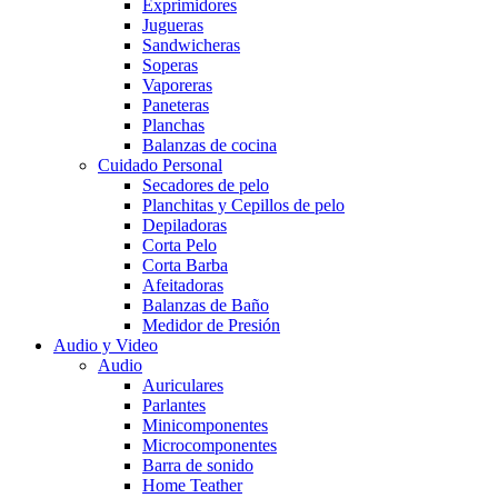
Exprimidores
Jugueras
Sandwicheras
Soperas
Vaporeras
Paneteras
Planchas
Balanzas de cocina
Cuidado Personal
Secadores de pelo
Planchitas y Cepillos de pelo
Depiladoras
Corta Pelo
Corta Barba
Afeitadoras
Balanzas de Baño
Medidor de Presión
Audio y Video
Audio
Auriculares
Parlantes
Minicomponentes
Microcomponentes
Barra de sonido
Home Teather