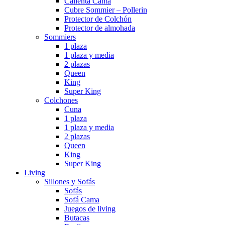
Calienta Cama
Cubre Sommier – Pollerin
Protector de Colchón
Protector de almohada
Sommiers
1 plaza
1 plaza y media
2 plazas
Queen
King
Super King
Colchones
Cuna
1 plaza
1 plaza y media
2 plazas
Queen
King
Super King
Living
Sillones y Sofás
Sofás
Sofá Cama
Juegos de living
Butacas