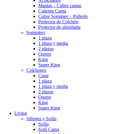
Acolchados
Mantas – Cubre camas
Calienta Cama
Cubre Sommier – Pollerin
Protector de Colchón
Protector de almohada
Sommiers
1 plaza
1 plaza y media
2 plazas
Queen
King
Super King
Colchones
Cuna
1 plaza
1 plaza y media
2 plazas
Queen
King
Super King
Living
Sillones y Sofás
Sofás
Sofá Cama