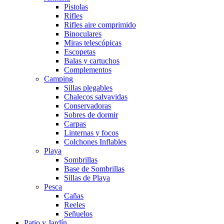
Pistolas
Rifles
Rifles aire comprimido
Binoculares
Miras telescópicas
Escopetas
Balas y cartuchos
Complementos
Camping
Sillas plegables
Chalecos salvavidas
Conservadoras
Sobres de dormir
Carpas
Linternas y focos
Colchones Inflables
Playa
Sombrillas
Base de Sombrillas
Sillas de Playa
Pesca
Cañas
Reeles
Señuelos
Patio y Jardín