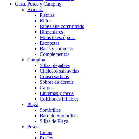
Caza, Pesca y Camping
Armería
Pistolas
Rifles
Rifles aire comprimido
Binoculares
Miras telescópicas
Escopetas
Balas y cartuchos
Complementos
Camping
Sillas plegables
Chalecos salvavidas
Conservadoras
Sobres de dormir
Carpas
Linternas y focos
Colchones Inflables
Playa
Sombrillas
Base de Sombrillas
Sillas de Playa
Pesca
Cañas
Reeles