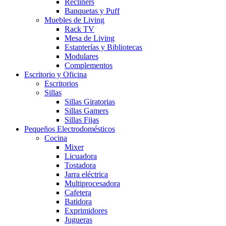
Recliners
Banquetas y Puff
Muebles de Living
Rack TV
Mesa de Living
Estanterías y Bibliotecas
Modulares
Complementos
Escritorio y Oficina
Escritorios
Sillas
Sillas Giratorias
Sillas Gamers
Sillas Fijas
Pequeños Electrodomésticos
Cocina
Mixer
Licuadora
Tostadora
Jarra eléctrica
Multiprocesadora
Cafetera
Batidora
Exprimidores
Jugueras