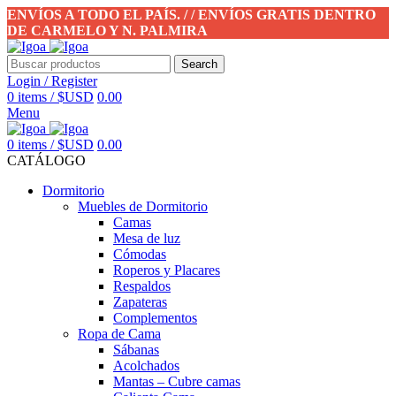
ENVÍOS A TODO EL PAÍS. / / ENVÍOS GRATIS DENTRO
DE CARMELO Y N. PALMIRA
Search
Login / Register
0
items
/
$USD
0.00
Menu
0
items
/
$USD
0.00
CATÁLOGO
Dormitorio
Muebles de Dormitorio
Camas
Mesa de luz
Cómodas
Roperos y Placares
Respaldos
Zapateras
Complementos
Ropa de Cama
Sábanas
Acolchados
Mantas – Cubre camas