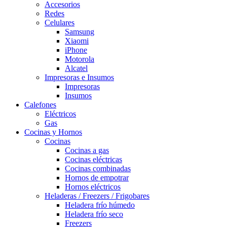
Accesorios
Redes
Celulares
Samsung
Xiaomi
iPhone
Motorola
Alcatel
Impresoras e Insumos
Impresoras
Insumos
Calefones
Eléctricos
Gas
Cocinas y Hornos
Cocinas
Cocinas a gas
Cocinas eléctricas
Cocinas combinadas
Hornos de empotrar
Hornos eléctricos
Heladeras / Freezers / Frigobares
Heladera frío húmedo
Heladera frío seco
Freezers