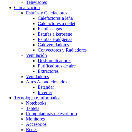
Televisores
Climatización
Estufas y Calefactores
Calefactores a leña
Calefactores a pellet
Estufas a gas
Estufas a kerosene
Estufas Halógenas
Caloventiladores
Convectores y Radiadores
Ventilación
Deshumificadores
Purificadores de aire
Extractores
Ventiladores
Aires Acondicionados
Estandar
Inverter
Tecnología e Informática
Notebooks
Tablets
Computadoras de escritorio
Monitores
Accesorios
Redes