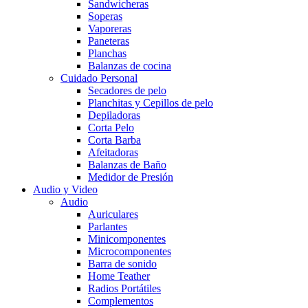
Sandwicheras
Soperas
Vaporeras
Paneteras
Planchas
Balanzas de cocina
Cuidado Personal
Secadores de pelo
Planchitas y Cepillos de pelo
Depiladoras
Corta Pelo
Corta Barba
Afeitadoras
Balanzas de Baño
Medidor de Presión
Audio y Video
Audio
Auriculares
Parlantes
Minicomponentes
Microcomponentes
Barra de sonido
Home Teather
Radios Portátiles
Complementos