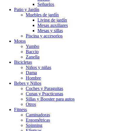
Señuelos
Patio y Jardín
Muebles de jardín
Living de jardín
Mesas auxiliares
Mesas y sillas
Piscina y accesorios
Motos
Yumbo
Baccio
Zanella
Bicicletas
Niños y niñas
Dama
Hombre
Bebes y Niños
Coches y Paraguitas
Cunas y Practicunas
Sillas y Booster para autos
Otros
Fitness
Caminadoras
Ergométricas
Spinning
Elípticas