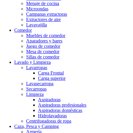
Menaje de cocina
Microondas
Campanas extractoras
Extractores de aire
Lavavajilla
Comedor
Muebles de comedor
Aparadores y bares
Juego de comedor
Mesa de comedor
Sillas de comedor
Lavado y Limpieza
Lavarropas
Carga Frontal
Carga superior
Lavasecarropa
Secarropas
Limpieza
Aspiradoras
Aspiradoras profesionales
Aspiradoras domésticas
Hidrolavadoras
Centrifugadoras de ropa
Caza, Pesca y Camping
Armería