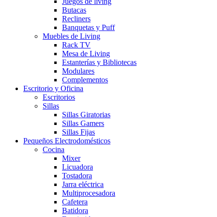
Juegos de living
Butacas
Recliners
Banquetas y Puff
Muebles de Living
Rack TV
Mesa de Living
Estanterías y Bibliotecas
Modulares
Complementos
Escritorio y Oficina
Escritorios
Sillas
Sillas Giratorias
Sillas Gamers
Sillas Fijas
Pequeños Electrodomésticos
Cocina
Mixer
Licuadora
Tostadora
Jarra eléctrica
Multiprocesadora
Cafetera
Batidora