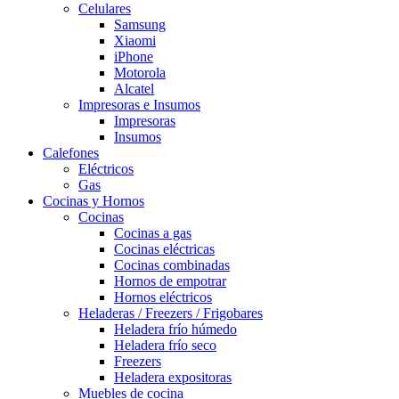
Celulares
Samsung
Xiaomi
iPhone
Motorola
Alcatel
Impresoras e Insumos
Impresoras
Insumos
Calefones
Eléctricos
Gas
Cocinas y Hornos
Cocinas
Cocinas a gas
Cocinas eléctricas
Cocinas combinadas
Hornos de empotrar
Hornos eléctricos
Heladeras / Freezers / Frigobares
Heladera frío húmedo
Heladera frío seco
Freezers
Heladera expositoras
Muebles de cocina