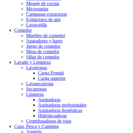
Menaje de cocina
Microondas
Campanas extractoras
Extractores de aire
Lavavajilla
Comedor
Muebles de comedor
Aparadores y bares
Juego de comedor
Mesa de comedor
Sillas de comedor
Lavado y Limpieza
Lavarropas
Carga Frontal
Carga superior
Lavasecarropa
Secarropas
Limpieza
Aspiradoras
Aspiradoras profesionales
Aspiradoras domésticas
Hidrolavadoras
Centrifugadoras de ropa
Caza, Pesca y Camping
Armería