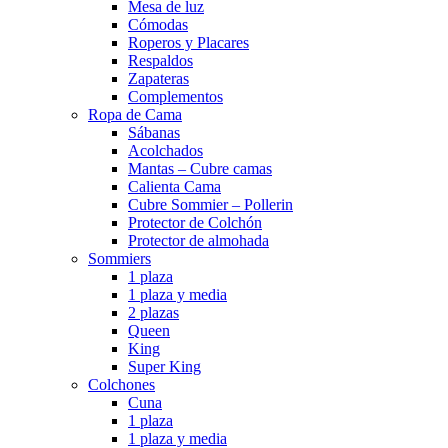
Mesa de luz
Cómodas
Roperos y Placares
Respaldos
Zapateras
Complementos
Ropa de Cama
Sábanas
Acolchados
Mantas – Cubre camas
Calienta Cama
Cubre Sommier – Pollerin
Protector de Colchón
Protector de almohada
Sommiers
1 plaza
1 plaza y media
2 plazas
Queen
King
Super King
Colchones
Cuna
1 plaza
1 plaza y media