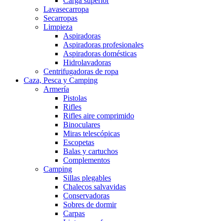
Carga superior
Lavasecarropa
Secarropas
Limpieza
Aspiradoras
Aspiradoras profesionales
Aspiradoras domésticas
Hidrolavadoras
Centrifugadoras de ropa
Caza, Pesca y Camping
Armería
Pistolas
Rifles
Rifles aire comprimido
Binoculares
Miras telescópicas
Escopetas
Balas y cartuchos
Complementos
Camping
Sillas plegables
Chalecos salvavidas
Conservadoras
Sobres de dormir
Carpas