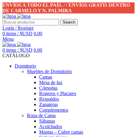
ENVÍOS A TODO EL PAÍS. / / ENVÍOS GRATIS DENTRO
DE CARMELO Y N. PALMIRA
Search
Login / Register
0
items
/
$USD
0.00
Menu
0
items
/
$USD
0.00
CATÁLOGO
Dormitorio
Muebles de Dormitorio
Camas
Mesa de luz
Cómodas
Roperos y Placares
Respaldos
Zapateras
Complementos
Ropa de Cama
Sábanas
Acolchados
Mantas – Cubre camas