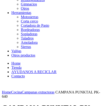
Gimnacios
Otros
Herramientas
Motosierras
Corta cerco
Cortadora de Pasto
Bordeadoras
Sopladoras
Taladros
Amoladora
Sierras
Valijas
Otros productos
Home
Tienda
AYUDANOS A RECICLAR
Contacto
Home
Cocina
Campanas extractoras
CAMPANA PUNKTAL PK-
640