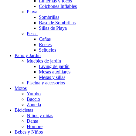
Linternas y focos
Colchones Inflables
Playa
Sombrillas
Base de Sombrillas
Sillas de Playa
Pesca
Cañas
Reeles
Señuelos
Patio y Jardín
Muebles de jardín
Living de jardín
Mesas auxiliares
Mesas y sillas
Piscina y accesorios
Motos
Yumbo
Baccio
Zanella
Bicicletas
Niños y niñas
Dama
Hombre
Bebes y Niños