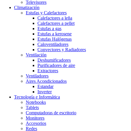
Televisores
Climatización
Estufas y Calefactores
Calefactores a leña
Calefactores a pellet
Estufas a gas
Estufas a kerosene
Estufas Halógenas
Caloventiladores
Convectores y Radiadores
Ventilación
Deshumificadores
Purificadores de aire
Extractores
Ventiladores
Aires Acondicionados
Estandar
Inverter
Tecnología e Informática
Notebooks
Tablets
Computadoras de escritorio
Monitores
Accesorios
Redes