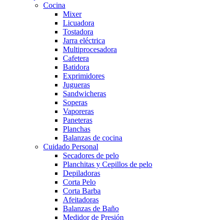
Cocina
Mixer
Licuadora
Tostadora
Jarra eléctrica
Multiprocesadora
Cafetera
Batidora
Exprimidores
Jugueras
Sandwicheras
Soperas
Vaporeras
Paneteras
Planchas
Balanzas de cocina
Cuidado Personal
Secadores de pelo
Planchitas y Cepillos de pelo
Depiladoras
Corta Pelo
Corta Barba
Afeitadoras
Balanzas de Baño
Medidor de Presión