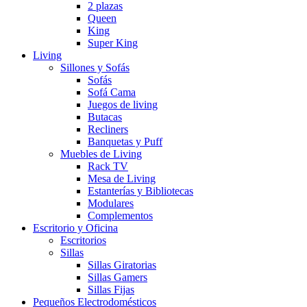
2 plazas
Queen
King
Super King
Living
Sillones y Sofás
Sofás
Sofá Cama
Juegos de living
Butacas
Recliners
Banquetas y Puff
Muebles de Living
Rack TV
Mesa de Living
Estanterías y Bibliotecas
Modulares
Complementos
Escritorio y Oficina
Escritorios
Sillas
Sillas Giratorias
Sillas Gamers
Sillas Fijas
Pequeños Electrodomésticos