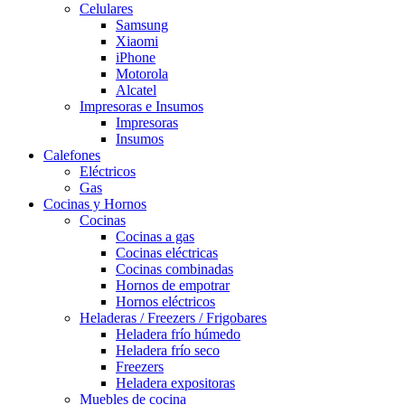
Celulares
Samsung
Xiaomi
iPhone
Motorola
Alcatel
Impresoras e Insumos
Impresoras
Insumos
Calefones
Eléctricos
Gas
Cocinas y Hornos
Cocinas
Cocinas a gas
Cocinas eléctricas
Cocinas combinadas
Hornos de empotrar
Hornos eléctricos
Heladeras / Freezers / Frigobares
Heladera frío húmedo
Heladera frío seco
Freezers
Heladera expositoras
Muebles de cocina