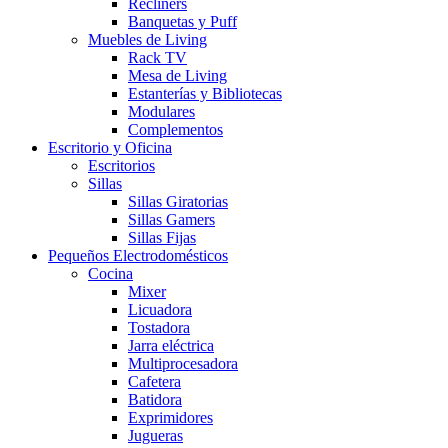
Recliners
Banquetas y Puff
Muebles de Living
Rack TV
Mesa de Living
Estanterías y Bibliotecas
Modulares
Complementos
Escritorio y Oficina
Escritorios
Sillas
Sillas Giratorias
Sillas Gamers
Sillas Fijas
Pequeños Electrodomésticos
Cocina
Mixer
Licuadora
Tostadora
Jarra eléctrica
Multiprocesadora
Cafetera
Batidora
Exprimidores
Jugueras