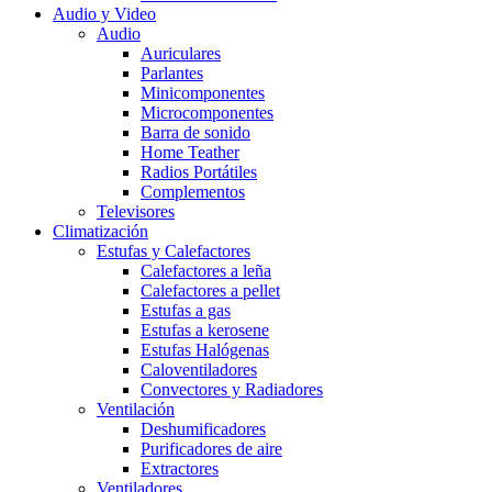
Audio y Video
Audio
Auriculares
Parlantes
Minicomponentes
Microcomponentes
Barra de sonido
Home Teather
Radios Portátiles
Complementos
Televisores
Climatización
Estufas y Calefactores
Calefactores a leña
Calefactores a pellet
Estufas a gas
Estufas a kerosene
Estufas Halógenas
Caloventiladores
Convectores y Radiadores
Ventilación
Deshumificadores
Purificadores de aire
Extractores
Ventiladores