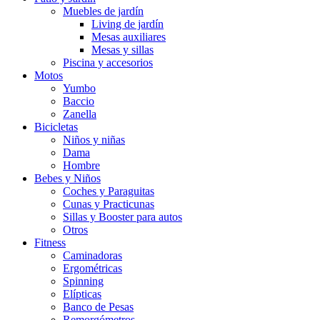
Muebles de jardín
Living de jardín
Mesas auxiliares
Mesas y sillas
Piscina y accesorios
Motos
Yumbo
Baccio
Zanella
Bicicletas
Niños y niñas
Dama
Hombre
Bebes y Niños
Coches y Paraguitas
Cunas y Practicunas
Sillas y Booster para autos
Otros
Fitness
Caminadoras
Ergométricas
Spinning
Elípticas
Banco de Pesas
Remorgómetros