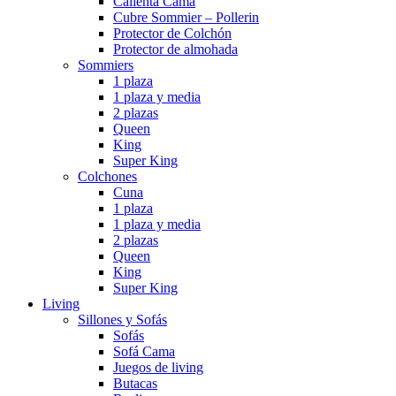
Calienta Cama
Cubre Sommier – Pollerin
Protector de Colchón
Protector de almohada
Sommiers
1 plaza
1 plaza y media
2 plazas
Queen
King
Super King
Colchones
Cuna
1 plaza
1 plaza y media
2 plazas
Queen
King
Super King
Living
Sillones y Sofás
Sofás
Sofá Cama
Juegos de living
Butacas