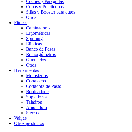
Coches y Paraguitas
Cunas y Practicunas
Sillas y Booster para autos
Otros
Fitness
Caminadoras
Ergométricas
Spinning
Elípticas
Banco de Pesas
Remorgómetros
Gimnacios
Otros
Herramientas
Motosierras
Corta cerco
Cortadora de Pasto
Bordeadoras
Sopladoras
Taladros
Amoladora
Sierras
Valijas
Otros productos