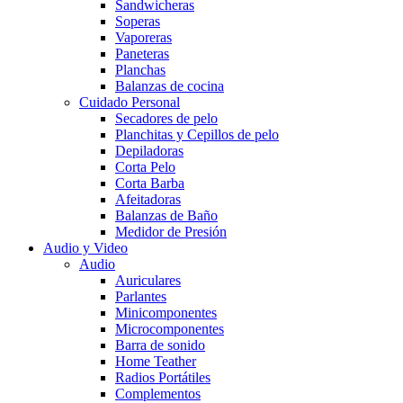
Sandwicheras
Soperas
Vaporeras
Paneteras
Planchas
Balanzas de cocina
Cuidado Personal
Secadores de pelo
Planchitas y Cepillos de pelo
Depiladoras
Corta Pelo
Corta Barba
Afeitadoras
Balanzas de Baño
Medidor de Presión
Audio y Video
Audio
Auriculares
Parlantes
Minicomponentes
Microcomponentes
Barra de sonido
Home Teather
Radios Portátiles
Complementos