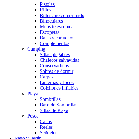
Pistolas
Rifles
Rifles aire comprimido
Binoculares
Miras telescópicas
Escopetas
Balas y cartuchos
Complementos
Camping
Sillas plegables
Chalecos salvavidas
Conservadoras
Sobres de dormir
Carpas
Linternas y focos
Colchones Inflables
Playa
Sombrillas
Base de Sombrillas
Sillas de Playa
Pesca
Cañas
Reeles
Señuelos
Patio y Jardín