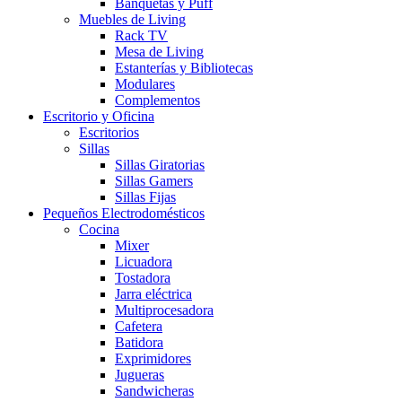
Banquetas y Puff
Muebles de Living
Rack TV
Mesa de Living
Estanterías y Bibliotecas
Modulares
Complementos
Escritorio y Oficina
Escritorios
Sillas
Sillas Giratorias
Sillas Gamers
Sillas Fijas
Pequeños Electrodomésticos
Cocina
Mixer
Licuadora
Tostadora
Jarra eléctrica
Multiprocesadora
Cafetera
Batidora
Exprimidores
Jugueras
Sandwicheras