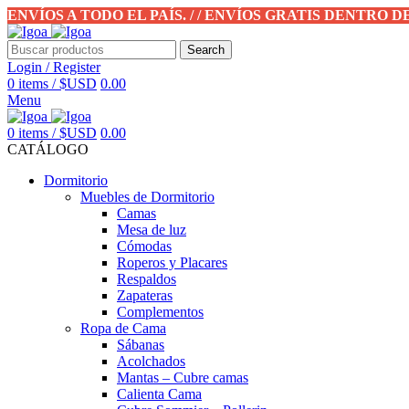
ENVÍOS A TODO EL PAÍS. / / ENVÍOS GRATIS DENTRO 
Search
Login / Register
0
items
/
$USD
0.00
Menu
0
items
/
$USD
0.00
CATÁLOGO
Dormitorio
Muebles de Dormitorio
Camas
Mesa de luz
Cómodas
Roperos y Placares
Respaldos
Zapateras
Complementos
Ropa de Cama
Sábanas
Acolchados
Mantas – Cubre camas
Calienta Cama