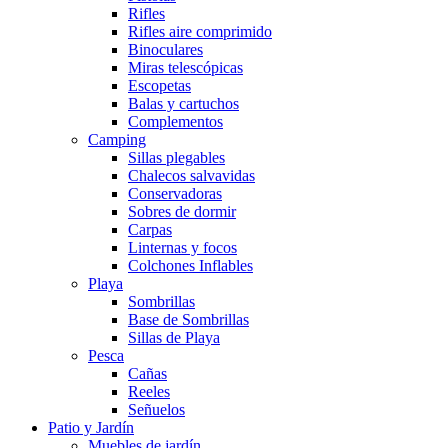
Rifles
Rifles aire comprimido
Binoculares
Miras telescópicas
Escopetas
Balas y cartuchos
Complementos
Camping
Sillas plegables
Chalecos salvavidas
Conservadoras
Sobres de dormir
Carpas
Linternas y focos
Colchones Inflables
Playa
Sombrillas
Base de Sombrillas
Sillas de Playa
Pesca
Cañas
Reeles
Señuelos
Patio y Jardín
Muebles de jardín