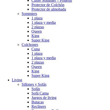
Cubre Sommier – Pollerin
Protector de Colchón
Protector de almohada
Sommiers
1 plaza
1 plaza y media
2 plazas
Queen
King
Super King
Colchones
Cuna
1 plaza
1 plaza y media
2 plazas
Queen
King
Super King
Living
Sillones y Sofás
Sofás
Sofá Cama
Juegos de living
Butacas
Recliners