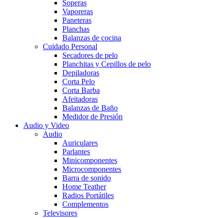
Soperas
Vaporeras
Paneteras
Planchas
Balanzas de cocina
Cuidado Personal
Secadores de pelo
Planchitas y Cepillos de pelo
Depiladoras
Corta Pelo
Corta Barba
Afeitadoras
Balanzas de Baño
Medidor de Presión
Audio y Video
Audio
Auriculares
Parlantes
Minicomponentes
Microcomponentes
Barra de sonido
Home Teather
Radios Portátiles
Complementos
Televisores