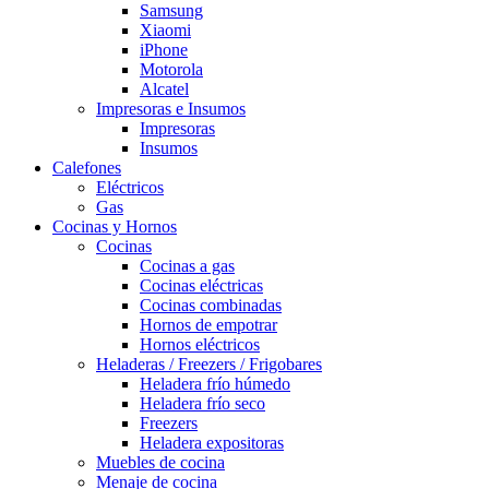
Samsung
Xiaomi
iPhone
Motorola
Alcatel
Impresoras e Insumos
Impresoras
Insumos
Calefones
Eléctricos
Gas
Cocinas y Hornos
Cocinas
Cocinas a gas
Cocinas eléctricas
Cocinas combinadas
Hornos de empotrar
Hornos eléctricos
Heladeras / Freezers / Frigobares
Heladera frío húmedo
Heladera frío seco
Freezers
Heladera expositoras
Muebles de cocina
Menaje de cocina