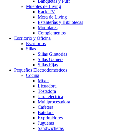
Banquetas y Puff
Muebles de Living
Rack TV
Mesa de Living
Estanterías y Bibliotecas
Modulares
Complementos
Escritorio y Oficina
Escritorios
Sillas
Sillas Giratorias
Sillas Gamers
Sillas Fijas
Pequeños Electrodomésticos
Cocina
Mixer
Licuadora
Tostadora
Jarra eléctrica
Multiprocesadora
Cafetera
Batidora
Exprimidores
Jugueras
Sandwicheras