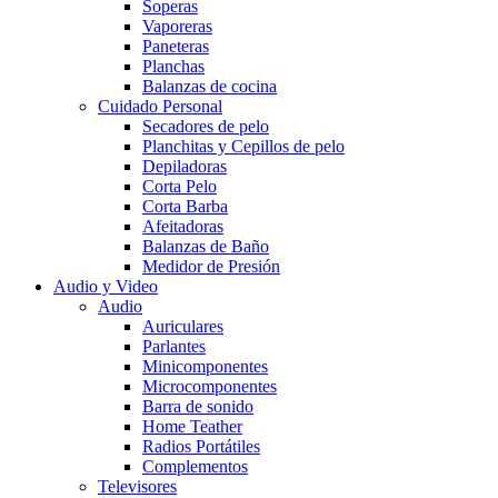
Soperas
Vaporeras
Paneteras
Planchas
Balanzas de cocina
Cuidado Personal
Secadores de pelo
Planchitas y Cepillos de pelo
Depiladoras
Corta Pelo
Corta Barba
Afeitadoras
Balanzas de Baño
Medidor de Presión
Audio y Video
Audio
Auriculares
Parlantes
Minicomponentes
Microcomponentes
Barra de sonido
Home Teather
Radios Portátiles
Complementos
Televisores