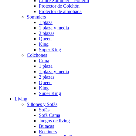
Cubre Sommier – Pollerin
Protector de Colchón
Protector de almohada
Sommiers
1 plaza
1 plaza y media
2 plazas
Queen
King
Super King
Colchones
Cuna
1 plaza
1 plaza y media
2 plazas
Queen
King
Super King
Living
Sillones y Sofás
Sofás
Sofá Cama
Juegos de living
Butacas
Recliners