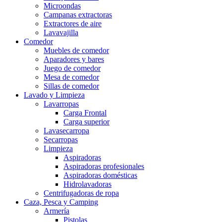
Microondas
Campanas extractoras
Extractores de aire
Lavavajilla
Comedor
Muebles de comedor
Aparadores y bares
Juego de comedor
Mesa de comedor
Sillas de comedor
Lavado y Limpieza
Lavarropas
Carga Frontal
Carga superior
Lavasecarropa
Secarropas
Limpieza
Aspiradoras
Aspiradoras profesionales
Aspiradoras domésticas
Hidrolavadoras
Centrifugadoras de ropa
Caza, Pesca y Camping
Armería
Pistolas