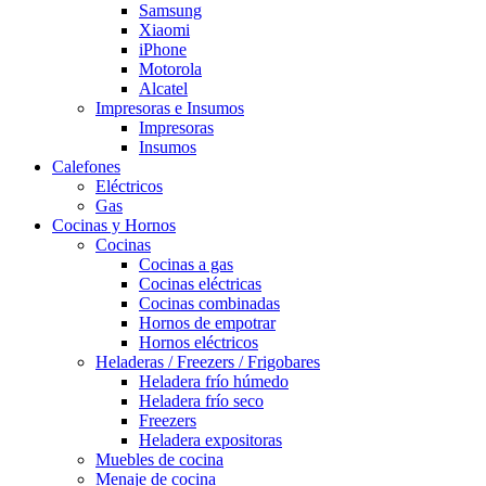
Samsung
Xiaomi
iPhone
Motorola
Alcatel
Impresoras e Insumos
Impresoras
Insumos
Calefones
Eléctricos
Gas
Cocinas y Hornos
Cocinas
Cocinas a gas
Cocinas eléctricas
Cocinas combinadas
Hornos de empotrar
Hornos eléctricos
Heladeras / Freezers / Frigobares
Heladera frío húmedo
Heladera frío seco
Freezers
Heladera expositoras
Muebles de cocina
Menaje de cocina