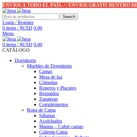
ENVÍOS A TODO EL PAÍS. / / ENVÍOS GRATIS DENTRO 
Search
Login / Register
0
items
/
$USD
0.00
Menu
0
items
/
$USD
0.00
CATÁLOGO
Dormitorio
Muebles de Dormitorio
Camas
Mesa de luz
Cómodas
Roperos y Placares
Respaldos
Zapateras
Complementos
Ropa de Cama
Sábanas
Acolchados
Mantas – Cubre camas
Calienta Cama