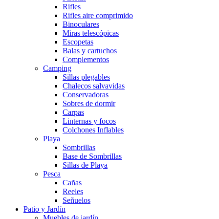
Rifles
Rifles aire comprimido
Binoculares
Miras telescópicas
Escopetas
Balas y cartuchos
Complementos
Camping
Sillas plegables
Chalecos salvavidas
Conservadoras
Sobres de dormir
Carpas
Linternas y focos
Colchones Inflables
Playa
Sombrillas
Base de Sombrillas
Sillas de Playa
Pesca
Cañas
Reeles
Señuelos
Patio y Jardín
Muebles de jardín