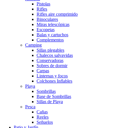
Pistolas
Rifles
Rifles aire comprimido
Binoculares
Miras telescópicas
Escopetas
Balas y cartuchos
Complementos
Camping
Sillas plegables
Chalecos salvavidas
Conservadoras
Sobres de dormir
Carpas
Linternas y focos
Colchones Inflables
Playa
Sombrillas
Base de Sombrillas
Sillas de Playa
Pesca
Cañas
Reeles
Señuelos
Patio y Jardín