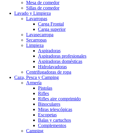
Mesa de comedor
Sillas de comedor
Lavado y Limpieza
Lavarropas
Carga Frontal
Carga superior
Lavasecarropa
Secarropas
Limpieza
Aspiradoras
Aspiradoras profesionales
Aspiradoras domésticas
Hidrolavadoras
Centrifugadoras de ropa
Caza, Pesca y Camping
Armería
Pistolas
Rifles
Rifles aire comprimido
Binoculares
Miras telescópicas
Escopetas
Balas y cartuchos
Complementos
Camping