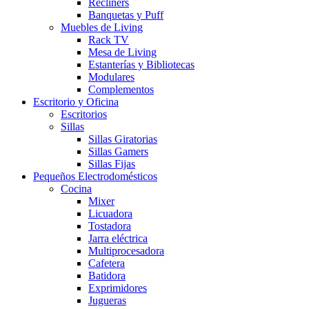
Recliners
Banquetas y Puff
Muebles de Living
Rack TV
Mesa de Living
Estanterías y Bibliotecas
Modulares
Complementos
Escritorio y Oficina
Escritorios
Sillas
Sillas Giratorias
Sillas Gamers
Sillas Fijas
Pequeños Electrodomésticos
Cocina
Mixer
Licuadora
Tostadora
Jarra eléctrica
Multiprocesadora
Cafetera
Batidora
Exprimidores
Jugueras