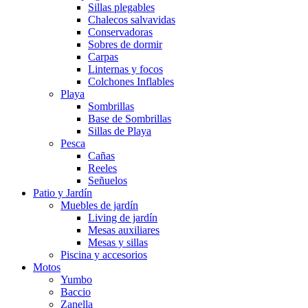
Sillas plegables
Chalecos salvavidas
Conservadoras
Sobres de dormir
Carpas
Linternas y focos
Colchones Inflables
Playa
Sombrillas
Base de Sombrillas
Sillas de Playa
Pesca
Cañas
Reeles
Señuelos
Patio y Jardín
Muebles de jardín
Living de jardín
Mesas auxiliares
Mesas y sillas
Piscina y accesorios
Motos
Yumbo
Baccio
Zanella