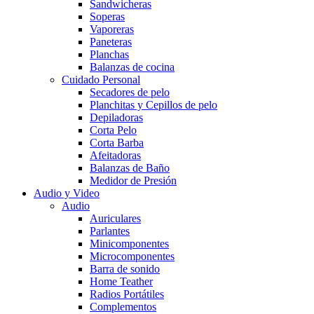
Sandwicheras
Soperas
Vaporeras
Paneteras
Planchas
Balanzas de cocina
Cuidado Personal
Secadores de pelo
Planchitas y Cepillos de pelo
Depiladoras
Corta Pelo
Corta Barba
Afeitadoras
Balanzas de Baño
Medidor de Presión
Audio y Video
Audio
Auriculares
Parlantes
Minicomponentes
Microcomponentes
Barra de sonido
Home Teather
Radios Portátiles
Complementos