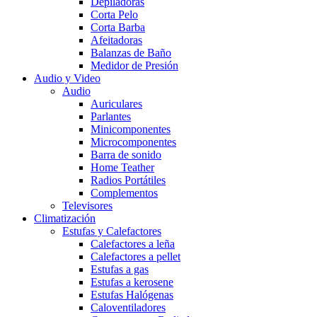
Depiladoras
Corta Pelo
Corta Barba
Afeitadoras
Balanzas de Baño
Medidor de Presión
Audio y Video
Audio
Auriculares
Parlantes
Minicomponentes
Microcomponentes
Barra de sonido
Home Teather
Radios Portátiles
Complementos
Televisores
Climatización
Estufas y Calefactores
Calefactores a leña
Calefactores a pellet
Estufas a gas
Estufas a kerosene
Estufas Halógenas
Caloventiladores