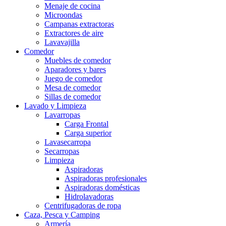
Menaje de cocina
Microondas
Campanas extractoras
Extractores de aire
Lavavajilla
Comedor
Muebles de comedor
Aparadores y bares
Juego de comedor
Mesa de comedor
Sillas de comedor
Lavado y Limpieza
Lavarropas
Carga Frontal
Carga superior
Lavasecarropa
Secarropas
Limpieza
Aspiradoras
Aspiradoras profesionales
Aspiradoras domésticas
Hidrolavadoras
Centrifugadoras de ropa
Caza, Pesca y Camping
Armería