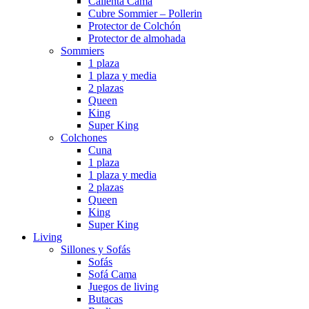
Calienta Cama
Cubre Sommier – Pollerin
Protector de Colchón
Protector de almohada
Sommiers
1 plaza
1 plaza y media
2 plazas
Queen
King
Super King
Colchones
Cuna
1 plaza
1 plaza y media
2 plazas
Queen
King
Super King
Living
Sillones y Sofás
Sofás
Sofá Cama
Juegos de living
Butacas