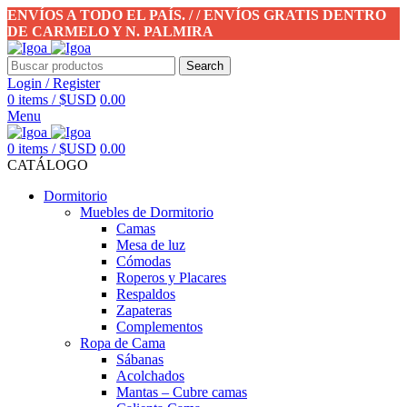
ENVÍOS A TODO EL PAÍS. / / ENVÍOS GRATIS DENTRO
DE CARMELO Y N. PALMIRA
Search
Login / Register
0
items
/
$USD
0.00
Menu
0
items
/
$USD
0.00
CATÁLOGO
Dormitorio
Muebles de Dormitorio
Camas
Mesa de luz
Cómodas
Roperos y Placares
Respaldos
Zapateras
Complementos
Ropa de Cama
Sábanas
Acolchados
Mantas – Cubre camas