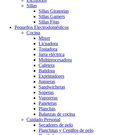
Escritorios
Sillas
Sillas Giratorias
Sillas Gamers
Sillas Fijas
Pequeños Electrodomésticos
Cocina
Mixer
Licuadora
Tostadora
Jarra eléctrica
Multiprocesadora
Cafetera
Batidora
Exprimidores
Jugueras
Sandwicheras
Soperas
Vaporeras
Paneteras
Planchas
Balanzas de cocina
Cuidado Personal
Secadores de pelo
Planchitas y Cepillos de pelo