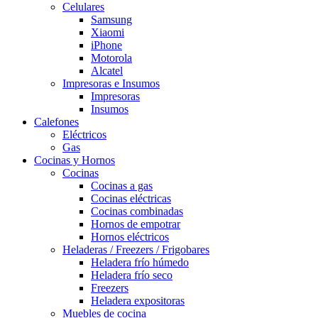
Celulares
Samsung
Xiaomi
iPhone
Motorola
Alcatel
Impresoras e Insumos
Impresoras
Insumos
Calefones
Eléctricos
Gas
Cocinas y Hornos
Cocinas
Cocinas a gas
Cocinas eléctricas
Cocinas combinadas
Hornos de empotrar
Hornos eléctricos
Heladeras / Freezers / Frigobares
Heladera frío húmedo
Heladera frío seco
Freezers
Heladera expositoras
Muebles de cocina