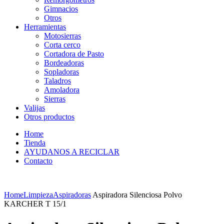
Gimnacios
Otros
Herramientas
Motosierras
Corta cerco
Cortadora de Pasto
Bordeadoras
Sopladoras
Taladros
Amoladora
Sierras
Valijas
Otros productos
Home
Tienda
AYUDANOS A RECICLAR
Contacto
Home
Limpieza
Aspiradoras
Aspiradora Silenciosa Polvo
KARCHER T 15/1