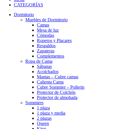
CATEGORÍAS
Dormitorio
Muebles de Dormitorio
Camas
Mesa de luz
Cómodas
Roperos y Placares
Respaldos
Zapateras
Complementos
Ropa de Cama
Sábanas
Acolchados
Mantas – Cubre camas
Calienta Cama
Cubre Sommier – Pollerin
Protector de Colchón
Protector de almohada
Sommiers
1 plaza
1 plaza y media
2 plazas
Queen
King