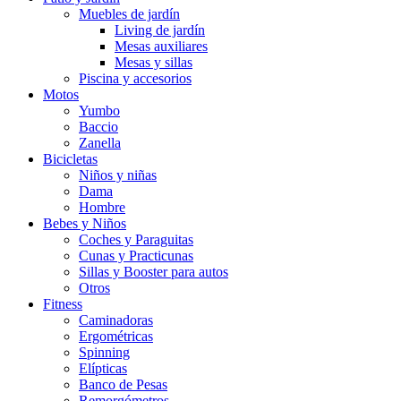
Muebles de jardín
Living de jardín
Mesas auxiliares
Mesas y sillas
Piscina y accesorios
Motos
Yumbo
Baccio
Zanella
Bicicletas
Niños y niñas
Dama
Hombre
Bebes y Niños
Coches y Paraguitas
Cunas y Practicunas
Sillas y Booster para autos
Otros
Fitness
Caminadoras
Ergométricas
Spinning
Elípticas
Banco de Pesas
Remorgómetros