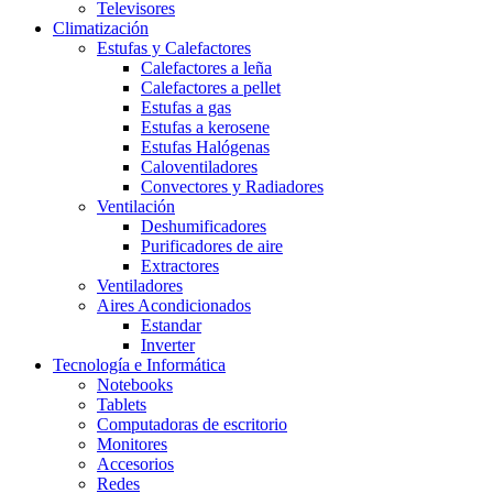
Televisores
Climatización
Estufas y Calefactores
Calefactores a leña
Calefactores a pellet
Estufas a gas
Estufas a kerosene
Estufas Halógenas
Caloventiladores
Convectores y Radiadores
Ventilación
Deshumificadores
Purificadores de aire
Extractores
Ventiladores
Aires Acondicionados
Estandar
Inverter
Tecnología e Informática
Notebooks
Tablets
Computadoras de escritorio
Monitores
Accesorios
Redes