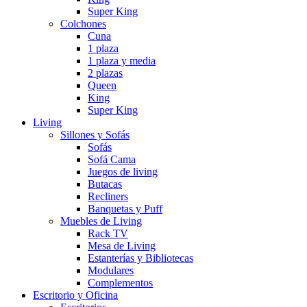
Super King
Colchones
Cuna
1 plaza
1 plaza y media
2 plazas
Queen
King
Super King
Living
Sillones y Sofás
Sofás
Sofá Cama
Juegos de living
Butacas
Recliners
Banquetas y Puff
Muebles de Living
Rack TV
Mesa de Living
Estanterías y Bibliotecas
Modulares
Complementos
Escritorio y Oficina