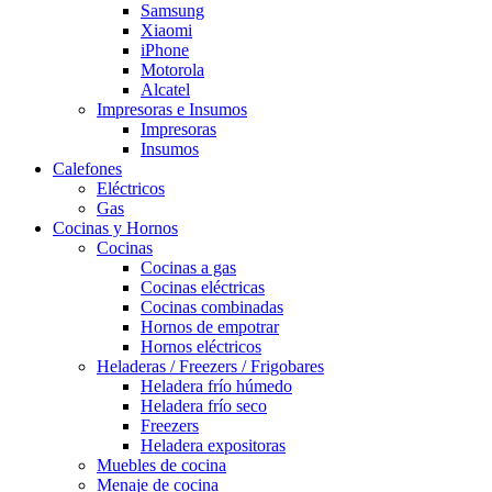
Samsung
Xiaomi
iPhone
Motorola
Alcatel
Impresoras e Insumos
Impresoras
Insumos
Calefones
Eléctricos
Gas
Cocinas y Hornos
Cocinas
Cocinas a gas
Cocinas eléctricas
Cocinas combinadas
Hornos de empotrar
Hornos eléctricos
Heladeras / Freezers / Frigobares
Heladera frío húmedo
Heladera frío seco
Freezers
Heladera expositoras
Muebles de cocina
Menaje de cocina