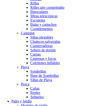
Rifles
Rifles aire comprimido
Binoculares
Miras telescópicas
Escopetas
Balas y cartuchos
Complementos
Camping
Sillas plegables
Chalecos salvavidas
Conservadoras
Sobres de dormir
Carpas
Linternas y focos
Colchones Inflables
Playa
Sombrillas
Base de Sombrillas
Sillas de Playa
Pesca
Cañas
Reeles
Señuelos
Patio y Jardín
Muebles de jardín