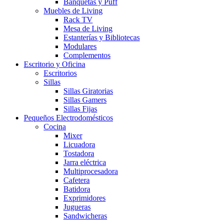
Banquetas y Puff
Muebles de Living
Rack TV
Mesa de Living
Estanterías y Bibliotecas
Modulares
Complementos
Escritorio y Oficina
Escritorios
Sillas
Sillas Giratorias
Sillas Gamers
Sillas Fijas
Pequeños Electrodomésticos
Cocina
Mixer
Licuadora
Tostadora
Jarra eléctrica
Multiprocesadora
Cafetera
Batidora
Exprimidores
Jugueras
Sandwicheras