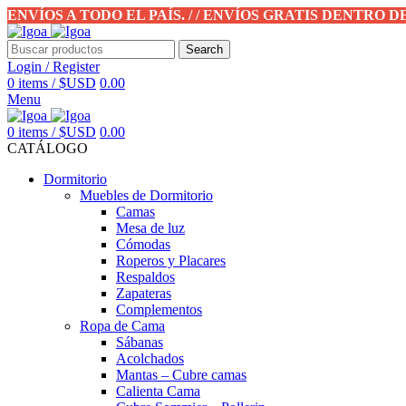
ENVÍOS A TODO EL PAÍS. / / ENVÍOS GRATIS DENTRO 
Search
Login / Register
0
items
/
$USD
0.00
Menu
0
items
/
$USD
0.00
CATÁLOGO
Dormitorio
Muebles de Dormitorio
Camas
Mesa de luz
Cómodas
Roperos y Placares
Respaldos
Zapateras
Complementos
Ropa de Cama
Sábanas
Acolchados
Mantas – Cubre camas
Calienta Cama