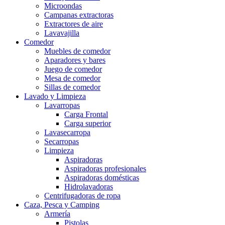
Microondas
Campanas extractoras
Extractores de aire
Lavavajilla
Comedor
Muebles de comedor
Aparadores y bares
Juego de comedor
Mesa de comedor
Sillas de comedor
Lavado y Limpieza
Lavarropas
Carga Frontal
Carga superior
Lavasecarropa
Secarropas
Limpieza
Aspiradoras
Aspiradoras profesionales
Aspiradoras domésticas
Hidrolavadoras
Centrifugadoras de ropa
Caza, Pesca y Camping
Armería
Pistolas