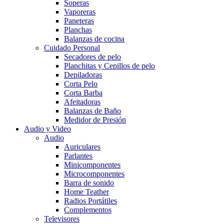
Soperas
Vaporeras
Paneteras
Planchas
Balanzas de cocina
Cuidado Personal
Secadores de pelo
Planchitas y Cepillos de pelo
Depiladoras
Corta Pelo
Corta Barba
Afeitadoras
Balanzas de Baño
Medidor de Presión
Audio y Video
Audio
Auriculares
Parlantes
Minicomponentes
Microcomponentes
Barra de sonido
Home Teather
Radios Portátiles
Complementos
Televisores