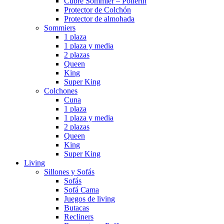
Cubre Sommier – Pollerin
Protector de Colchón
Protector de almohada
Sommiers
1 plaza
1 plaza y media
2 plazas
Queen
King
Super King
Colchones
Cuna
1 plaza
1 plaza y media
2 plazas
Queen
King
Super King
Living
Sillones y Sofás
Sofás
Sofá Cama
Juegos de living
Butacas
Recliners