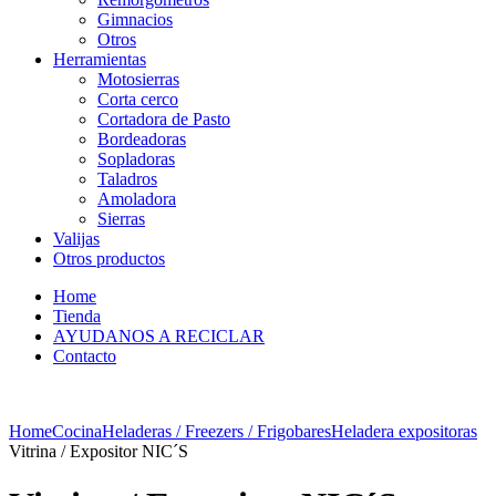
Gimnacios
Otros
Herramientas
Motosierras
Corta cerco
Cortadora de Pasto
Bordeadoras
Sopladoras
Taladros
Amoladora
Sierras
Valijas
Otros productos
Home
Tienda
AYUDANOS A RECICLAR
Contacto
Home
Cocina
Heladeras / Freezers / Frigobares
Heladera expositoras
Vitrina / Expositor NIC´S