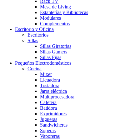
Rack TV
Mesa de Living
Estanterías y Bibliotecas
Modulares
Complementos
Escritorio y Oficina
Escritorios
Sillas
Sillas Giratorias
Sillas Gamers
Sillas Fijas
Pequeños Electrodomésticos
Cocina
Mixer
Licuadora
Tostadora
Jarra eléctrica
Multiprocesadora
Cafetera
Batidora
Exprimidores
Jugueras
Sandwicheras
Soperas
Vaporeras