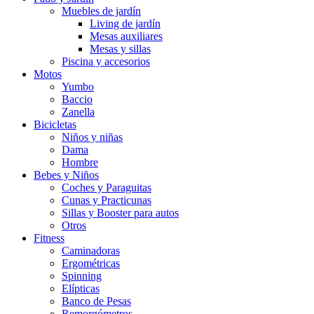
Muebles de jardín
Living de jardín
Mesas auxiliares
Mesas y sillas
Piscina y accesorios
Motos
Yumbo
Baccio
Zanella
Bicicletas
Niños y niñas
Dama
Hombre
Bebes y Niños
Coches y Paraguitas
Cunas y Practicunas
Sillas y Booster para autos
Otros
Fitness
Caminadoras
Ergométricas
Spinning
Elípticas
Banco de Pesas
Remorgómetros