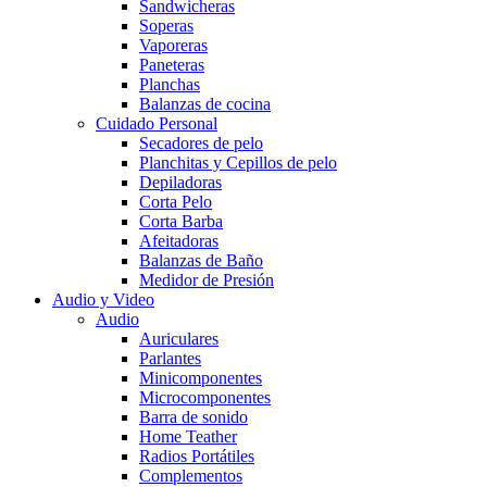
Sandwicheras
Soperas
Vaporeras
Paneteras
Planchas
Balanzas de cocina
Cuidado Personal
Secadores de pelo
Planchitas y Cepillos de pelo
Depiladoras
Corta Pelo
Corta Barba
Afeitadoras
Balanzas de Baño
Medidor de Presión
Audio y Video
Audio
Auriculares
Parlantes
Minicomponentes
Microcomponentes
Barra de sonido
Home Teather
Radios Portátiles
Complementos