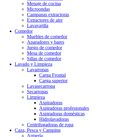
Menaje de cocina
Microondas
Campanas extractoras
Extractores de aire
Lavavajilla
Comedor
Muebles de comedor
Aparadores y bares
Juego de comedor
Mesa de comedor
Sillas de comedor
Lavado y Limpieza
Lavarropas
Carga Frontal
Carga superior
Lavasecarropa
Secarropas
Limpieza
Aspiradoras
Aspiradoras profesionales
Aspiradoras domésticas
Hidrolavadoras
Centrifugadoras de ropa
Caza, Pesca y Camping
Armería