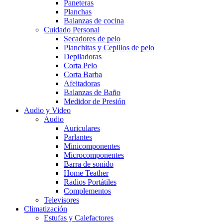
Paneteras
Planchas
Balanzas de cocina
Cuidado Personal
Secadores de pelo
Planchitas y Cepillos de pelo
Depiladoras
Corta Pelo
Corta Barba
Afeitadoras
Balanzas de Baño
Medidor de Presión
Audio y Video
Audio
Auriculares
Parlantes
Minicomponentes
Microcomponentes
Barra de sonido
Home Teather
Radios Portátiles
Complementos
Televisores
Climatización
Estufas y Calefactores