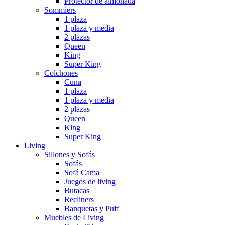
Protector de almohada
Sommiers
1 plaza
1 plaza y media
2 plazas
Queen
King
Super King
Colchones
Cuna
1 plaza
1 plaza y media
2 plazas
Queen
King
Super King
Living
Sillones y Sofás
Sofás
Sofá Cama
Juegos de living
Butacas
Recliners
Banquetas y Puff
Muebles de Living