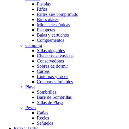
Pistolas
Rifles
Rifles aire comprimido
Binoculares
Miras telescópicas
Escopetas
Balas y cartuchos
Complementos
Camping
Sillas plegables
Chalecos salvavidas
Conservadoras
Sobres de dormir
Carpas
Linternas y focos
Colchones Inflables
Playa
Sombrillas
Base de Sombrillas
Sillas de Playa
Pesca
Cañas
Reeles
Señuelos
Patio y Jardín