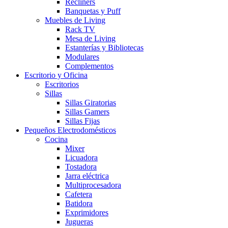
Recliners
Banquetas y Puff
Muebles de Living
Rack TV
Mesa de Living
Estanterías y Bibliotecas
Modulares
Complementos
Escritorio y Oficina
Escritorios
Sillas
Sillas Giratorias
Sillas Gamers
Sillas Fijas
Pequeños Electrodomésticos
Cocina
Mixer
Licuadora
Tostadora
Jarra eléctrica
Multiprocesadora
Cafetera
Batidora
Exprimidores
Jugueras