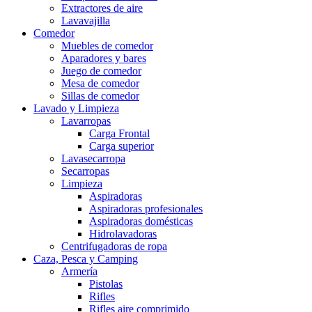
Extractores de aire
Lavavajilla
Comedor
Muebles de comedor
Aparadores y bares
Juego de comedor
Mesa de comedor
Sillas de comedor
Lavado y Limpieza
Lavarropas
Carga Frontal
Carga superior
Lavasecarropa
Secarropas
Limpieza
Aspiradoras
Aspiradoras profesionales
Aspiradoras domésticas
Hidrolavadoras
Centrifugadoras de ropa
Caza, Pesca y Camping
Armería
Pistolas
Rifles
Rifles aire comprimido