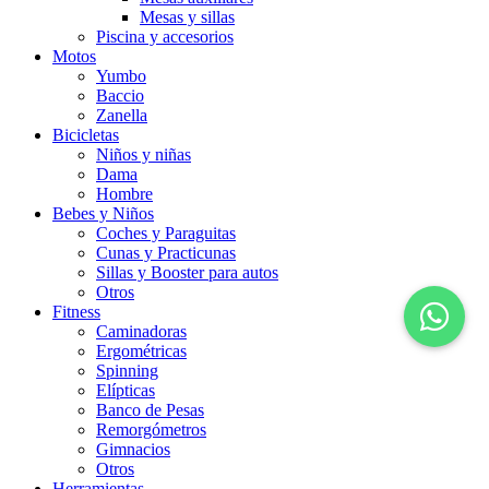
Mesas y sillas
Piscina y accesorios
Motos
Yumbo
Baccio
Zanella
Bicicletas
Niños y niñas
Dama
Hombre
Bebes y Niños
Coches y Paraguitas
Cunas y Practicunas
Sillas y Booster para autos
Otros
Fitness
Caminadoras
Ergométricas
Spinning
Elípticas
Banco de Pesas
Remorgómetros
Gimnacios
Otros
Herramientas