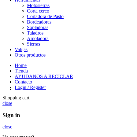
Motosierras
Corta cerco
Cortadora de Pasto
Bordeadoras
Sopladoras
Taladros
Amoladora
Sierras
Valijas
Otros productos
Home
Tienda
AYUDANOS A RECICLAR
Contacto
Login / Register
Shopping cart
close
Sign in
close