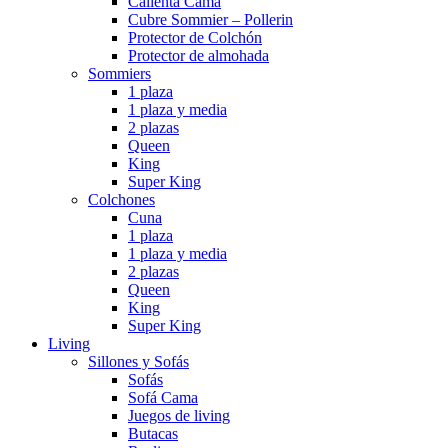
Calienta Cama
Cubre Sommier – Pollerin
Protector de Colchón
Protector de almohada
Sommiers
1 plaza
1 plaza y media
2 plazas
Queen
King
Super King
Colchones
Cuna
1 plaza
1 plaza y media
2 plazas
Queen
King
Super King
Living
Sillones y Sofás
Sofás
Sofá Cama
Juegos de living
Butacas