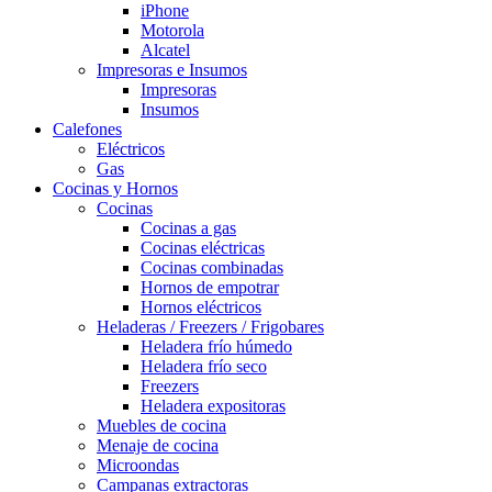
iPhone
Motorola
Alcatel
Impresoras e Insumos
Impresoras
Insumos
Calefones
Eléctricos
Gas
Cocinas y Hornos
Cocinas
Cocinas a gas
Cocinas eléctricas
Cocinas combinadas
Hornos de empotrar
Hornos eléctricos
Heladeras / Freezers / Frigobares
Heladera frío húmedo
Heladera frío seco
Freezers
Heladera expositoras
Muebles de cocina
Menaje de cocina
Microondas
Campanas extractoras