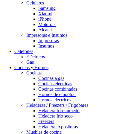
Celulares
Samsung
Xiaomi
iPhone
Motorola
Alcatel
Impresoras e Insumos
Impresoras
Insumos
Calefones
Eléctricos
Gas
Cocinas y Hornos
Cocinas
Cocinas a gas
Cocinas eléctricas
Cocinas combinadas
Hornos de empotrar
Hornos eléctricos
Heladeras / Freezers / Frigobares
Heladera frío húmedo
Heladera frío seco
Freezers
Heladera expositoras
Muebles de cocina