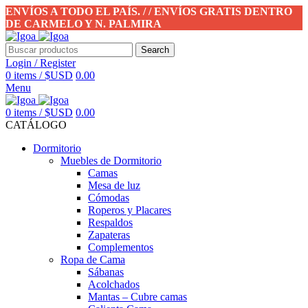
ENVÍOS A TODO EL PAÍS. / / ENVÍOS GRATIS DENTRO
DE CARMELO Y N. PALMIRA
Search
Login / Register
0
items
/
$USD
0.00
Menu
0
items
/
$USD
0.00
CATÁLOGO
Dormitorio
Muebles de Dormitorio
Camas
Mesa de luz
Cómodas
Roperos y Placares
Respaldos
Zapateras
Complementos
Ropa de Cama
Sábanas
Acolchados
Mantas – Cubre camas