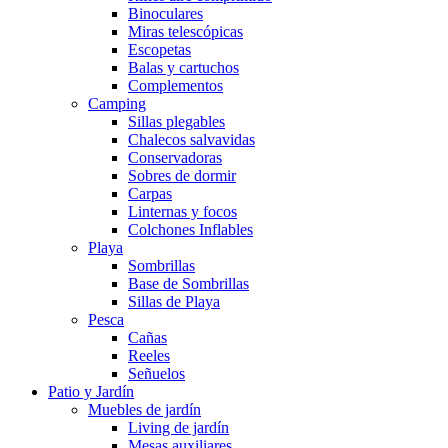
Binoculares
Miras telescópicas
Escopetas
Balas y cartuchos
Complementos
Camping
Sillas plegables
Chalecos salvavidas
Conservadoras
Sobres de dormir
Carpas
Linternas y focos
Colchones Inflables
Playa
Sombrillas
Base de Sombrillas
Sillas de Playa
Pesca
Cañas
Reeles
Señuelos
Patio y Jardín
Muebles de jardín
Living de jardín
Mesas auxiliares