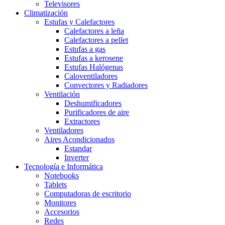
Televisores
Climatización
Estufas y Calefactores
Calefactores a leña
Calefactores a pellet
Estufas a gas
Estufas a kerosene
Estufas Halógenas
Caloventiladores
Convectores y Radiadores
Ventilación
Deshumificadores
Purificadores de aire
Extractores
Ventiladores
Aires Acondicionados
Estandar
Inverter
Tecnología e Informática
Notebooks
Tablets
Computadoras de escritorio
Monitores
Accesorios
Redes