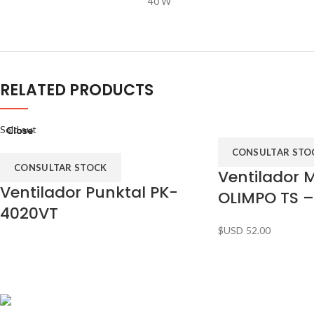
40 W
RELATED PRODUCTS
Sold out
Close
Close
Close
Close
CONSULTAR STO
CONSULTAR STOCK
Ventilador 
Ventilador Punktal PK-
OLIMPO TS 
4020VT
$USD
52.00