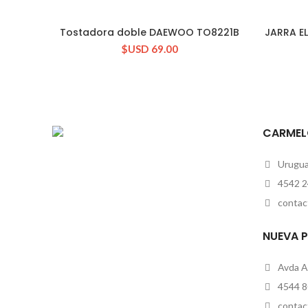
Tostadora doble DAEWOO TO8221B
JARRA E
CONSULTAR STOCK
$USD
69.00
CARMEL
Uruguay
4542 2
contac
NUEVA 
Avda A
4544 8
contac