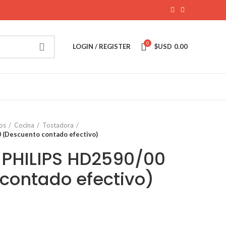
0
LOGIN / REGISTER
$USD
0.00
os
Cocina
Tostadora
Descuento contado efectivo)
PHILIPS HD2590/00
contado efectivo)