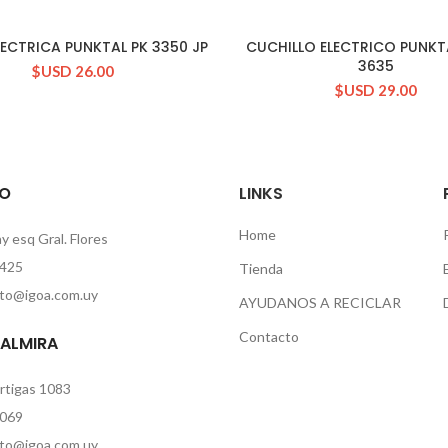
LECTRICA PUNKTAL PK 3350 JP
CUCHILLO ELECTRICO PUNKT
CONSULTAR STOCK
CONSULTAR STOCK
3635
$USD
26.00
$USD
29.00
O
LINKS
Home
 esq Gral. Flores
425
Tienda
to@igoa.com.uy
AYUDANOS A RECICLAR
Contacto
PALMIRA
rtigas 1083
069
to@igoa.com.uy