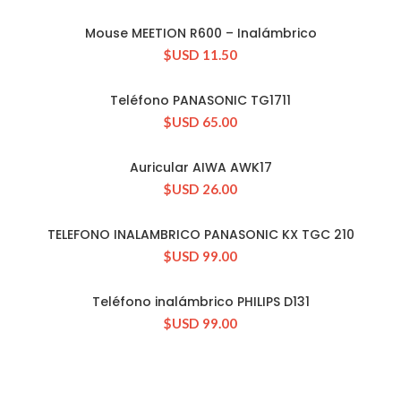
Mouse MEETION R600 – Inalámbrico
CONSULTAR STOCK
$USD
11.50
Teléfono PANASONIC TG1711
CONSULTAR STOCK
$USD
65.00
Auricular AIWA AWK17
CONSULTAR STOCK
$USD
26.00
TELEFONO INALAMBRICO PANASONIC KX TGC 210
CONSULTAR STOCK
$USD
99.00
Teléfono inalámbrico PHILIPS D131
CONSULTAR STOCK
$USD
99.00