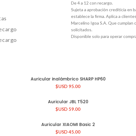
De 4 a 12 con recargo.
Sujeta a aprobación crediticia en 
establece la firma. Aplica a clientes
tas
Marcelino Igoa S.A. Que cumplan c
recargo
solicitados.
Disponible solo para operar compra
recargo
Auricular inalámbrico SHARP HP60
CONSULTAR STOCK
$USD
95.00
Auricular JBL T520
CONSULTAR STOCK
$USD
59.00
Auricular XIAOMI Basic 2
CONSULTAR STOCK
$USD
45.00