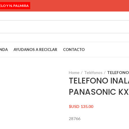
ELO Y N. PALMIRA
ENDA
AYUDANOS A RECICLAR
CONTACTO
Home
Teléfonos
TELEFONO 
TELEFONO INA
PANASONIC KX
$USD
135.00
28766