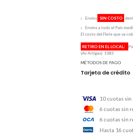
Envíos
SIN COSTO
dent
Envios a todo el País med
El costo del Flete que va cobr
RETIRO EN EL LOCAL:
Po
(Av Artigas) 1083
MÉTODOS DE PAGO
Tarjeta de crédito
10 cuotas sin
6 cuotas sin 
6 cuotas sin 
Hasta 16 cuot