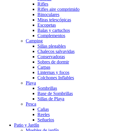
Rifles
Rifles aire comprimido
Binoculares
Miras telescópicas
Escopetas
Balas y cartuchos
Complementos
Camping
Sillas plegables
Chalecos salvavidas
Conservadoras
Sobres de dormir
Carpas
Linternas y focos
Colchones Inflables
Playa
Sombrillas
Base de Sombrillas
Sillas de Playa
Pesca
Cañas
Reeles
Señuelos
Patio y Jardín
Muebles de jardín