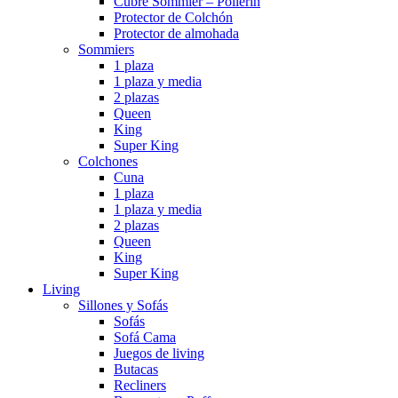
Cubre Sommier – Pollerin
Protector de Colchón
Protector de almohada
Sommiers
1 plaza
1 plaza y media
2 plazas
Queen
King
Super King
Colchones
Cuna
1 plaza
1 plaza y media
2 plazas
Queen
King
Super King
Living
Sillones y Sofás
Sofás
Sofá Cama
Juegos de living
Butacas
Recliners