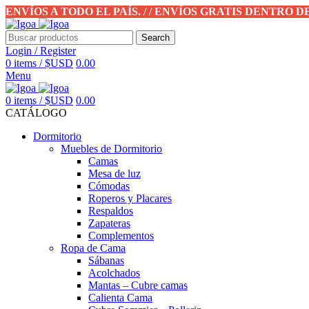
ENVÍOS A TODO EL PAÍS. / / ENVÍOS GRATIS DENTRO 
Search
Login / Register
0
items
/
$USD
0.00
Menu
0
items
/
$USD
0.00
CATÁLOGO
Dormitorio
Muebles de Dormitorio
Camas
Mesa de luz
Cómodas
Roperos y Placares
Respaldos
Zapateras
Complementos
Ropa de Cama
Sábanas
Acolchados
Mantas – Cubre camas
Calienta Cama