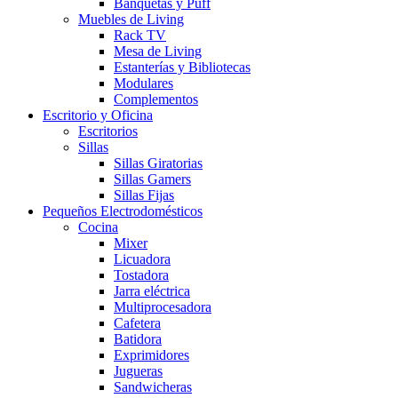
Banquetas y Puff
Muebles de Living
Rack TV
Mesa de Living
Estanterías y Bibliotecas
Modulares
Complementos
Escritorio y Oficina
Escritorios
Sillas
Sillas Giratorias
Sillas Gamers
Sillas Fijas
Pequeños Electrodomésticos
Cocina
Mixer
Licuadora
Tostadora
Jarra eléctrica
Multiprocesadora
Cafetera
Batidora
Exprimidores
Jugueras
Sandwicheras