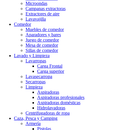
Microondas
Campanas extractoras
Extractores de aire
Lavavajilla
Comedor
Muebles de comedor
Aparadores y bares
Juego de comedor
Mesa de comedor
Sillas de comedor
Lavado y Limpieza
Lavarropas
Carga Frontal
Carga superior
Lavasecarropa
Secarropas
Limpieza
Aspiradoras
Aspiradoras profesionales
Aspiradoras domésticas
Hidrolavadoras
Centrifugadoras de ropa
Caza, Pesca y Camping
Armería
Pistolas