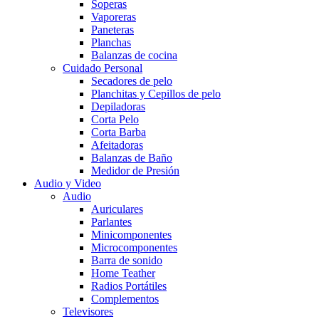
Soperas
Vaporeras
Paneteras
Planchas
Balanzas de cocina
Cuidado Personal
Secadores de pelo
Planchitas y Cepillos de pelo
Depiladoras
Corta Pelo
Corta Barba
Afeitadoras
Balanzas de Baño
Medidor de Presión
Audio y Video
Audio
Auriculares
Parlantes
Minicomponentes
Microcomponentes
Barra de sonido
Home Teather
Radios Portátiles
Complementos
Televisores