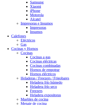
Samsung
Xiaomi
iPhone
Motorola
Alcatel
Impresoras e Insumos
Impresoras
Insumos
Calefones
Eléctricos
Gas
Cocinas y Hornos
Cocinas
Cocinas a gas
Cocinas eléctricas
Cocinas combinadas
Hornos de empotrar
Hornos eléctricos
Heladeras / Freezers / Frigobares
Heladera frío húmedo
Heladera frío seco
Freezers
Heladera expositoras
Muebles de cocina
Menaje de cocina