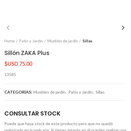
Home
Patio y Jardín
Muebles de jardín
Sillas
Sillón ZAKA Plus
$USD
75.00
13585
CATEGORÍAS:
Muebles de jardín
,
Patio y Jardín
,
Sillas
CONSULTAR STOCK
Puede que haya stock de este producto pero que no quedó
registrado en la web aún. Si tienes interés en él puedes realizar una