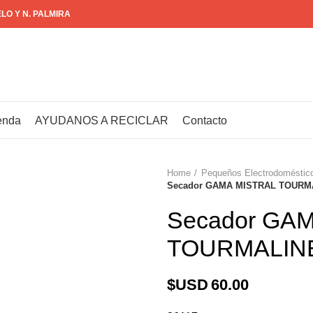
ELO Y N. PALMIRA
enda
AYUDANOS A RECICLAR
Contacto
Home
Pequeños Electrodoméstic
Secador GAMA MISTRAL TOURMA
Secador GA
TOURMALINE
$USD
60.00