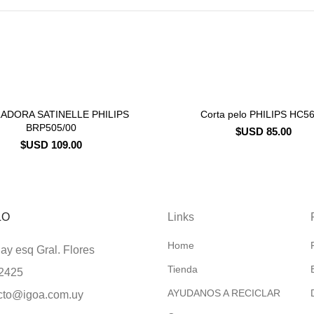
LADORA SATINELLE PHILIPS
Corta pelo PHILIPS HC5
CONSULTAR STOCK
CONSULTAR STOCK
BRP505/00
$USD
85.00
$USD
109.00
LO
Links
Home
y esq Gral. Flores
Tienda
2425
AYUDANOS A RECICLAR
cto@igoa.com.uy