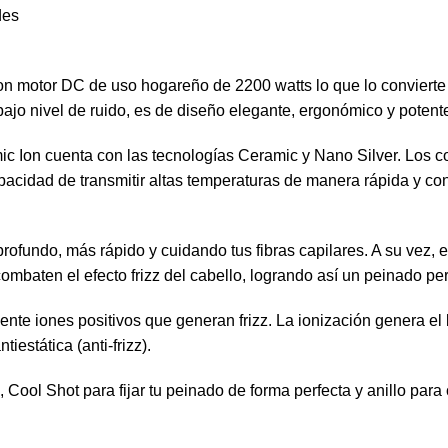
des
on motor DC de uso hogareño de 2200 watts lo que lo convierte
bajo nivel de ruido, es de diseño elegante, ergonómico y potent
ic Ion cuenta con las tecnologías Ceramic y Nano Silver. Los 
pacidad de transmitir altas temperaturas de manera rápida y co
rofundo, más rápido y cuidando tus fibras capilares. A su vez, 
ombaten el efecto frizz del cabello, logrando así un peinado per
ente iones positivos que generan frizz. La ionización genera el b
tiestática (anti-frizz).
, Cool Shot para fijar tu peinado de forma perfecta y anillo para 