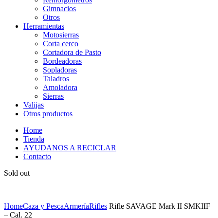
Gimnacios
Otros
Herramientas
Motosierras
Corta cerco
Cortadora de Pasto
Bordeadoras
Sopladoras
Taladros
Amoladora
Sierras
Valijas
Otros productos
Home
Tienda
AYUDANOS A RECICLAR
Contacto
Sold out
Home
Caza y Pesca
Armería
Rifles
Rifle SAVAGE Mark II SMKIIF
– Cal. 22