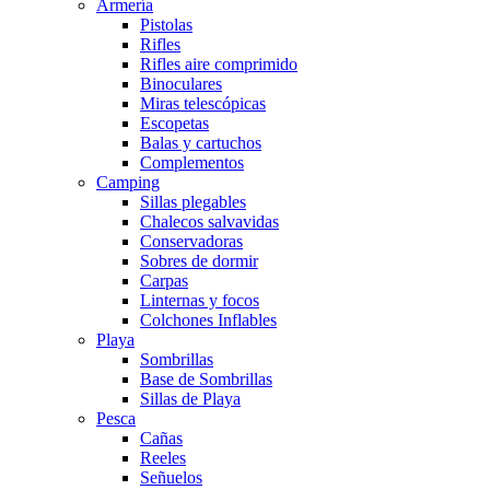
Armería
Pistolas
Rifles
Rifles aire comprimido
Binoculares
Miras telescópicas
Escopetas
Balas y cartuchos
Complementos
Camping
Sillas plegables
Chalecos salvavidas
Conservadoras
Sobres de dormir
Carpas
Linternas y focos
Colchones Inflables
Playa
Sombrillas
Base de Sombrillas
Sillas de Playa
Pesca
Cañas
Reeles
Señuelos