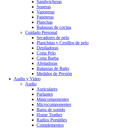
Sandwicheras
Soperas
Vaporeras
Paneteras
Planchas
Balanzas de cocina
Cuidado Personal
Secadores de pelo
Planchitas y Cepillos de pelo
Depiladoras
Corta Pelo
Corta Barba
Afeitadoras
Balanzas de Baño
Medidor de Presión
Audio y Video
Audio
Auriculares
Parlantes
Minicomponentes
Microcomponentes
Barra de sonido
Home Teather
Radios Portátiles
Complementos