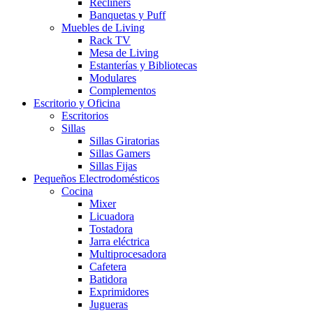
Recliners
Banquetas y Puff
Muebles de Living
Rack TV
Mesa de Living
Estanterías y Bibliotecas
Modulares
Complementos
Escritorio y Oficina
Escritorios
Sillas
Sillas Giratorias
Sillas Gamers
Sillas Fijas
Pequeños Electrodomésticos
Cocina
Mixer
Licuadora
Tostadora
Jarra eléctrica
Multiprocesadora
Cafetera
Batidora
Exprimidores
Jugueras