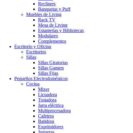
Recliners
Banquetas y Puff
Muebles de Living
Rack TV
Mesa de Living
Estanterías y Bibliotecas
Modulares
Complementos
Escritorio y Oficina
Escritorios
Sillas
Sillas Giratorias
Sillas Gamers
Sillas Fijas
Pequeños Electrodomésticos
Cocina
Mixer
Licuadora
Tostadora
Jarra eléctrica
Multiprocesadora
Cafetera
Batidora
Exprimidores
Jugueras