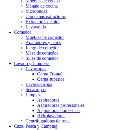
Muebles de cocina
Menaje de cocina
Microondas
Campanas extractoras
Extractores de aire
Lavavajilla
Comedor
Muebles de comedor
Aparadores y bares
Juego de comedor
Mesa de comedor
Sillas de comedor
Lavado y Limpieza
Lavarropas
Carga Frontal
Carga superior
Lavasecarropa
Secarropas
Limpieza
Aspiradoras
Aspiradoras profesionales
Aspiradoras domésticas
Hidrolavadoras
Centrifugadoras de ropa
Caza, Pesca y Camping