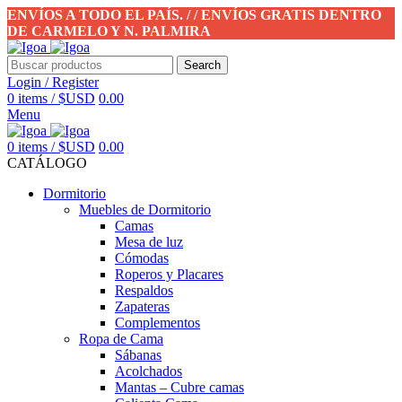
ENVÍOS A TODO EL PAÍS. / / ENVÍOS GRATIS DENTRO
DE CARMELO Y N. PALMIRA
Search
Login / Register
0
items
/
$USD
0.00
Menu
0
items
/
$USD
0.00
CATÁLOGO
Dormitorio
Muebles de Dormitorio
Camas
Mesa de luz
Cómodas
Roperos y Placares
Respaldos
Zapateras
Complementos
Ropa de Cama
Sábanas
Acolchados
Mantas – Cubre camas