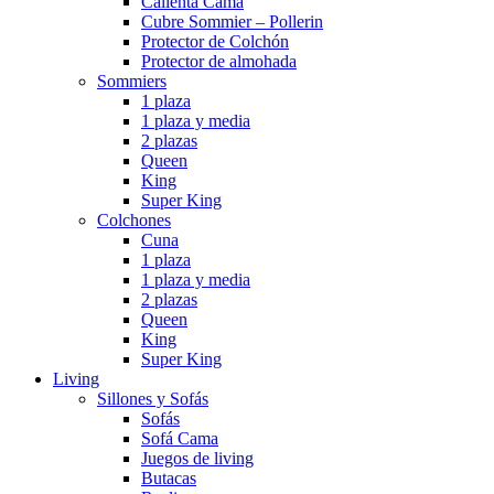
Calienta Cama
Cubre Sommier – Pollerin
Protector de Colchón
Protector de almohada
Sommiers
1 plaza
1 plaza y media
2 plazas
Queen
King
Super King
Colchones
Cuna
1 plaza
1 plaza y media
2 plazas
Queen
King
Super King
Living
Sillones y Sofás
Sofás
Sofá Cama
Juegos de living
Butacas