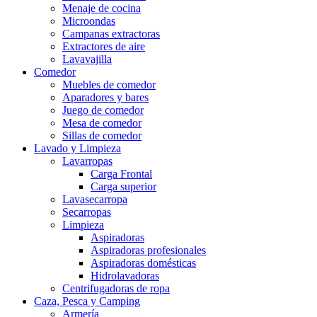
Menaje de cocina
Microondas
Campanas extractoras
Extractores de aire
Lavavajilla
Comedor
Muebles de comedor
Aparadores y bares
Juego de comedor
Mesa de comedor
Sillas de comedor
Lavado y Limpieza
Lavarropas
Carga Frontal
Carga superior
Lavasecarropa
Secarropas
Limpieza
Aspiradoras
Aspiradoras profesionales
Aspiradoras domésticas
Hidrolavadoras
Centrifugadoras de ropa
Caza, Pesca y Camping
Armería