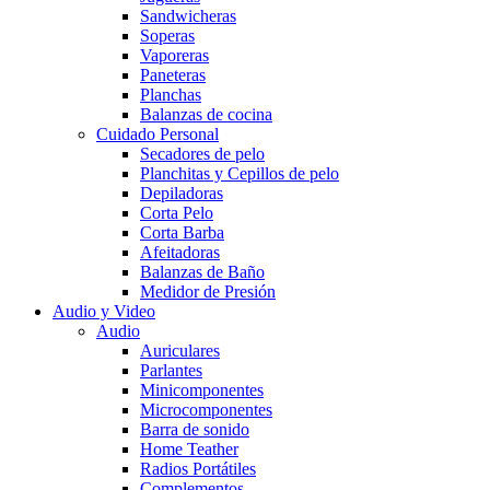
Sandwicheras
Soperas
Vaporeras
Paneteras
Planchas
Balanzas de cocina
Cuidado Personal
Secadores de pelo
Planchitas y Cepillos de pelo
Depiladoras
Corta Pelo
Corta Barba
Afeitadoras
Balanzas de Baño
Medidor de Presión
Audio y Video
Audio
Auriculares
Parlantes
Minicomponentes
Microcomponentes
Barra de sonido
Home Teather
Radios Portátiles
Complementos