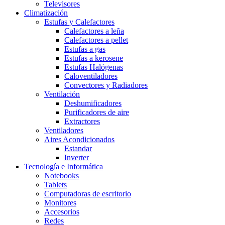
Televisores
Climatización
Estufas y Calefactores
Calefactores a leña
Calefactores a pellet
Estufas a gas
Estufas a kerosene
Estufas Halógenas
Caloventiladores
Convectores y Radiadores
Ventilación
Deshumificadores
Purificadores de aire
Extractores
Ventiladores
Aires Acondicionados
Estandar
Inverter
Tecnología e Informática
Notebooks
Tablets
Computadoras de escritorio
Monitores
Accesorios
Redes