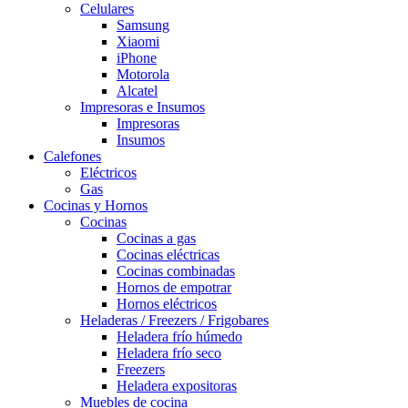
Celulares
Samsung
Xiaomi
iPhone
Motorola
Alcatel
Impresoras e Insumos
Impresoras
Insumos
Calefones
Eléctricos
Gas
Cocinas y Hornos
Cocinas
Cocinas a gas
Cocinas eléctricas
Cocinas combinadas
Hornos de empotrar
Hornos eléctricos
Heladeras / Freezers / Frigobares
Heladera frío húmedo
Heladera frío seco
Freezers
Heladera expositoras
Muebles de cocina