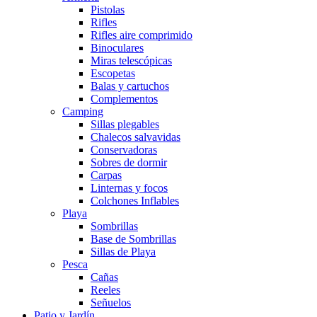
Pistolas
Rifles
Rifles aire comprimido
Binoculares
Miras telescópicas
Escopetas
Balas y cartuchos
Complementos
Camping
Sillas plegables
Chalecos salvavidas
Conservadoras
Sobres de dormir
Carpas
Linternas y focos
Colchones Inflables
Playa
Sombrillas
Base de Sombrillas
Sillas de Playa
Pesca
Cañas
Reeles
Señuelos
Patio y Jardín