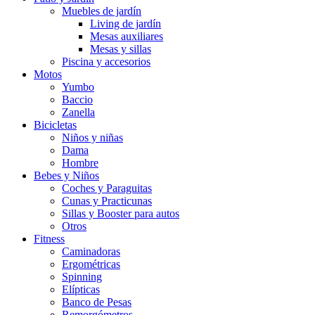
Muebles de jardín
Living de jardín
Mesas auxiliares
Mesas y sillas
Piscina y accesorios
Motos
Yumbo
Baccio
Zanella
Bicicletas
Niños y niñas
Dama
Hombre
Bebes y Niños
Coches y Paraguitas
Cunas y Practicunas
Sillas y Booster para autos
Otros
Fitness
Caminadoras
Ergométricas
Spinning
Elípticas
Banco de Pesas
Remorgómetros