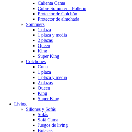
Calienta Cama
Cubre Sommier – Pollerin
Protector de Colchón
Protector de almohada
Sommiers
1 plaza
1 plaza y media
2 plazas
Queen
King
Super King
Colchones
Cuna
1 plaza
1 plaza y media
2 plazas
Queen
King
Super King
Living
Sillones y Sofás
Sofás
Sofá Cama
Juegos de living
Butacas