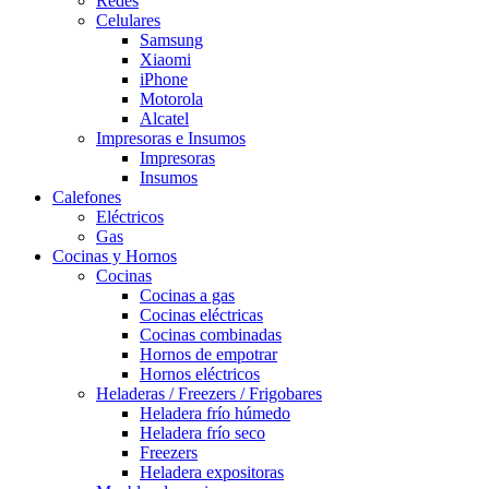
Redes
Celulares
Samsung
Xiaomi
iPhone
Motorola
Alcatel
Impresoras e Insumos
Impresoras
Insumos
Calefones
Eléctricos
Gas
Cocinas y Hornos
Cocinas
Cocinas a gas
Cocinas eléctricas
Cocinas combinadas
Hornos de empotrar
Hornos eléctricos
Heladeras / Freezers / Frigobares
Heladera frío húmedo
Heladera frío seco
Freezers
Heladera expositoras