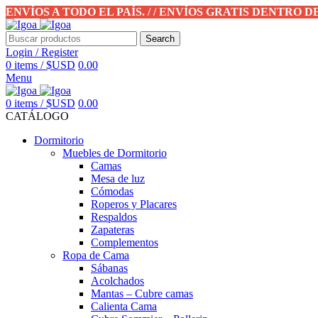
ENVÍOS A TODO EL PAÍS. / / ENVÍOS GRATIS DENTRO 
Search
Login / Register
0
items
/
$USD
0.00
Menu
0
items
/
$USD
0.00
CATÁLOGO
Dormitorio
Muebles de Dormitorio
Camas
Mesa de luz
Cómodas
Roperos y Placares
Respaldos
Zapateras
Complementos
Ropa de Cama
Sábanas
Acolchados
Mantas – Cubre camas
Calienta Cama