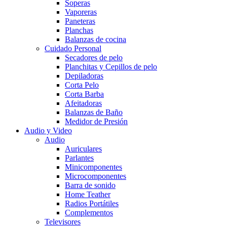
Soperas
Vaporeras
Paneteras
Planchas
Balanzas de cocina
Cuidado Personal
Secadores de pelo
Planchitas y Cepillos de pelo
Depiladoras
Corta Pelo
Corta Barba
Afeitadoras
Balanzas de Baño
Medidor de Presión
Audio y Video
Audio
Auriculares
Parlantes
Minicomponentes
Microcomponentes
Barra de sonido
Home Teather
Radios Portátiles
Complementos
Televisores