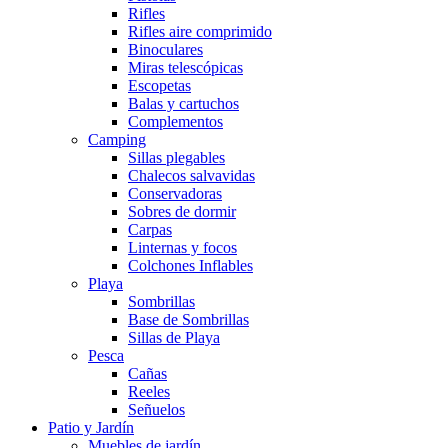
Rifles
Rifles aire comprimido
Binoculares
Miras telescópicas
Escopetas
Balas y cartuchos
Complementos
Camping
Sillas plegables
Chalecos salvavidas
Conservadoras
Sobres de dormir
Carpas
Linternas y focos
Colchones Inflables
Playa
Sombrillas
Base de Sombrillas
Sillas de Playa
Pesca
Cañas
Reeles
Señuelos
Patio y Jardín
Muebles de jardín