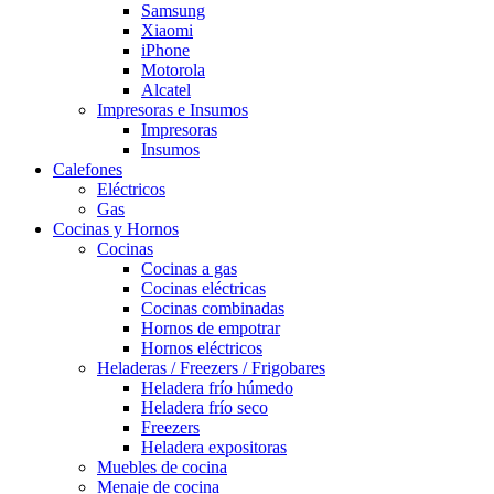
Samsung
Xiaomi
iPhone
Motorola
Alcatel
Impresoras e Insumos
Impresoras
Insumos
Calefones
Eléctricos
Gas
Cocinas y Hornos
Cocinas
Cocinas a gas
Cocinas eléctricas
Cocinas combinadas
Hornos de empotrar
Hornos eléctricos
Heladeras / Freezers / Frigobares
Heladera frío húmedo
Heladera frío seco
Freezers
Heladera expositoras
Muebles de cocina
Menaje de cocina