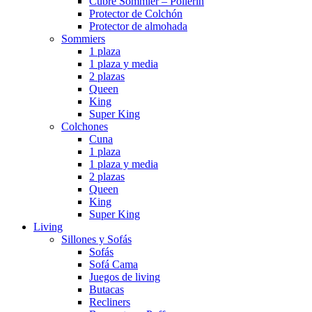
Cubre Sommier – Pollerin
Protector de Colchón
Protector de almohada
Sommiers
1 plaza
1 plaza y media
2 plazas
Queen
King
Super King
Colchones
Cuna
1 plaza
1 plaza y media
2 plazas
Queen
King
Super King
Living
Sillones y Sofás
Sofás
Sofá Cama
Juegos de living
Butacas
Recliners