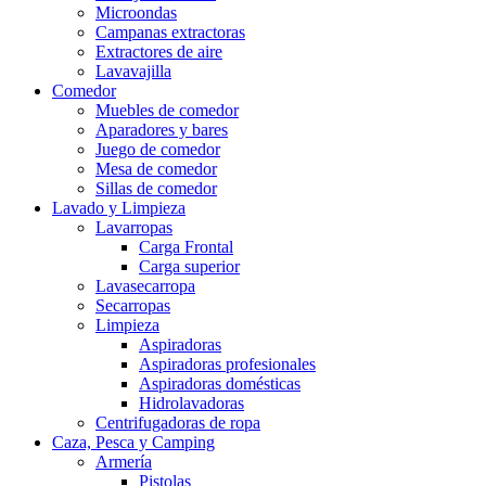
Microondas
Campanas extractoras
Extractores de aire
Lavavajilla
Comedor
Muebles de comedor
Aparadores y bares
Juego de comedor
Mesa de comedor
Sillas de comedor
Lavado y Limpieza
Lavarropas
Carga Frontal
Carga superior
Lavasecarropa
Secarropas
Limpieza
Aspiradoras
Aspiradoras profesionales
Aspiradoras domésticas
Hidrolavadoras
Centrifugadoras de ropa
Caza, Pesca y Camping
Armería
Pistolas