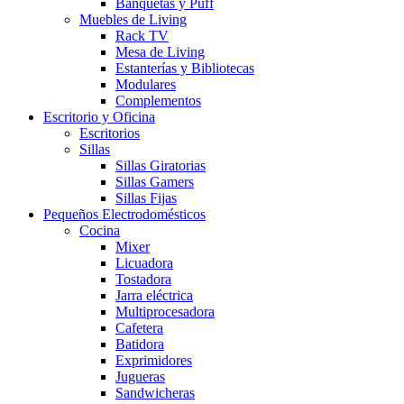
Banquetas y Puff
Muebles de Living
Rack TV
Mesa de Living
Estanterías y Bibliotecas
Modulares
Complementos
Escritorio y Oficina
Escritorios
Sillas
Sillas Giratorias
Sillas Gamers
Sillas Fijas
Pequeños Electrodomésticos
Cocina
Mixer
Licuadora
Tostadora
Jarra eléctrica
Multiprocesadora
Cafetera
Batidora
Exprimidores
Jugueras
Sandwicheras