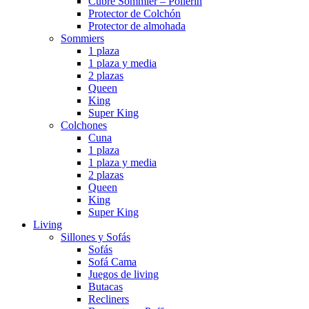
Cubre Sommier – Pollerin
Protector de Colchón
Protector de almohada
Sommiers
1 plaza
1 plaza y media
2 plazas
Queen
King
Super King
Colchones
Cuna
1 plaza
1 plaza y media
2 plazas
Queen
King
Super King
Living
Sillones y Sofás
Sofás
Sofá Cama
Juegos de living
Butacas
Recliners