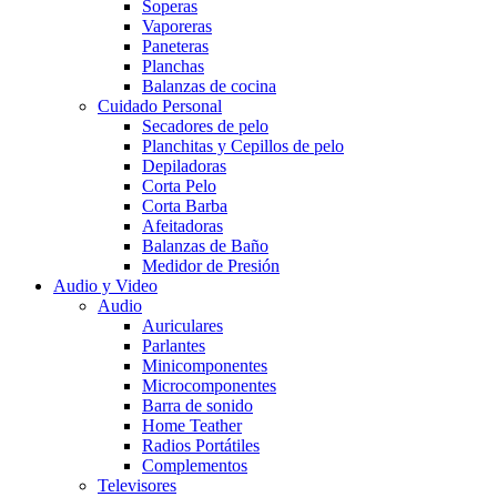
Soperas
Vaporeras
Paneteras
Planchas
Balanzas de cocina
Cuidado Personal
Secadores de pelo
Planchitas y Cepillos de pelo
Depiladoras
Corta Pelo
Corta Barba
Afeitadoras
Balanzas de Baño
Medidor de Presión
Audio y Video
Audio
Auriculares
Parlantes
Minicomponentes
Microcomponentes
Barra de sonido
Home Teather
Radios Portátiles
Complementos
Televisores