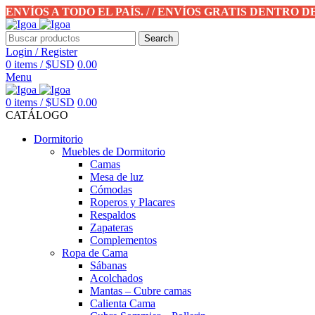
ENVÍOS A TODO EL PAÍS. / / ENVÍOS GRATIS DENTRO 
Search
Login / Register
0
items
/
$USD
0.00
Menu
0
items
/
$USD
0.00
CATÁLOGO
Dormitorio
Muebles de Dormitorio
Camas
Mesa de luz
Cómodas
Roperos y Placares
Respaldos
Zapateras
Complementos
Ropa de Cama
Sábanas
Acolchados
Mantas – Cubre camas
Calienta Cama