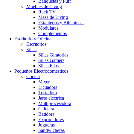
Banquetas y Puff
Muebles de Living
Rack TV
Mesa de Living
Estanterías y Bibliotecas
Modulares
Complementos
Escritorio y Oficina
Escritorios
Sillas
Sillas Giratorias
Sillas Gamers
Sillas Fijas
Pequeños Electrodomésticos
Cocina
Mixer
Licuadora
Tostadora
Jarra eléctrica
Multiprocesadora
Cafetera
Batidora
Exprimidores
Jugueras
Sandwicheras