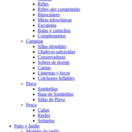
Rifles
Rifles aire comprimido
Binoculares
Miras telescópicas
Escopetas
Balas y cartuchos
Complementos
Camping
Sillas plegables
Chalecos salvavidas
Conservadoras
Sobres de dormir
Carpas
Linternas y focos
Colchones Inflables
Playa
Sombrillas
Base de Sombrillas
Sillas de Playa
Pesca
Cañas
Reeles
Señuelos
Patio y Jardín
Muebles de jardín