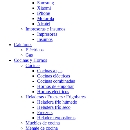
Samsung
Xiaomi
iPhone
Motorola
Alcatel
Impresoras e Insumos
Impresoras
Insumos
Calefones
Eléctricos
Gas
Cocinas y Hornos
Cocinas
Cocinas a gas
Cocinas eléctricas
Cocinas combinadas
Hornos de empotrar
Hornos eléctricos
Heladeras / Freezers / Frigobares
Heladera frío húmedo
Heladera frío seco
Freezers
Heladera expositoras
Muebles de cocina
Menaje de cocina