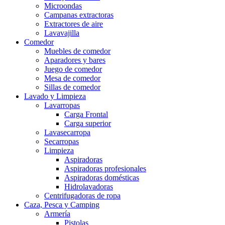
Microondas
Campanas extractoras
Extractores de aire
Lavavajilla
Comedor
Muebles de comedor
Aparadores y bares
Juego de comedor
Mesa de comedor
Sillas de comedor
Lavado y Limpieza
Lavarropas
Carga Frontal
Carga superior
Lavasecarropa
Secarropas
Limpieza
Aspiradoras
Aspiradoras profesionales
Aspiradoras domésticas
Hidrolavadoras
Centrifugadoras de ropa
Caza, Pesca y Camping
Armería
Pistolas