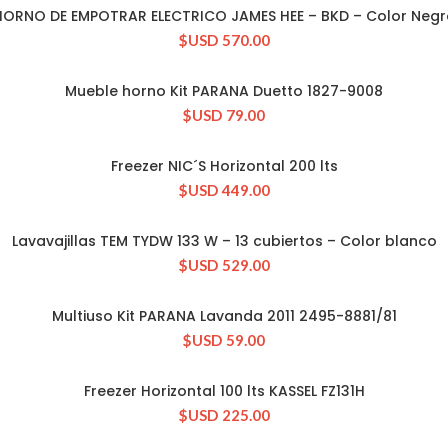
HORNO DE EMPOTRAR ELECTRICO JAMES HEE – BKD – Color Negr
CONSULTAR STOCK
$USD
570.00
Mueble horno Kit PARANA Duetto 1827-9008
CONSULTAR STOCK
$USD
79.00
Freezer NIC´S Horizontal 200 lts
CONSULTAR STOCK
$USD
449.00
Lavavajillas TEM TYDW 133 W – 13 cubiertos – Color blanco
CONSULTAR STOCK
$USD
529.00
Multiuso Kit PARANA Lavanda 2011 2495-8881/81
CONSULTAR STOCK
$USD
59.00
Freezer Horizontal 100 lts KASSEL FZ131H
CONSULTAR STOCK
$USD
225.00