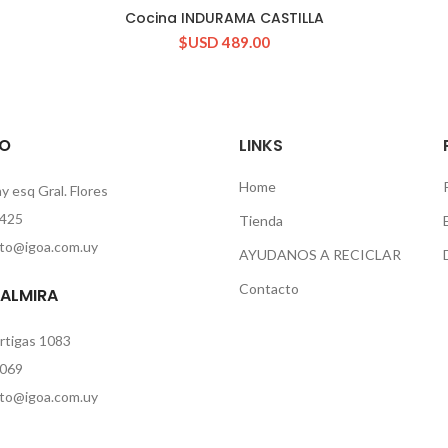
Cocina INDURAMA CASTILLA
CONSULTAR STOCK
$USD
489.00
O
LINKS
Home
 esq Gral. Flores
425
Tienda
to@igoa.com.uy
AYUDANOS A RECICLAR
Contacto
PALMIRA
rtigas 1083
069
to@igoa.com.uy