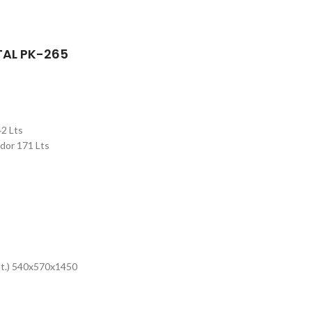
TAL PK-265
42 Lts
ador 171 Lts
Alt.) 540x570x1450