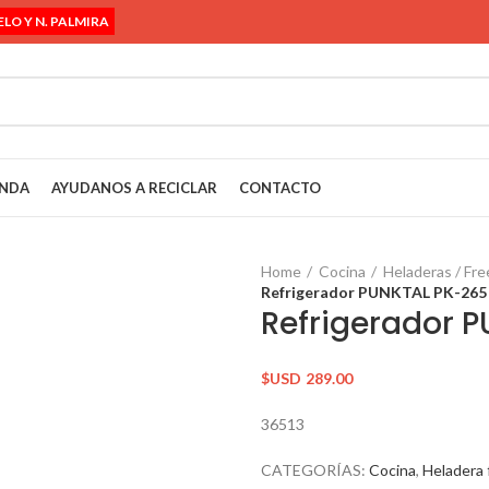
ELO Y N. PALMIRA
ENDA
AYUDANOS A RECICLAR
CONTACTO
Home
Cocina
Heladeras / Fre
Refrigerador PUNKTAL PK-265
Refrigerador 
$USD
289.00
36513
CATEGORÍAS:
Cocina
,
Heladera 