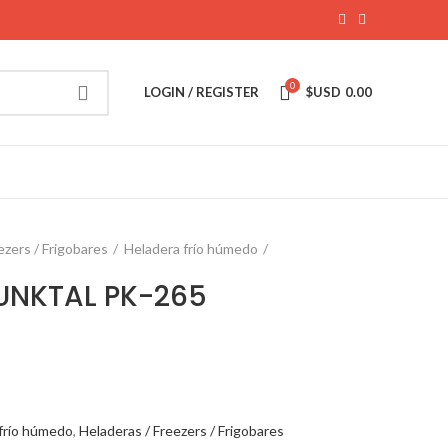
0
LOGIN / REGISTER
$USD
0.00
ezers / Frigobares
Heladera frío húmedo
PUNKTAL PK-265
frío húmedo
,
Heladeras / Freezers / Frigobares