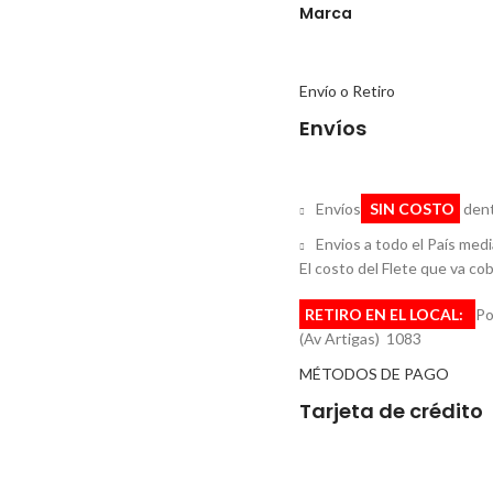
Marca
Envío o Retiro
Envíos
Envíos
SIN COSTO
dent
Envios a todo el País med
El costo del Flete que va cobr
RETIRO EN EL LOCAL:
Po
(Av Artigas) 1083
MÉTODOS DE PAGO
Tarjeta de crédito