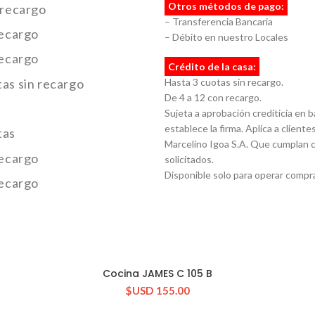
Otros métodos de pago:
 recargo
– Transferencia Bancaria
recargo
– Débito en nuestro Locales
recargo
Crédito de la casa:
as sin recargo
Hasta 3 cuotas sin recargo.
De 4 a 12 con recargo.
Sujeta a aprobación crediticia en 
establece la firma. Aplica a clientes
tas
Marcelino Igoa S.A. Que cumplan c
recargo
solicitados.
Disponible solo para operar compra
recargo
Cocina JAMES C 105 B
CONSULTAR STOCK
$USD
155.00