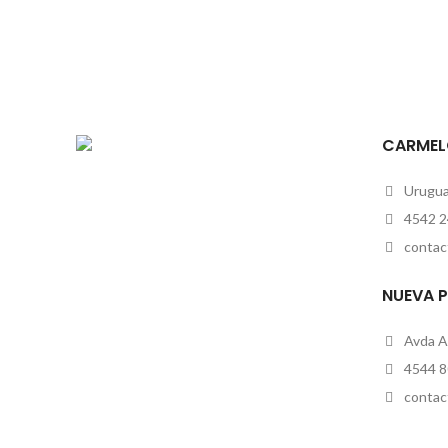
CARMEL
Uruguay
4542 2
contac
NUEVA 
Avda A
4544 8
contac