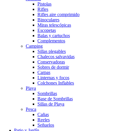
Pistolas
Rifles
Rifles aire comprimido
Binoculares
Miras telescópicas
Escopetas
Balas y cartuchos
Complementos
Camping
Sillas plegables
Chalecos salvavidas
Conservadoras
Sobres de dormir
Carpas
Linternas y focos
Colchones Inflables
Playa
Sombrillas
Base de Sombrillas
Sillas de Playa
Pesca
Cañas
Reeles
Señuelos
Patio y Jardín