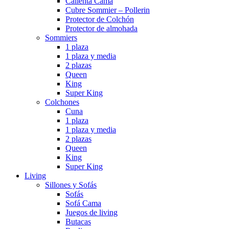
Calienta Cama
Cubre Sommier – Pollerin
Protector de Colchón
Protector de almohada
Sommiers
1 plaza
1 plaza y media
2 plazas
Queen
King
Super King
Colchones
Cuna
1 plaza
1 plaza y media
2 plazas
Queen
King
Super King
Living
Sillones y Sofás
Sofás
Sofá Cama
Juegos de living
Butacas