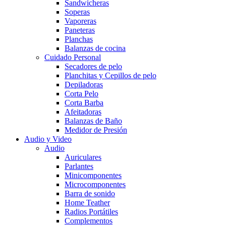
Sandwicheras
Soperas
Vaporeras
Paneteras
Planchas
Balanzas de cocina
Cuidado Personal
Secadores de pelo
Planchitas y Cepillos de pelo
Depiladoras
Corta Pelo
Corta Barba
Afeitadoras
Balanzas de Baño
Medidor de Presión
Audio y Video
Audio
Auriculares
Parlantes
Minicomponentes
Microcomponentes
Barra de sonido
Home Teather
Radios Portátiles
Complementos