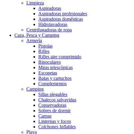
Limpieza
Aspiradoras
Aspiradoras profesionales
Aspiradoras domésticas
Hidrolavadoras
Centrifugadoras de ropa
Caza, Pesca y Camping
Armería
Pistolas
Rifles
Rifles aire comprimido
Binoculares
Miras telescópicas
Escopetas
Balas y cartuchos
Complementos
Camping
Sillas plegables
Chalecos salvavidas
Conservadoras
Sobres de dormir
Carpas
Linternas y focos
Colchones Inflables
Playa