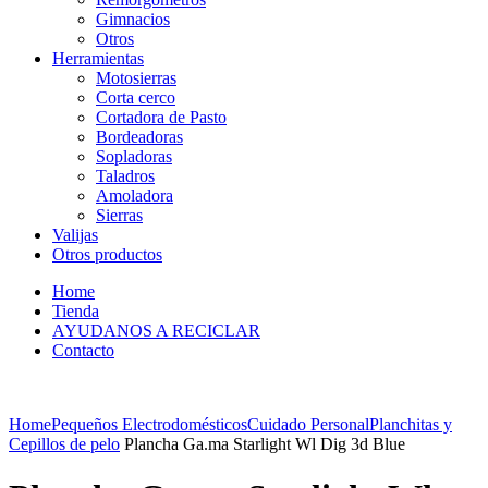
Gimnacios
Otros
Herramientas
Motosierras
Corta cerco
Cortadora de Pasto
Bordeadoras
Sopladoras
Taladros
Amoladora
Sierras
Valijas
Otros productos
Home
Tienda
AYUDANOS A RECICLAR
Contacto
Home
Pequeños Electrodomésticos
Cuidado Personal
Planchitas y
Cepillos de pelo
Plancha Ga.ma Starlight Wl Dig 3d Blue