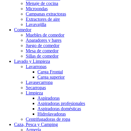
Menaje de cocina
Microondas
Campanas extractoras
Extractores de aire
Lavavajilla
Comedor
Muebles de comedor
Aparadores y bares
Juego de comedor
Mesa de comedor
Sillas de comedor
Lavado y Limpieza
Lavarropas
Carga Frontal
Carga superior
Lavasecarropa
Secarropas
Limpieza
Aspiradoras
Aspiradoras profesionales
Aspiradoras domésticas
Hidrolavadoras
Centrifugadoras de ropa
Caza, Pesca y Camping
Armería