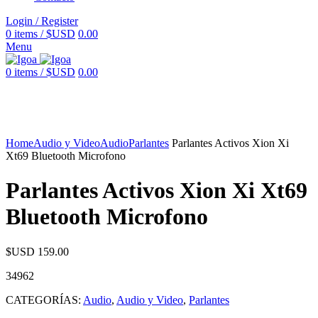
Login / Register
0
items
/
$USD
0.00
Menu
0
items
/
$USD
0.00
Home
Audio y Video
Audio
Parlantes
Parlantes Activos Xion Xi
Xt69 Bluetooth Microfono
Parlantes Activos Xion Xi Xt69
Bluetooth Microfono
$USD
159.00
34962
CATEGORÍAS:
Audio
,
Audio y Video
,
Parlantes