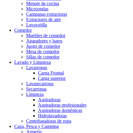
Menaje de cocina
Microondas
Campanas extractoras
Extractores de aire
Lavavajilla
Comedor
Muebles de comedor
Aparadores y bares
Juego de comedor
Mesa de comedor
Sillas de comedor
Lavado y Limpieza
Lavarropas
Carga Frontal
Carga superior
Lavasecarropa
Secarropas
Limpieza
Aspiradoras
Aspiradoras profesionales
Aspiradoras domésticas
Hidrolavadoras
Centrifugadoras de ropa
Caza, Pesca y Camping
Armería