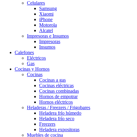
Celulares
Samsung
Xiaomi
iPhone
Motorola
Alcatel
Impresoras e Insumos
Impresoras
Insumos
Calefones
Eléctricos
Gas
Cocinas y Hornos
Cocinas
Cocinas a gas
Cocinas eléctricas
Cocinas combinadas
Hornos de empotrar
Hornos eléctricos
Heladeras / Freezers / Frigobares
Heladera frío húmedo
Heladera frío seco
Freezers
Heladera expositoras
Muebles de cocina