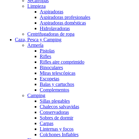
Secarropas
Limpieza
Aspiradoras
Aspiradoras profesionales
Aspiradoras domésticas
Hidrolavadoras
Centrifugadoras de ropa
Caza, Pesca y Camping
Armería
Pistolas
Rifles
Rifles aire comprimido
Binoculares
Miras telescópicas
Escopetas
Balas y cartuchos
Complementos
Camping
Sillas plegables
Chalecos salvavidas
Conservadoras
Sobres de dormir
Carpas
Linternas y focos
Colchones Inflables