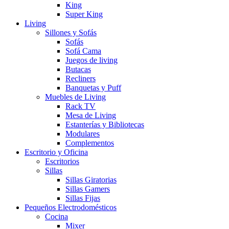
King
Super King
Living
Sillones y Sofás
Sofás
Sofá Cama
Juegos de living
Butacas
Recliners
Banquetas y Puff
Muebles de Living
Rack TV
Mesa de Living
Estanterías y Bibliotecas
Modulares
Complementos
Escritorio y Oficina
Escritorios
Sillas
Sillas Giratorias
Sillas Gamers
Sillas Fijas
Pequeños Electrodomésticos
Cocina
Mixer