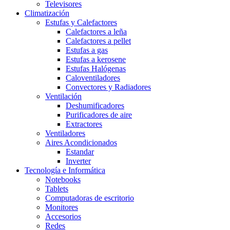
Televisores
Climatización
Estufas y Calefactores
Calefactores a leña
Calefactores a pellet
Estufas a gas
Estufas a kerosene
Estufas Halógenas
Caloventiladores
Convectores y Radiadores
Ventilación
Deshumificadores
Purificadores de aire
Extractores
Ventiladores
Aires Acondicionados
Estandar
Inverter
Tecnología e Informática
Notebooks
Tablets
Computadoras de escritorio
Monitores
Accesorios
Redes