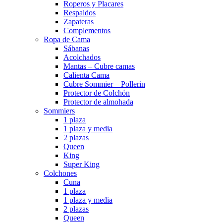
Roperos y Placares
Respaldos
Zapateras
Complementos
Ropa de Cama
Sábanas
Acolchados
Mantas – Cubre camas
Calienta Cama
Cubre Sommier – Pollerin
Protector de Colchón
Protector de almohada
Sommiers
1 plaza
1 plaza y media
2 plazas
Queen
King
Super King
Colchones
Cuna
1 plaza
1 plaza y media
2 plazas
Queen