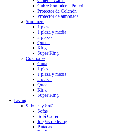
Calienta Cama
Cubre Sommier – Pollerin
Protector de Colchón
Protector de almohada
Sommiers
1 plaza
1 plaza y media
2 plazas
Queen
King
Super King
Colchones
Cuna
1 plaza
1 plaza y media
2 plazas
Queen
King
Super King
Living
Sillones y Sofás
Sofás
Sofá Cama
Juegos de living
Butacas