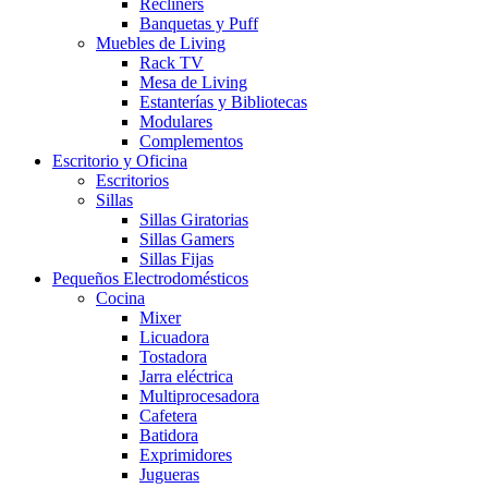
Recliners
Banquetas y Puff
Muebles de Living
Rack TV
Mesa de Living
Estanterías y Bibliotecas
Modulares
Complementos
Escritorio y Oficina
Escritorios
Sillas
Sillas Giratorias
Sillas Gamers
Sillas Fijas
Pequeños Electrodomésticos
Cocina
Mixer
Licuadora
Tostadora
Jarra eléctrica
Multiprocesadora
Cafetera
Batidora
Exprimidores
Jugueras