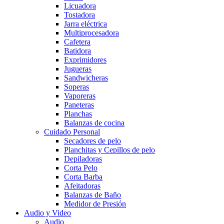
Licuadora
Tostadora
Jarra eléctrica
Multiprocesadora
Cafetera
Batidora
Exprimidores
Jugueras
Sandwicheras
Soperas
Vaporeras
Paneteras
Planchas
Balanzas de cocina
Cuidado Personal
Secadores de pelo
Planchitas y Cepillos de pelo
Depiladoras
Corta Pelo
Corta Barba
Afeitadoras
Balanzas de Baño
Medidor de Presión
Audio y Video
Audio