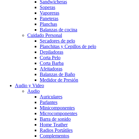
Sandwicheras
Soperas
Vaporeras
Paneteras
Planchas
Balanzas de cocina
Cuidado Personal
Secadores de pelo
Planchitas y Cepillos de pelo
Depiladoras
Corta Pelo
Corta Barba
Afeitadoras
Balanzas de Baño
Medidor de Presión
Audio y Video
Audio
Auriculares
Parlantes
Minicomponentes
Microcomponentes
Barra de sonido
Home Teather
Radios Portátiles
Complementos