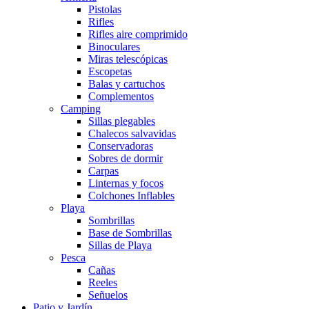
Pistolas
Rifles
Rifles aire comprimido
Binoculares
Miras telescópicas
Escopetas
Balas y cartuchos
Complementos
Camping
Sillas plegables
Chalecos salvavidas
Conservadoras
Sobres de dormir
Carpas
Linternas y focos
Colchones Inflables
Playa
Sombrillas
Base de Sombrillas
Sillas de Playa
Pesca
Cañas
Reeles
Señuelos
Patio y Jardín