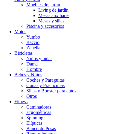
Muebles de jardín
Living de jardín
Mesas auxiliares
Mesas y sillas
Piscina y accesorios
Motos
Yumbo
Baccio
Zanella
Bicicletas
Niños y niñas
Dama
Hombre
Bebes y Niños
Coches y Paraguitas
Cunas y Practicunas
Sillas y Booster para autos
Otros
Fitness
Caminadoras
Ergométricas
Spinning
Elípticas
Banco de Pesas
Remorgómetros