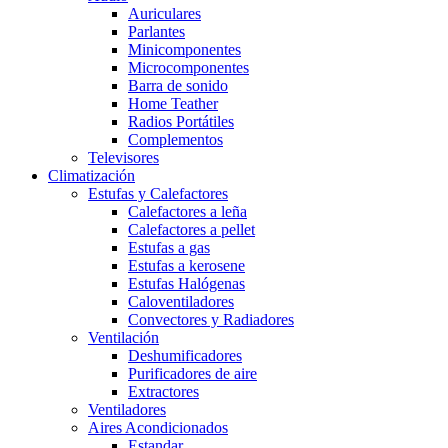
Auriculares
Parlantes
Minicomponentes
Microcomponentes
Barra de sonido
Home Teather
Radios Portátiles
Complementos
Televisores
Climatización
Estufas y Calefactores
Calefactores a leña
Calefactores a pellet
Estufas a gas
Estufas a kerosene
Estufas Halógenas
Caloventiladores
Convectores y Radiadores
Ventilación
Deshumificadores
Purificadores de aire
Extractores
Ventiladores
Aires Acondicionados
Estandar