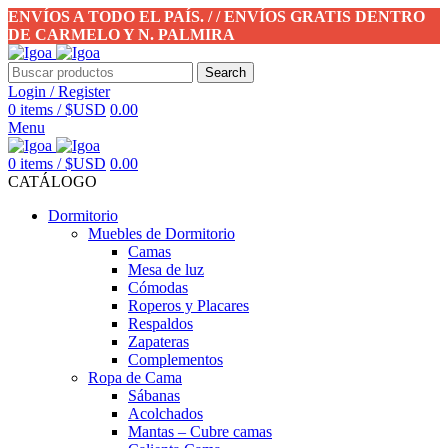
ENVÍOS A TODO EL PAÍS. / / ENVÍOS GRATIS DENTRO
DE CARMELO Y N. PALMIRA
Search
Login / Register
0
items
/
$USD
0.00
Menu
0
items
/
$USD
0.00
CATÁLOGO
Dormitorio
Muebles de Dormitorio
Camas
Mesa de luz
Cómodas
Roperos y Placares
Respaldos
Zapateras
Complementos
Ropa de Cama
Sábanas
Acolchados
Mantas – Cubre camas