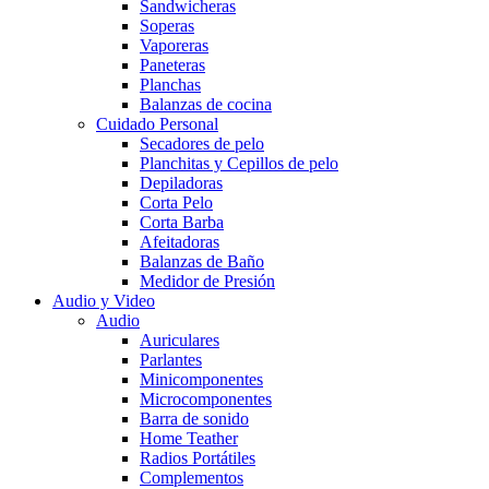
Sandwicheras
Soperas
Vaporeras
Paneteras
Planchas
Balanzas de cocina
Cuidado Personal
Secadores de pelo
Planchitas y Cepillos de pelo
Depiladoras
Corta Pelo
Corta Barba
Afeitadoras
Balanzas de Baño
Medidor de Presión
Audio y Video
Audio
Auriculares
Parlantes
Minicomponentes
Microcomponentes
Barra de sonido
Home Teather
Radios Portátiles
Complementos