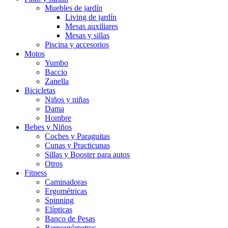
Muebles de jardín
Living de jardín
Mesas auxiliares
Mesas y sillas
Piscina y accesorios
Motos
Yumbo
Baccio
Zanella
Bicicletas
Niños y niñas
Dama
Hombre
Bebes y Niños
Coches y Paraguitas
Cunas y Practicunas
Sillas y Booster para autos
Otros
Fitness
Caminadoras
Ergométricas
Spinning
Elípticas
Banco de Pesas
Remorgómetros