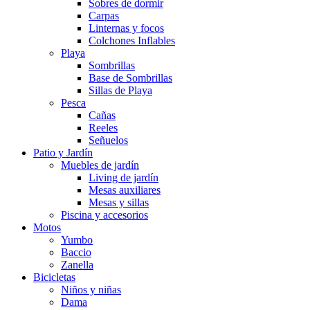
Sobres de dormir
Carpas
Linternas y focos
Colchones Inflables
Playa
Sombrillas
Base de Sombrillas
Sillas de Playa
Pesca
Cañas
Reeles
Señuelos
Patio y Jardín
Muebles de jardín
Living de jardín
Mesas auxiliares
Mesas y sillas
Piscina y accesorios
Motos
Yumbo
Baccio
Zanella
Bicicletas
Niños y niñas
Dama