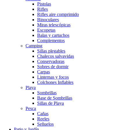
Pistolas
Rifles
Rifles aire comprimido
Binoculares
Miras telescópicas
Escopetas
Balas y cartuchos
Complementos
Camping
Sillas plegables
Chalecos salvavidas
Conservadoras
Sobres de dormir
Carpas
Linternas y focos
Colchones Inflables
Playa
Sombrillas
Base de Sombrillas
Sillas de Playa
Pesca
Cañas
Reeles
Señuelos
Patio y Jardín