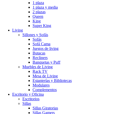
1 plaza
1 plaza y media
2 plazas
Queen
King
Super King
Living
Sillones y Sofás
Sofás
Sofá Cama
Juegos de living
Butacas
Recliners
Banquetas y Puff
Muebles de Living
Rack TV
Mesa de Living
Estanterías y Bibliotecas
Modulares
Complementos
Escritorio y Oficina
Escritorios
Sillas
Sillas Giratorias
Sillas Gamers