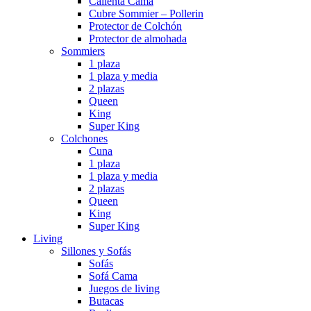
Calienta Cama
Cubre Sommier – Pollerin
Protector de Colchón
Protector de almohada
Sommiers
1 plaza
1 plaza y media
2 plazas
Queen
King
Super King
Colchones
Cuna
1 plaza
1 plaza y media
2 plazas
Queen
King
Super King
Living
Sillones y Sofás
Sofás
Sofá Cama
Juegos de living
Butacas