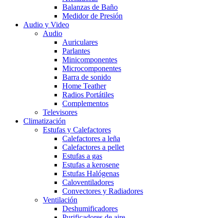
Balanzas de Baño
Medidor de Presión
Audio y Video
Audio
Auriculares
Parlantes
Minicomponentes
Microcomponentes
Barra de sonido
Home Teather
Radios Portátiles
Complementos
Televisores
Climatización
Estufas y Calefactores
Calefactores a leña
Calefactores a pellet
Estufas a gas
Estufas a kerosene
Estufas Halógenas
Caloventiladores
Convectores y Radiadores
Ventilación
Deshumificadores
Purificadores de aire