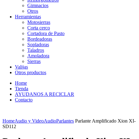
Gimnacios
Otros
Herramientas
Motosierras
Corta cerco
Cortadora de Pasto
Bordeadoras
Sopladoras
Taladros
Amoladora
Sierras
Valijas
Otros productos
Home
Tienda
AYUDANOS A RECICLAR
Contacto
Home
Audio y Video
Audio
Parlantes
Parlante Amplificado Xion XI-
SD112