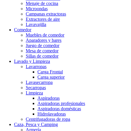
Menaje de cocina
Microondas
Campanas extractoras
Extractores de aire
Lavavajilla
Comedor
Muebles de comedor
Aparadores y bares
Juego de comedor
Mesa de comedor
Sillas de comedor
Lavado y Limpieza
Lavarropas
Carga Frontal
Carga superior
Lavasecarropa
Secarropas
Limpieza
Aspiradoras
Aspiradoras profesionales
Aspiradoras domésticas
Hidrolavadoras
Centrifugadoras de ropa
Caza, Pesca y Camping
Armería