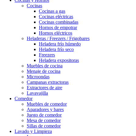
Cocinas y Hornos
Cocinas
Cocinas a gas
Cocinas eléctricas
Cocinas combinadas
Hornos de empotrar
Hornos eléctricos
Heladeras / Freezers / Frigobares
Heladera frío húmedo
Heladera frío seco
Freezers
Heladera expositoras
Muebles de cocina
Menaje de cocina
Microondas
Campanas extractoras
Extractores de aire
Lavavajilla
Comedor
Muebles de comedor
Aparadores y bares
Juego de comedor
Mesa de comedor
Sillas de comedor
Lavado y Limpieza