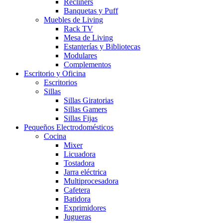
Recliners
Banquetas y Puff
Muebles de Living
Rack TV
Mesa de Living
Estanterías y Bibliotecas
Modulares
Complementos
Escritorio y Oficina
Escritorios
Sillas
Sillas Giratorias
Sillas Gamers
Sillas Fijas
Pequeños Electrodomésticos
Cocina
Mixer
Licuadora
Tostadora
Jarra eléctrica
Multiprocesadora
Cafetera
Batidora
Exprimidores
Jugueras