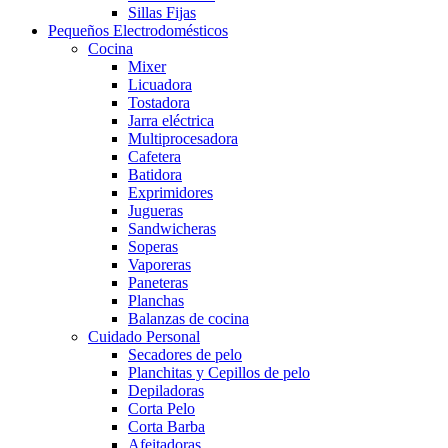
Sillas Fijas
Pequeños Electrodomésticos
Cocina
Mixer
Licuadora
Tostadora
Jarra eléctrica
Multiprocesadora
Cafetera
Batidora
Exprimidores
Jugueras
Sandwicheras
Soperas
Vaporeras
Paneteras
Planchas
Balanzas de cocina
Cuidado Personal
Secadores de pelo
Planchitas y Cepillos de pelo
Depiladoras
Corta Pelo
Corta Barba
Afeitadoras