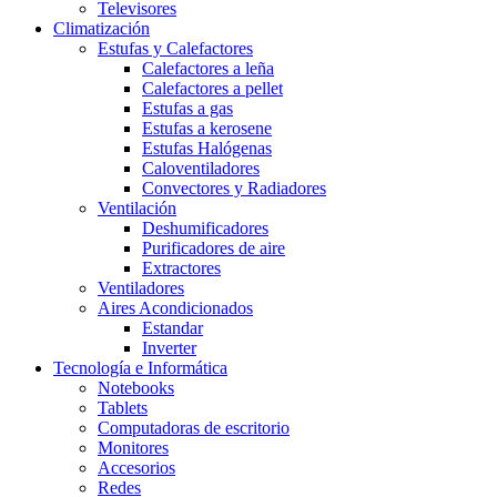
Televisores
Climatización
Estufas y Calefactores
Calefactores a leña
Calefactores a pellet
Estufas a gas
Estufas a kerosene
Estufas Halógenas
Caloventiladores
Convectores y Radiadores
Ventilación
Deshumificadores
Purificadores de aire
Extractores
Ventiladores
Aires Acondicionados
Estandar
Inverter
Tecnología e Informática
Notebooks
Tablets
Computadoras de escritorio
Monitores
Accesorios
Redes