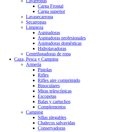
Lavarropas
Carga Frontal
Carga superior
Lavasecarropa
Secarropas
Limpieza
Aspiradoras
Aspiradoras profesionales
Aspiradoras domésticas
Hidrolavadoras
Centrifugadoras de ropa
Caza, Pesca y Camping
Armería
Pistolas
Rifles
Rifles aire comprimido
Binoculares
Miras telescópicas
Escopetas
Balas y cartuchos
Complementos
Camping
Sillas plegables
Chalecos salvavidas
Conservadoras