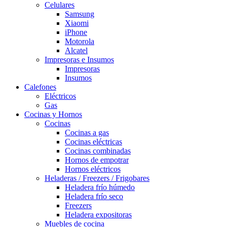
Celulares
Samsung
Xiaomi
iPhone
Motorola
Alcatel
Impresoras e Insumos
Impresoras
Insumos
Calefones
Eléctricos
Gas
Cocinas y Hornos
Cocinas
Cocinas a gas
Cocinas eléctricas
Cocinas combinadas
Hornos de empotrar
Hornos eléctricos
Heladeras / Freezers / Frigobares
Heladera frío húmedo
Heladera frío seco
Freezers
Heladera expositoras
Muebles de cocina