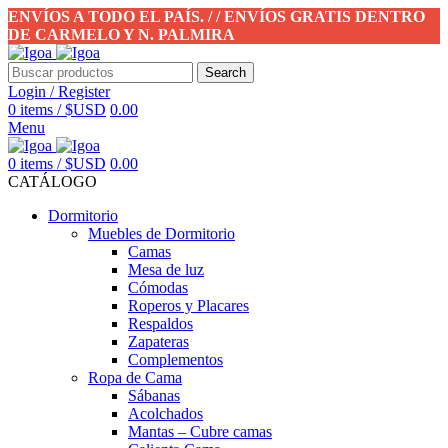
ENVÍOS A TODO EL PAÍS. / / ENVÍOS GRATIS DENTRO
DE CARMELO Y N. PALMIRA
Search
Login / Register
0
items
/
$USD
0.00
Menu
0
items
/
$USD
0.00
CATÁLOGO
Dormitorio
Muebles de Dormitorio
Camas
Mesa de luz
Cómodas
Roperos y Placares
Respaldos
Zapateras
Complementos
Ropa de Cama
Sábanas
Acolchados
Mantas – Cubre camas