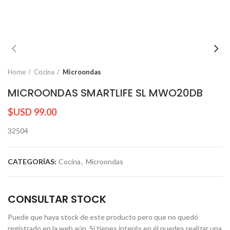
Home
Cocina
Microondas
MICROONDAS SMARTLIFE SL MWO20DB
$USD
99.00
32504
CATEGORÍAS:
Cocina
,
Microondas
CONSULTAR STOCK
Puede que haya stock de este producto pero que no quedó
registrado en la web aún. Si tienes interés en él puedes realizar una