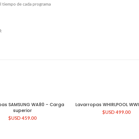
el tiempo de cada programa
d:
pas SAMSUNG WA80 – Carga
Lavarropas WHIRLPOOL WW
CONSULTAR STOCK
CONSULTAR STOCK
superior
$USD
499.00
$USD
459.00