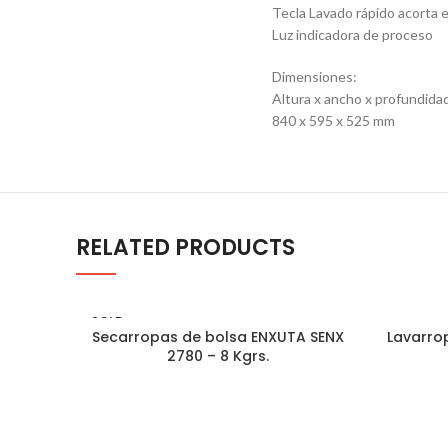
Tecla Lavado rápido acorta 
Luz indicadora de proceso
Dimensiones:
Altura x ancho x profundida
840 x 595 x 525 mm
RELATED PRODUCTS
SOLD
Secarropas de bolsa ENXUTA SENX
OUT
Lavarro
CONSULTAR STOCK
2780 – 8 Kgrs.