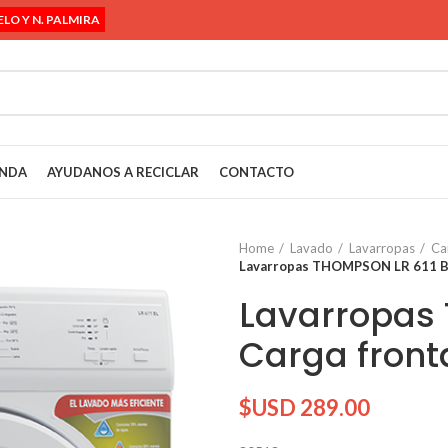
ELO Y N. PALMIRA
ENDA
AYUDANOS A RECICLAR
CONTACTO
Home
Lavado
Lavarropas
Ca
Lavarropas THOMPSON LR 611 BL
Lavarropas 
Carga front
$USD
289.00