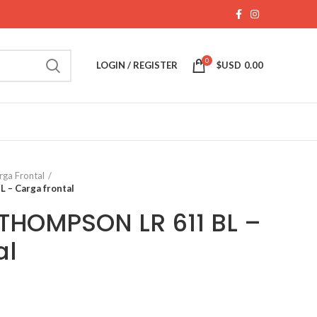
0
LOGIN / REGISTER
$USD
0.00
rga Frontal
 – Carga frontal
THOMPSON LR 611 BL –
al