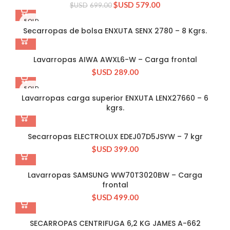
$USD
579.00
$USD
699.00
SOLD
OUT
Secarropas de bolsa ENXUTA SENX 2780 – 8 Kgrs.
Lavarropas AIWA AWXL6-W – Carga frontal
$USD
289.00
SOLD
OUT
Lavarropas carga superior ENXUTA LENX27660 – 6
kgrs.
Secarropas ELECTROLUX EDEJ07D5JSYW – 7 kgr
$USD
399.00
Lavarropas SAMSUNG WW70T3020BW – Carga
frontal
$USD
499.00
SECARROPAS CENTRIFUGA 6,2 KG JAMES A-662