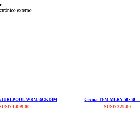
te
ctrónico externo
Consultar stock
Consultar stock
or WHIRLPOOL WRM56CKDIM
Cocina TEM MERY 50×50 – 
$USD
1.099.00
$USD
329.00