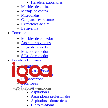
Heladera expositoras
Muebles de cocina
Menaje de cocina
Microondas
Campanas extractoras
Extractores de aire
Lavavajilla
Comedor
Muebles de comedor
Aparadores y bares
Juego de comedor
Mesa de comedor
Sillas de comedor
Lavado y Limpieza
Lavarropas
Carga Frontal
Carga superior
Lavasecarropa
Secarropas
Limpieza
Aspiradoras
Aspiradoras profesionales
Aspiradoras domésticas
Hidrolavadoras