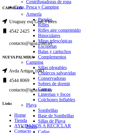
Centrifugadoras de ropa
Caza, Pesca y Camping
CARMELO
Armería
Pistolas
Uruguay esq Gral. Flores
Rifles
Rifles aire comprimido
4542 2425
Binoculares
Miras telescópicas
contacto@igoa.com.uy
Escopetas
Balas y cartuchos
Complementos
NUEVA PALMIRA
Camping
Sillas plegables
Avda Artigas 1083
Chalecos salvavidas
Conservadoras
4544 8069
Sobres de dormir
Carpas
contacto@igoa.com.uy
Linternas y focos
Colchones Inflables
Links
Playa
Sombrillas
Home
Base de Sombrillas
Tienda
Sillas de Playa
AYUDANOS A RECICLAR
Pesca
Contacto
Cañas