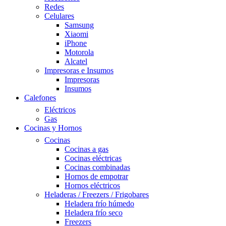
Redes
Celulares
Samsung
Xiaomi
iPhone
Motorola
Alcatel
Impresoras e Insumos
Impresoras
Insumos
Calefones
Eléctricos
Gas
Cocinas y Hornos
Cocinas
Cocinas a gas
Cocinas eléctricas
Cocinas combinadas
Hornos de empotrar
Hornos eléctricos
Heladeras / Freezers / Frigobares
Heladera frío húmedo
Heladera frío seco
Freezers