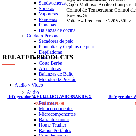
Sandwicheras
Cajón Multiuso: Acrílico transparen
Soperas
Control de Temperatura: Control ele
Vaporeras
Ruedas: Si
Paneteras
Voltaje – Frecuencia: 220V-50Hz
Planchas
Balanzas de cocina
Cuidado Personal
Secadores de pelo
Planchitas y Cepillos de pelo
Depiladoras
RELATED PRODUCTS
Corta Pelo
Corta Barba
Afeitadoras
Balanzas de Baño
Medidor de Presión
Audio y Video
Audio
Consultar stock
Refrigerador WHIRLPOOL WRO85AKDWX
Refrigerad
Auriculares
Parlantes
$USD
1.699.00
Minicomponentes
Microcomponentes
Barra de sonido
Home Teather
Radios Portátiles
Complementos