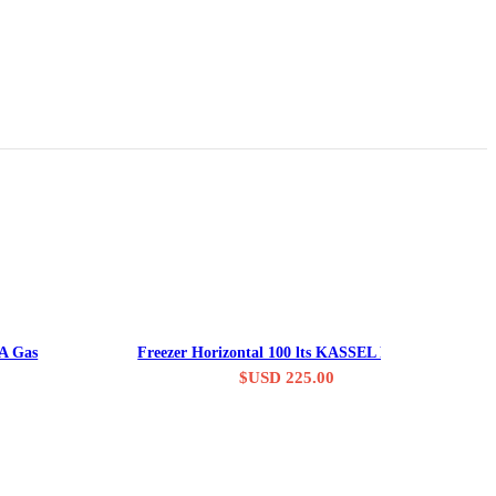
Consultar stock
A Gas
Freezer Horizontal 100 lts KASSEL FZ131H
$USD
225.00