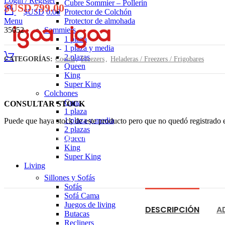
Login / Register
Cubre Sommier – Pollerin
$USD
799.00
$USD
0.00
Protector de Colchón
Menu
Protector de almohada
35052
Sommiers
1 plaza
1 plaza y media
2 plazas
CATEGORÍAS:
Cocina
,
Freezers
,
Heladeras / Freezers / Frigobares
Queen
King
Super King
Colchones
Cuna
CONSULTAR STOCK
1 plaza
1 plaza y media
Puede que haya stock de este producto pero que no quedó registrado en
2 plazas
Consultar Stock POR WHATSAPP
Queen
King
Super King
Living
Sillones y Sofás
Sofás
Sofá Cama
Juegos de living
DESCRIPCIÓN
A
Butacas
Recliners