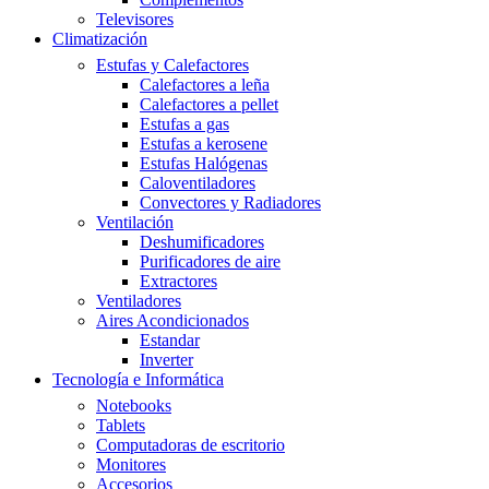
Televisores
Climatización
Estufas y Calefactores
Calefactores a leña
Calefactores a pellet
Estufas a gas
Estufas a kerosene
Estufas Halógenas
Caloventiladores
Convectores y Radiadores
Ventilación
Deshumificadores
Purificadores de aire
Extractores
Ventiladores
Aires Acondicionados
Estandar
Inverter
Tecnología e Informática
Notebooks
Tablets
Computadoras de escritorio
Monitores
Accesorios