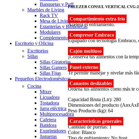
Banquetas y Puff
FREEZER CONSUL VERTICAL CVG-
Muebles de Living
Rack TV
Compartimiento extra frío
Mesa de Living
Acelera el enfriamiento.
Estanterías y Bibliotecas
Modulares
Compresor Embraco
Complementos
Equipado con tecnología Embraco, ca
Escritorio y Oficina
Escritorios
Cajón multiuso
Sillas
¡Conserva tus alimentos con la tem
Sillas Giratorias
Panel externo
Sillas Gamers
Te permite manejar y nivelar más fáci
Sillas Fijas
Pequeños Electrodomésticos
Canastos deslizables
Cocina
Ordena tus alimentos como más te co
Mixer
Licuadora
Capacidad Bruta (Ltr): 280
Tostadora
Dimensiones del producto (AnxAx
Jarra eléctrica
Peso Producto (kg): 64
Multiprocesadora
Cafetera
Características generales
Batidora
Cantidad de puertas: 1
Exprimidores
Color: Blanco
Jugueras
Tipo de enfriamiento: No frost