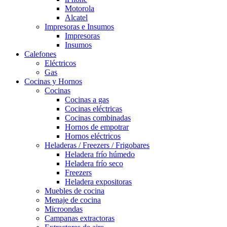
Motorola
Alcatel
Impresoras e Insumos
Impresoras
Insumos
Calefones
Eléctricos
Gas
Cocinas y Hornos
Cocinas
Cocinas a gas
Cocinas eléctricas
Cocinas combinadas
Hornos de empotrar
Hornos eléctricos
Heladeras / Freezers / Frigobares
Heladera frío húmedo
Heladera frío seco
Freezers
Heladera expositoras
Muebles de cocina
Menaje de cocina
Microondas
Campanas extractoras