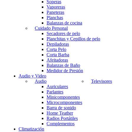
Soperas
Vaporeras
Paneteras
Planchas
Balanzas de cocina
Cuidado Personal
Secadores de pelo
Planchitas y Cepillos de pelo
Depiladoras
Corta Pelo
Corta Barba
Afeitadoras
Balanzas de Baño
Medidor de Presión
Audio y Video
Audio
Televisores
Auriculares
Parlantes
Minicomponentes
Microcomponentes
Barra de sonido
Home Teather
Radios Portátiles
Complementos
Climatización