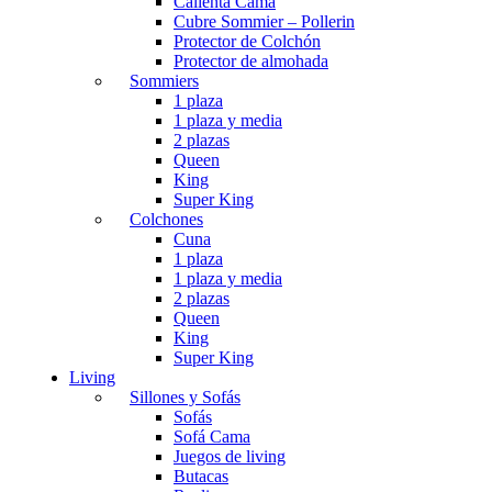
Calienta Cama
Cubre Sommier – Pollerin
Protector de Colchón
Protector de almohada
Sommiers
1 plaza
1 plaza y media
2 plazas
Queen
King
Super King
Colchones
Cuna
1 plaza
1 plaza y media
2 plazas
Queen
King
Super King
Living
Sillones y Sofás
Sofás
Sofá Cama
Juegos de living
Butacas