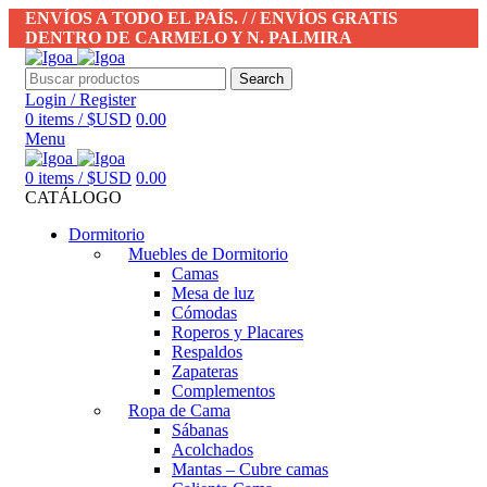
ENVÍOS A TODO EL PAÍS. / / ENVÍOS GRATIS
DENTRO DE CARMELO Y N. PALMIRA
Search
Login / Register
0
items
/
$USD
0.00
Menu
0
items
/
$USD
0.00
CATÁLOGO
Dormitorio
Muebles de Dormitorio
Camas
Mesa de luz
Cómodas
Roperos y Placares
Respaldos
Zapateras
Complementos
Ropa de Cama
Sábanas
Acolchados
Mantas – Cubre camas