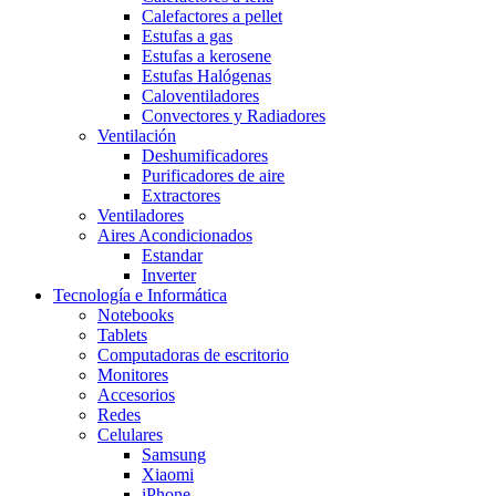
Calefactores a pellet
Estufas a gas
Estufas a kerosene
Estufas Halógenas
Caloventiladores
Convectores y Radiadores
Ventilación
Deshumificadores
Purificadores de aire
Extractores
Ventiladores
Aires Acondicionados
Estandar
Inverter
Tecnología e Informática
Notebooks
Tablets
Computadoras de escritorio
Monitores
Accesorios
Redes
Celulares
Samsung
Xiaomi
iPhone