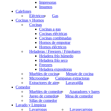
Impresoras
Insumos
Calefones
Eléctricos
Gas
Cocinas y Hornos
Cocinas
Cocinas a gas
Cocinas eléctricas
Cocinas combinadas
Hornos de empotrar
Hornos eléctricos
Heladeras / Freezers / Frigobares
Heladera frío húmedo
Heladera frío seco
Freezers
Heladera expositoras
Muebles de cocina
Menaje de cocina
Microondas
Campanas extractoras
Extractores de aire
Lavavajilla
Comedor
Muebles de comedor
Aparadores y bares
Juego de comedor
Mesa de comedor
Sillas de comedor
Lavado y Limpieza
Lavarropas
Lavasecarropa