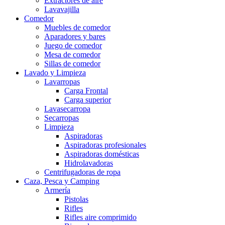
Extractores de aire
Lavavajilla
Comedor
Muebles de comedor
Aparadores y bares
Juego de comedor
Mesa de comedor
Sillas de comedor
Lavado y Limpieza
Lavarropas
Carga Frontal
Carga superior
Lavasecarropa
Secarropas
Limpieza
Aspiradoras
Aspiradoras profesionales
Aspiradoras domésticas
Hidrolavadoras
Centrifugadoras de ropa
Caza, Pesca y Camping
Armería
Pistolas
Rifles
Rifles aire comprimido