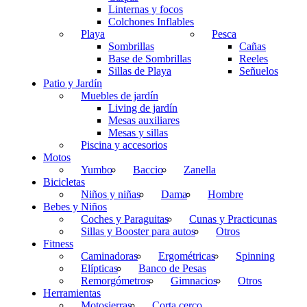
Linternas y focos
Colchones Inflables
Playa
Pesca
Sombrillas
Cañas
Base de Sombrillas
Reeles
Sillas de Playa
Señuelos
Patio y Jardín
Muebles de jardín
Living de jardín
Mesas auxiliares
Mesas y sillas
Piscina y accesorios
Motos
Yumbo
Baccio
Zanella
Bicicletas
Niños y niñas
Dama
Hombre
Bebes y Niños
Coches y Paraguitas
Cunas y Practicunas
Sillas y Booster para autos
Otros
Fitness
Caminadoras
Ergométricas
Spinning
Elípticas
Banco de Pesas
Remorgómetros
Gimnacios
Otros
Herramientas
Motosierras
Corta cerco