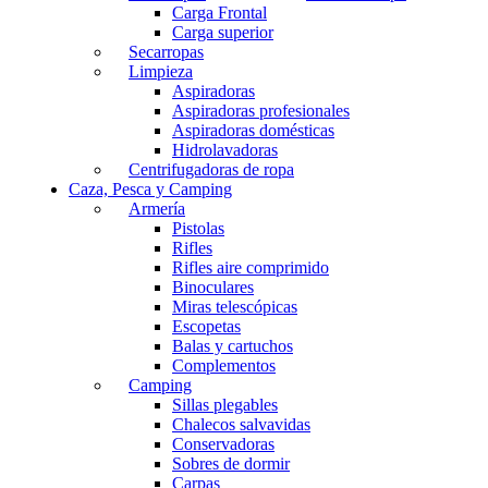
Carga Frontal
Carga superior
Secarropas
Limpieza
Aspiradoras
Aspiradoras profesionales
Aspiradoras domésticas
Hidrolavadoras
Centrifugadoras de ropa
Caza, Pesca y Camping
Armería
Pistolas
Rifles
Rifles aire comprimido
Binoculares
Miras telescópicas
Escopetas
Balas y cartuchos
Complementos
Camping
Sillas plegables
Chalecos salvavidas
Conservadoras
Sobres de dormir
Carpas