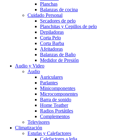
Planchas
Balanzas de cocina
Cuidado Personal
Secadores de pelo
Planchitas y Cepillos de pelo
Depiladoras
Corta Pelo
Corta Barba
Afeitadoras
Balanzas de Baño
Medidor de Presión
Audio y Video
Audio
Auriculares
Parlantes
Minicomponentes
Microcomponentes
Barra de sonido
Home Teather
Radios Portátiles
Complementos
Televisores
Climatización
Estufas y Calefactores
Calefactores a leña