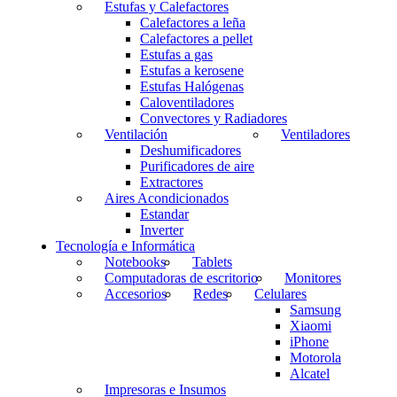
Estufas y Calefactores
Calefactores a leña
Calefactores a pellet
Estufas a gas
Estufas a kerosene
Estufas Halógenas
Caloventiladores
Convectores y Radiadores
Ventilación
Ventiladores
Deshumificadores
Purificadores de aire
Extractores
Aires Acondicionados
Estandar
Inverter
Tecnología e Informática
Notebooks
Tablets
Computadoras de escritorio
Monitores
Accesorios
Redes
Celulares
Samsung
Xiaomi
iPhone
Motorola
Alcatel
Impresoras e Insumos