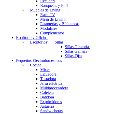
Recliners
Banquetas y Puff
Muebles de Living
Rack TV
Mesa de Living
Estanterías y Bibliotecas
Modulares
Complementos
Escritorio y Oficina
Escritorios
Sillas
Sillas Giratorias
Sillas Gamers
Sillas Fijas
Pequeños Electrodomésticos
Cocina
Mixer
Licuadora
Tostadora
Jarra eléctrica
Multiprocesadora
Cafetera
Batidora
Exprimidores
Jugueras
Sandwicheras