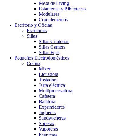
Mesa de Living
Estanterías y Bibliotecas
Modulares
Complementos
Escritorio y Oficina
Escritorios
Sillas
Sillas Giratorias
Sillas Gamers
Sillas Fijas
Pequeños Electrodomésticos
Cocina
Mixer
Licuadora
Tostadora
Jarra eléctrica
Multiprocesadora
Cafetera
Batidora
Exprimidores
Jugueras
Sandwicheras
Soperas
Vaporeras
Paneteras