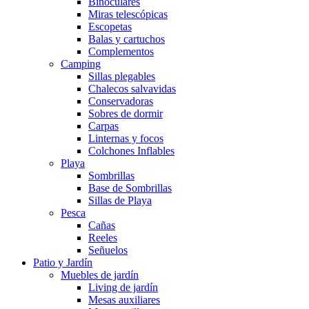
Binoculares
Miras telescópicas
Escopetas
Balas y cartuchos
Complementos
Camping
Sillas plegables
Chalecos salvavidas
Conservadoras
Sobres de dormir
Carpas
Linternas y focos
Colchones Inflables
Playa
Sombrillas
Base de Sombrillas
Sillas de Playa
Pesca
Cañas
Reeles
Señuelos
Patio y Jardín
Muebles de jardín
Living de jardín
Mesas auxiliares