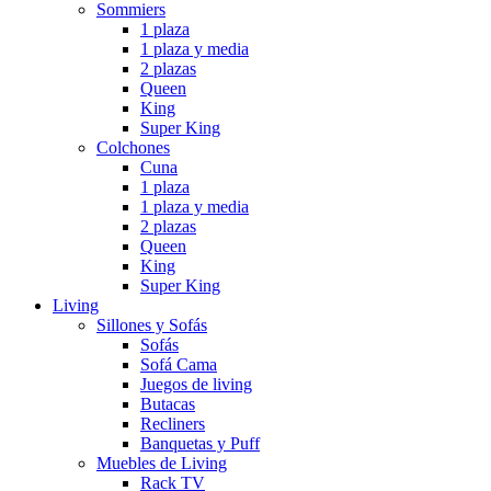
Sommiers
1 plaza
1 plaza y media
2 plazas
Queen
King
Super King
Colchones
Cuna
1 plaza
1 plaza y media
2 plazas
Queen
King
Super King
Living
Sillones y Sofás
Sofás
Sofá Cama
Juegos de living
Butacas
Recliners
Banquetas y Puff
Muebles de Living
Rack TV