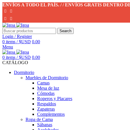
ENVÍOS A TODO EL PAÍS. / / ENVÍOS GRATIS DENTRO 
Search
Login / Register
0
items
/
$USD
0.00
Menu
0
items
/
$USD
0.00
CATÁLOGO
Dormitorio
Muebles de Dormitorio
Camas
Mesa de luz
Cómodas
Roperos y Placares
Respaldos
Zapateras
Complementos
Ropa de Cama
Sábanas
Acolchados