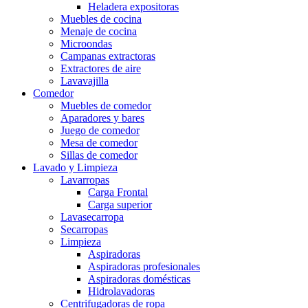
Heladera expositoras
Muebles de cocina
Menaje de cocina
Microondas
Campanas extractoras
Extractores de aire
Lavavajilla
Comedor
Muebles de comedor
Aparadores y bares
Juego de comedor
Mesa de comedor
Sillas de comedor
Lavado y Limpieza
Lavarropas
Carga Frontal
Carga superior
Lavasecarropa
Secarropas
Limpieza
Aspiradoras
Aspiradoras profesionales
Aspiradoras domésticas
Hidrolavadoras
Centrifugadoras de ropa