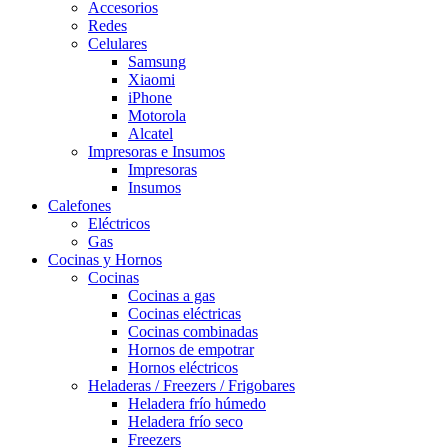
Accesorios
Redes
Celulares
Samsung
Xiaomi
iPhone
Motorola
Alcatel
Impresoras e Insumos
Impresoras
Insumos
Calefones
Eléctricos
Gas
Cocinas y Hornos
Cocinas
Cocinas a gas
Cocinas eléctricas
Cocinas combinadas
Hornos de empotrar
Hornos eléctricos
Heladeras / Freezers / Frigobares
Heladera frío húmedo
Heladera frío seco
Freezers