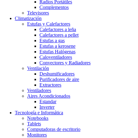
Radios Portátiles
Complementos
Televisores
Climatización
Estufas y Calefactores
Calefactores a leña
Calefactores a pellet
Estufas a gas
Estufas a kerosene
Estufas Halógenas
Caloventiladores
Convectores y Radiadores
Ventilación
Deshumificadores
Purificadores de aire
Extractores
Ventiladores
Aires Acondicionados
Estandar
Inverter
Tecnología e Informática
Notebooks
Tablets
Computadoras de escritorio
Monitores