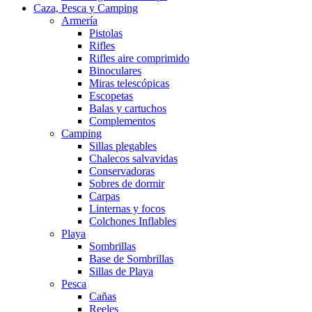
Caza, Pesca y Camping
Armería
Pistolas
Rifles
Rifles aire comprimido
Binoculares
Miras telescópicas
Escopetas
Balas y cartuchos
Complementos
Camping
Sillas plegables
Chalecos salvavidas
Conservadoras
Sobres de dormir
Carpas
Linternas y focos
Colchones Inflables
Playa
Sombrillas
Base de Sombrillas
Sillas de Playa
Pesca
Cañas
Reeles