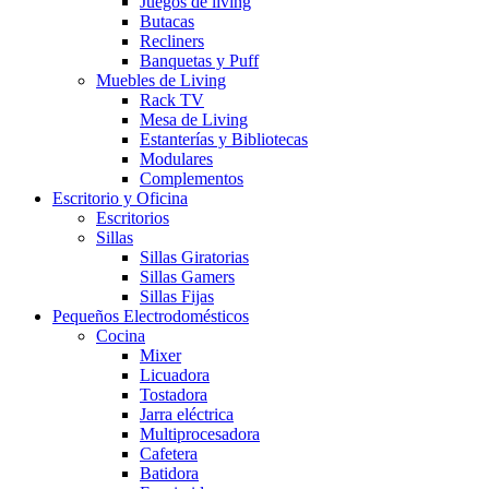
Juegos de living
Butacas
Recliners
Banquetas y Puff
Muebles de Living
Rack TV
Mesa de Living
Estanterías y Bibliotecas
Modulares
Complementos
Escritorio y Oficina
Escritorios
Sillas
Sillas Giratorias
Sillas Gamers
Sillas Fijas
Pequeños Electrodomésticos
Cocina
Mixer
Licuadora
Tostadora
Jarra eléctrica
Multiprocesadora
Cafetera
Batidora