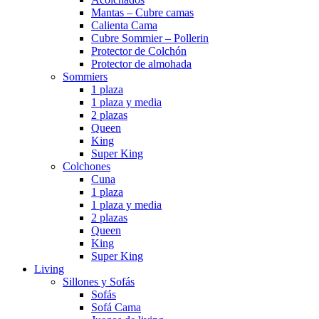
Mantas – Cubre camas
Calienta Cama
Cubre Sommier – Pollerin
Protector de Colchón
Protector de almohada
Sommiers
1 plaza
1 plaza y media
2 plazas
Queen
King
Super King
Colchones
Cuna
1 plaza
1 plaza y media
2 plazas
Queen
King
Super King
Living
Sillones y Sofás
Sofás
Sofá Cama