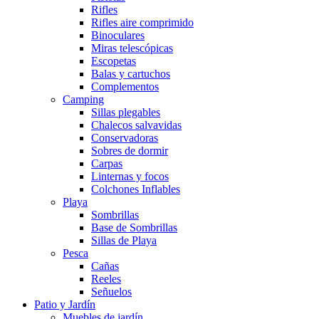
Rifles
Rifles aire comprimido
Binoculares
Miras telescópicas
Escopetas
Balas y cartuchos
Complementos
Camping
Sillas plegables
Chalecos salvavidas
Conservadoras
Sobres de dormir
Carpas
Linternas y focos
Colchones Inflables
Playa
Sombrillas
Base de Sombrillas
Sillas de Playa
Pesca
Cañas
Reeles
Señuelos
Patio y Jardín
Muebles de jardín