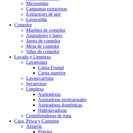
Microondas
Campanas extractoras
Extractores de aire
Lavavajilla
Comedor
Muebles de comedor
Aparadores y bares
Juego de comedor
Mesa de comedor
Sillas de comedor
Lavado y Limpieza
Lavarropas
Carga Frontal
Carga superior
Lavasecarropa
Secarropas
Limpieza
Aspiradoras
Aspiradoras profesionales
Aspiradoras domésticas
Hidrolavadoras
Centrifugadoras de ropa
Caza, Pesca y Camping
Armería
Pistolas