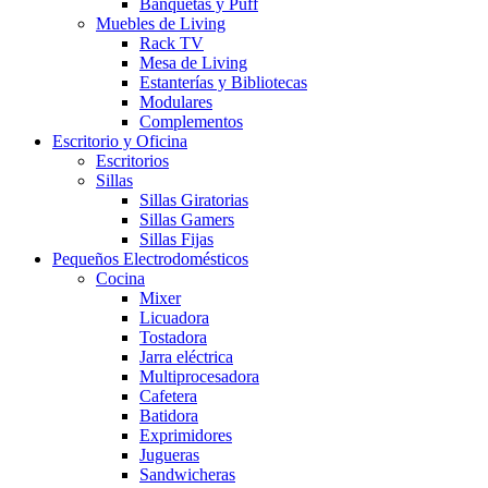
Banquetas y Puff
Muebles de Living
Rack TV
Mesa de Living
Estanterías y Bibliotecas
Modulares
Complementos
Escritorio y Oficina
Escritorios
Sillas
Sillas Giratorias
Sillas Gamers
Sillas Fijas
Pequeños Electrodomésticos
Cocina
Mixer
Licuadora
Tostadora
Jarra eléctrica
Multiprocesadora
Cafetera
Batidora
Exprimidores
Jugueras
Sandwicheras