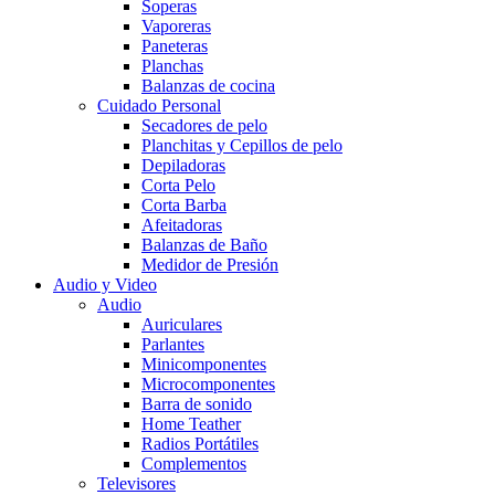
Soperas
Vaporeras
Paneteras
Planchas
Balanzas de cocina
Cuidado Personal
Secadores de pelo
Planchitas y Cepillos de pelo
Depiladoras
Corta Pelo
Corta Barba
Afeitadoras
Balanzas de Baño
Medidor de Presión
Audio y Video
Audio
Auriculares
Parlantes
Minicomponentes
Microcomponentes
Barra de sonido
Home Teather
Radios Portátiles
Complementos
Televisores