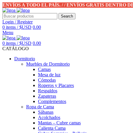
ENVÍOS A TODO EL PAÍS. / / ENVÍOS GRATIS DENTRO 
Search
Login / Register
0
items
/
$USD
0.00
Menu
0
items
/
$USD
0.00
CATÁLOGO
Dormitorio
Muebles de Dormitorio
Camas
Mesa de luz
Cómodas
Roperos y Placares
Respaldos
Zapateras
Complementos
Ropa de Cama
Sábanas
Acolchados
Mantas – Cubre camas
Calienta Cama