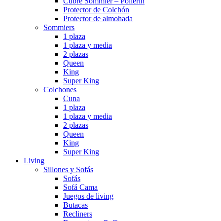
Cubre Sommier – Pollerin
Protector de Colchón
Protector de almohada
Sommiers
1 plaza
1 plaza y media
2 plazas
Queen
King
Super King
Colchones
Cuna
1 plaza
1 plaza y media
2 plazas
Queen
King
Super King
Living
Sillones y Sofás
Sofás
Sofá Cama
Juegos de living
Butacas
Recliners