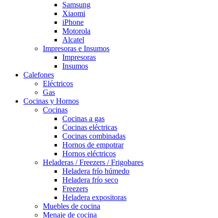
Samsung
Xiaomi
iPhone
Motorola
Alcatel
Impresoras e Insumos
Impresoras
Insumos
Calefones
Eléctricos
Gas
Cocinas y Hornos
Cocinas
Cocinas a gas
Cocinas eléctricas
Cocinas combinadas
Hornos de empotrar
Hornos eléctricos
Heladeras / Freezers / Frigobares
Heladera frío húmedo
Heladera frío seco
Freezers
Heladera expositoras
Muebles de cocina
Menaje de cocina