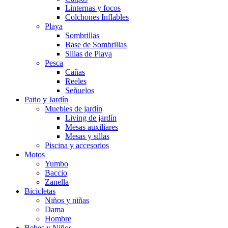
Linternas y focos
Colchones Inflables
Playa
Sombrillas
Base de Sombrillas
Sillas de Playa
Pesca
Cañas
Reeles
Señuelos
Patio y Jardín
Muebles de jardín
Living de jardín
Mesas auxiliares
Mesas y sillas
Piscina y accesorios
Motos
Yumbo
Baccio
Zanella
Bicicletas
Niños y niñas
Dama
Hombre
Bebes y Niños