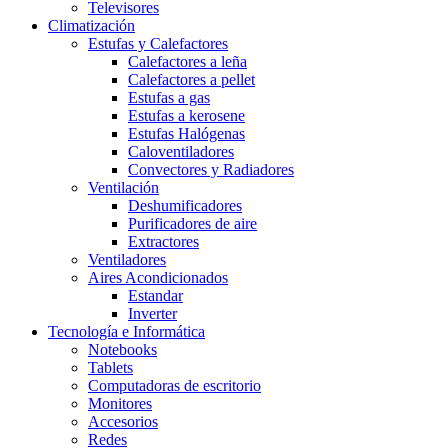
Televisores
Climatización
Estufas y Calefactores
Calefactores a leña
Calefactores a pellet
Estufas a gas
Estufas a kerosene
Estufas Halógenas
Caloventiladores
Convectores y Radiadores
Ventilación
Deshumificadores
Purificadores de aire
Extractores
Ventiladores
Aires Acondicionados
Estandar
Inverter
Tecnología e Informática
Notebooks
Tablets
Computadoras de escritorio
Monitores
Accesorios
Redes