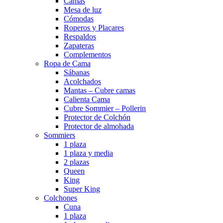
Camas
Mesa de luz
Cómodas
Roperos y Placares
Respaldos
Zapateras
Complementos
Ropa de Cama
Sábanas
Acolchados
Mantas – Cubre camas
Calienta Cama
Cubre Sommier – Pollerin
Protector de Colchón
Protector de almohada
Sommiers
1 plaza
1 plaza y media
2 plazas
Queen
King
Super King
Colchones
Cuna
1 plaza