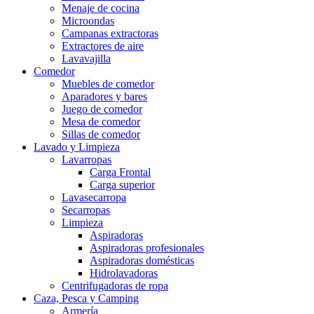
Menaje de cocina
Microondas
Campanas extractoras
Extractores de aire
Lavavajilla
Comedor
Muebles de comedor
Aparadores y bares
Juego de comedor
Mesa de comedor
Sillas de comedor
Lavado y Limpieza
Lavarropas
Carga Frontal
Carga superior
Lavasecarropa
Secarropas
Limpieza
Aspiradoras
Aspiradoras profesionales
Aspiradoras domésticas
Hidrolavadoras
Centrifugadoras de ropa
Caza, Pesca y Camping
Armería