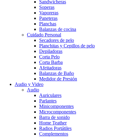
Sandwicheras
Soperas
Vaporeras
Paneteras
Planchas
Balanzas de cocina
Cuidado Personal
Secadores de pelo
Planchitas y Cepillos de pelo
Depiladoras
Corta Pelo
Corta Barba
Afeitadoras
Balanzas de Baño
Medidor de Presión
Audio y Video
Audio
Auriculares
Parlantes
Minicomponentes
Microcomponentes
Barra de sonido
Home Teather
Radios Portátiles
Complementos