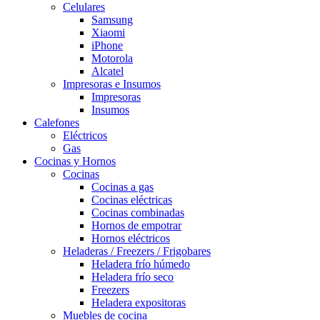
Celulares
Samsung
Xiaomi
iPhone
Motorola
Alcatel
Impresoras e Insumos
Impresoras
Insumos
Calefones
Eléctricos
Gas
Cocinas y Hornos
Cocinas
Cocinas a gas
Cocinas eléctricas
Cocinas combinadas
Hornos de empotrar
Hornos eléctricos
Heladeras / Freezers / Frigobares
Heladera frío húmedo
Heladera frío seco
Freezers
Heladera expositoras
Muebles de cocina