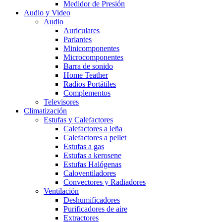
Medidor de Presión
Audio y Video
Audio
Auriculares
Parlantes
Minicomponentes
Microcomponentes
Barra de sonido
Home Teather
Radios Portátiles
Complementos
Televisores
Climatización
Estufas y Calefactores
Calefactores a leña
Calefactores a pellet
Estufas a gas
Estufas a kerosene
Estufas Halógenas
Caloventiladores
Convectores y Radiadores
Ventilación
Deshumificadores
Purificadores de aire
Extractores