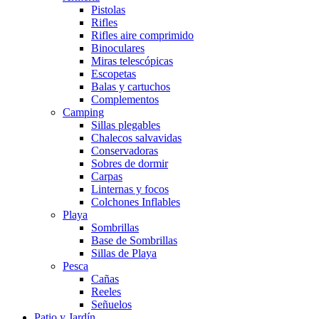
Pistolas
Rifles
Rifles aire comprimido
Binoculares
Miras telescópicas
Escopetas
Balas y cartuchos
Complementos
Camping
Sillas plegables
Chalecos salvavidas
Conservadoras
Sobres de dormir
Carpas
Linternas y focos
Colchones Inflables
Playa
Sombrillas
Base de Sombrillas
Sillas de Playa
Pesca
Cañas
Reeles
Señuelos
Patio y Jardín