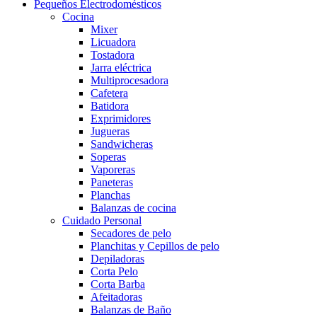
Pequeños Electrodomésticos
Cocina
Mixer
Licuadora
Tostadora
Jarra eléctrica
Multiprocesadora
Cafetera
Batidora
Exprimidores
Jugueras
Sandwicheras
Soperas
Vaporeras
Paneteras
Planchas
Balanzas de cocina
Cuidado Personal
Secadores de pelo
Planchitas y Cepillos de pelo
Depiladoras
Corta Pelo
Corta Barba
Afeitadoras
Balanzas de Baño