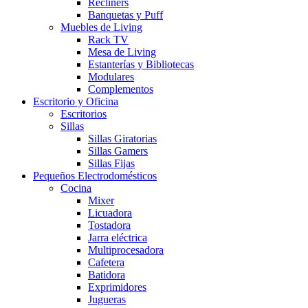
Recliners
Banquetas y Puff
Muebles de Living
Rack TV
Mesa de Living
Estanterías y Bibliotecas
Modulares
Complementos
Escritorio y Oficina
Escritorios
Sillas
Sillas Giratorias
Sillas Gamers
Sillas Fijas
Pequeños Electrodomésticos
Cocina
Mixer
Licuadora
Tostadora
Jarra eléctrica
Multiprocesadora
Cafetera
Batidora
Exprimidores
Jugueras