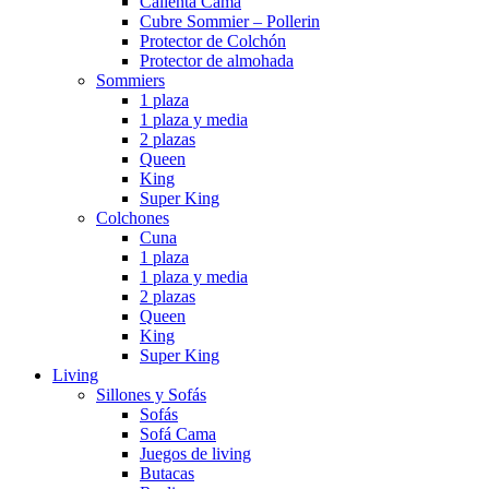
Calienta Cama
Cubre Sommier – Pollerin
Protector de Colchón
Protector de almohada
Sommiers
1 plaza
1 plaza y media
2 plazas
Queen
King
Super King
Colchones
Cuna
1 plaza
1 plaza y media
2 plazas
Queen
King
Super King
Living
Sillones y Sofás
Sofás
Sofá Cama
Juegos de living
Butacas