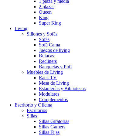
1 plaza y media
2 plazas
Queen
King
Super King
Living
Sillones y Sofás
Sofás
Sofá Cama
Juegos de living
Butacas
Recliners
Banquetas y Puff
Muebles de Living
Rack TV
Mesa de Living
Estanterías y Bibliotecas
Modulares
Complementos
Escritorio y Oficina
Escritorios
Sillas
Sillas Giratorias
Sillas Gamers
Sillas Fijas