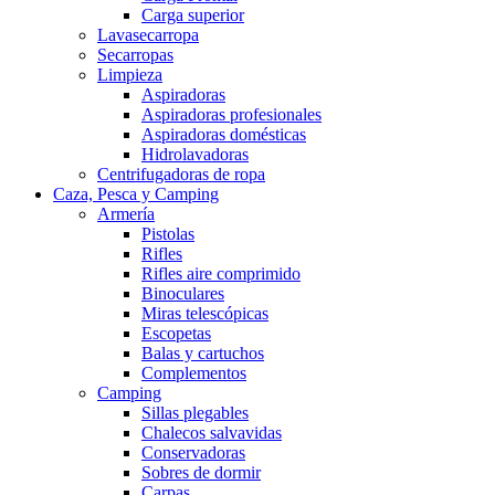
Carga superior
Lavasecarropa
Secarropas
Limpieza
Aspiradoras
Aspiradoras profesionales
Aspiradoras domésticas
Hidrolavadoras
Centrifugadoras de ropa
Caza, Pesca y Camping
Armería
Pistolas
Rifles
Rifles aire comprimido
Binoculares
Miras telescópicas
Escopetas
Balas y cartuchos
Complementos
Camping
Sillas plegables
Chalecos salvavidas
Conservadoras
Sobres de dormir
Carpas