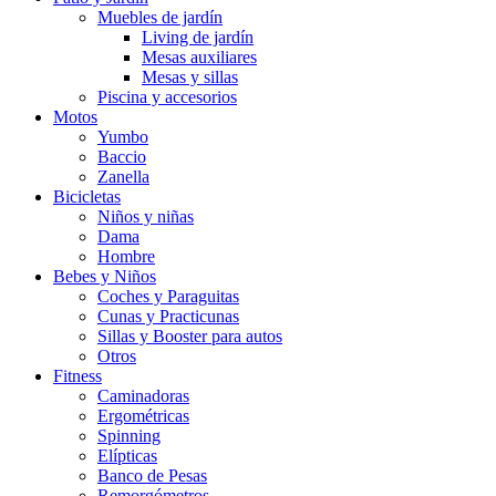
Muebles de jardín
Living de jardín
Mesas auxiliares
Mesas y sillas
Piscina y accesorios
Motos
Yumbo
Baccio
Zanella
Bicicletas
Niños y niñas
Dama
Hombre
Bebes y Niños
Coches y Paraguitas
Cunas y Practicunas
Sillas y Booster para autos
Otros
Fitness
Caminadoras
Ergométricas
Spinning
Elípticas
Banco de Pesas
Remorgómetros