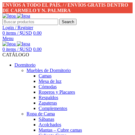
ENVÍOS A TODO EL PAÍS. / / ENVÍOS GRATIS DENTRO
DE CARMELO Y N. PALMIRA
Search
Login / Register
0
items
/
$USD
0.00
Menu
0
items
/
$USD
0.00
CATÁLOGO
Dormitorio
Muebles de Dormitorio
Camas
Mesa de luz
Cómodas
Roperos y Placares
Respaldos
Zapateras
Complementos
Ropa de Cama
Sábanas
Acolchados
Mantas – Cubre camas