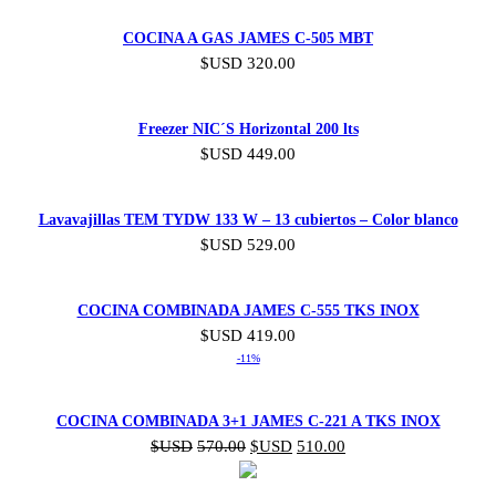
COCINA A GAS JAMES C-505 MBT
$USD
320.00
Freezer NIC´S Horizontal 200 lts
$USD
449.00
Lavavajillas TEM TYDW 133 W – 13 cubiertos – Color blanco
$USD
529.00
COCINA COMBINADA JAMES C-555 TKS INOX
$USD
419.00
-11%
COCINA COMBINADA 3+1 JAMES C-221 A TKS INOX
$USD
570.00
$USD
510.00