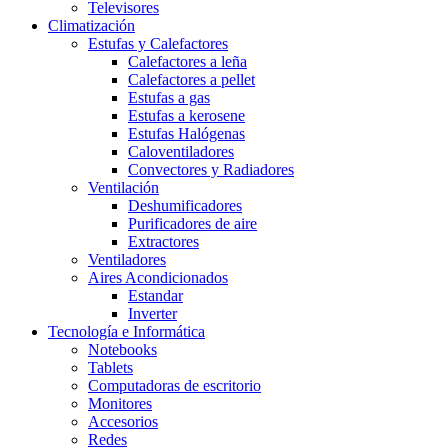
Televisores
Climatización
Estufas y Calefactores
Calefactores a leña
Calefactores a pellet
Estufas a gas
Estufas a kerosene
Estufas Halógenas
Caloventiladores
Convectores y Radiadores
Ventilación
Deshumificadores
Purificadores de aire
Extractores
Ventiladores
Aires Acondicionados
Estandar
Inverter
Tecnología e Informática
Notebooks
Tablets
Computadoras de escritorio
Monitores
Accesorios
Redes