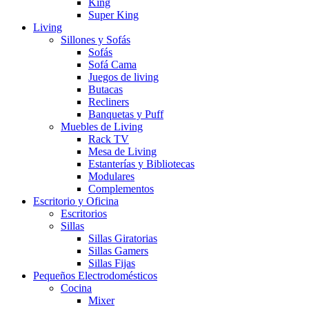
King
Super King
Living
Sillones y Sofás
Sofás
Sofá Cama
Juegos de living
Butacas
Recliners
Banquetas y Puff
Muebles de Living
Rack TV
Mesa de Living
Estanterías y Bibliotecas
Modulares
Complementos
Escritorio y Oficina
Escritorios
Sillas
Sillas Giratorias
Sillas Gamers
Sillas Fijas
Pequeños Electrodomésticos
Cocina
Mixer