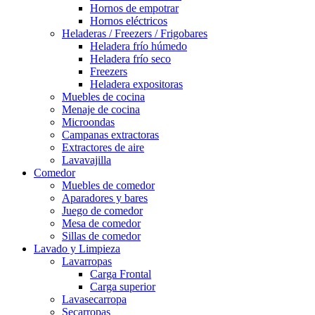
Hornos de empotrar
Hornos eléctricos
Heladeras / Freezers / Frigobares
Heladera frío húmedo
Heladera frío seco
Freezers
Heladera expositoras
Muebles de cocina
Menaje de cocina
Microondas
Campanas extractoras
Extractores de aire
Lavavajilla
Comedor
Muebles de comedor
Aparadores y bares
Juego de comedor
Mesa de comedor
Sillas de comedor
Lavado y Limpieza
Lavarropas
Carga Frontal
Carga superior
Lavasecarropa
Secarropas