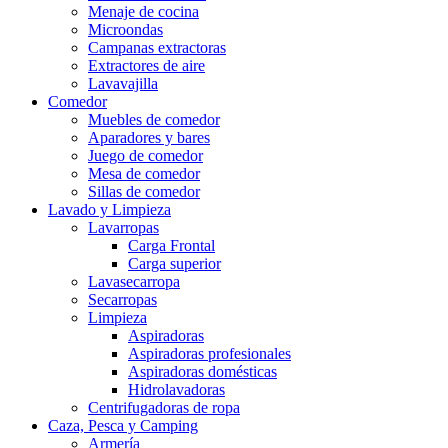
Menaje de cocina
Microondas
Campanas extractoras
Extractores de aire
Lavavajilla
Comedor
Muebles de comedor
Aparadores y bares
Juego de comedor
Mesa de comedor
Sillas de comedor
Lavado y Limpieza
Lavarropas
Carga Frontal
Carga superior
Lavasecarropa
Secarropas
Limpieza
Aspiradoras
Aspiradoras profesionales
Aspiradoras domésticas
Hidrolavadoras
Centrifugadoras de ropa
Caza, Pesca y Camping
Armería