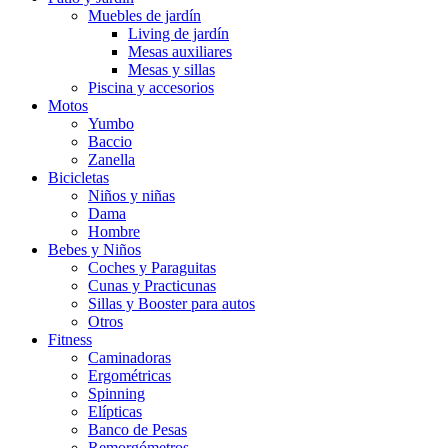
Muebles de jardín
Living de jardín
Mesas auxiliares
Mesas y sillas
Piscina y accesorios
Motos
Yumbo
Baccio
Zanella
Bicicletas
Niños y niñas
Dama
Hombre
Bebes y Niños
Coches y Paraguitas
Cunas y Practicunas
Sillas y Booster para autos
Otros
Fitness
Caminadoras
Ergométricas
Spinning
Elípticas
Banco de Pesas
Remorgómetros