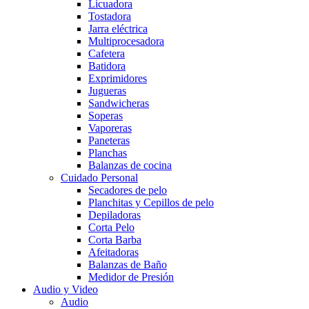
Licuadora
Tostadora
Jarra eléctrica
Multiprocesadora
Cafetera
Batidora
Exprimidores
Jugueras
Sandwicheras
Soperas
Vaporeras
Paneteras
Planchas
Balanzas de cocina
Cuidado Personal
Secadores de pelo
Planchitas y Cepillos de pelo
Depiladoras
Corta Pelo
Corta Barba
Afeitadoras
Balanzas de Baño
Medidor de Presión
Audio y Video
Audio