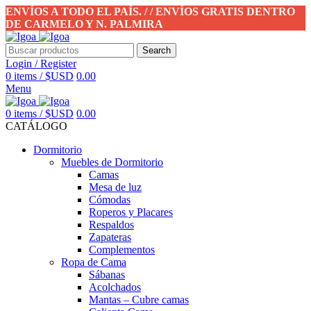
ENVÍOS A TODO EL PAÍS. / / ENVÍOS GRATIS DENTRO
DE CARMELO Y N. PALMIRA
Search
Login / Register
0
items
/
$USD
0.00
Menu
0
items
/
$USD
0.00
CATÁLOGO
Dormitorio
Muebles de Dormitorio
Camas
Mesa de luz
Cómodas
Roperos y Placares
Respaldos
Zapateras
Complementos
Ropa de Cama
Sábanas
Acolchados
Mantas – Cubre camas