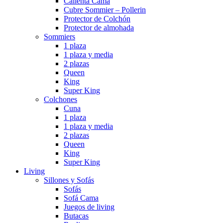
Calienta Cama
Cubre Sommier – Pollerin
Protector de Colchón
Protector de almohada
Sommiers
1 plaza
1 plaza y media
2 plazas
Queen
King
Super King
Colchones
Cuna
1 plaza
1 plaza y media
2 plazas
Queen
King
Super King
Living
Sillones y Sofás
Sofás
Sofá Cama
Juegos de living
Butacas