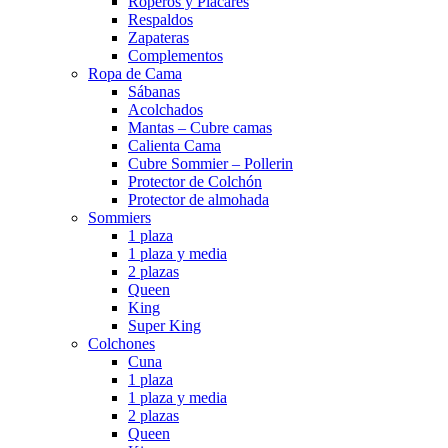
Roperos y Placares
Respaldos
Zapateras
Complementos
Ropa de Cama
Sábanas
Acolchados
Mantas – Cubre camas
Calienta Cama
Cubre Sommier – Pollerin
Protector de Colchón
Protector de almohada
Sommiers
1 plaza
1 plaza y media
2 plazas
Queen
King
Super King
Colchones
Cuna
1 plaza
1 plaza y media
2 plazas
Queen