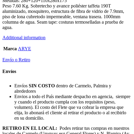
Medidas: 280+120+110x280x175
Peso 7.60 Kg. Sobretecho y avance poliéster taffeta 190T
aluminizado, mosquitero, estructura de fibra de vidrio de 7.9mm,
piso de lona cubretodo impermeable, ventana trasera. 1000mm
columna de agua. Seam tape: costuras termoselladas a prueba de
agua.
Additional information
Marca
ARYE
Envío o Retiro
Envíos
Envíos
SIN COSTO
dentro de Carmelo, Palmira y
alrededores
Envios a todo el País mediante despacho en agencia, siempre
y cuando el producto cumpla con los requisitos (peso,
volumen). El costo del Flete que va cobrar la empresa que
elija, lo abonará el cliente al retirar el producto o al recibirlo
en su domicilio.
RETIRO EN EL LOCAL:
Podes retirar tus compras en nuestros
locales de Carmelo (Uruguay esq General Flores) y N. Plamira (Av