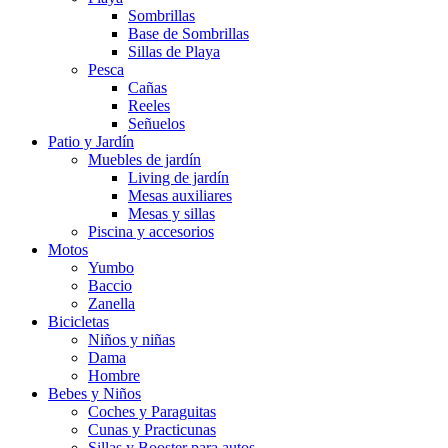
Sombrillas
Base de Sombrillas
Sillas de Playa
Pesca
Cañas
Reeles
Señuelos
Patio y Jardín
Muebles de jardín
Living de jardín
Mesas auxiliares
Mesas y sillas
Piscina y accesorios
Motos
Yumbo
Baccio
Zanella
Bicicletas
Niños y niñas
Dama
Hombre
Bebes y Niños
Coches y Paraguitas
Cunas y Practicunas
Sillas y Booster para autos