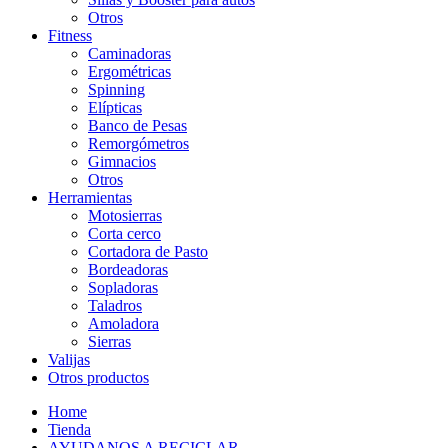
Otros
Fitness
Caminadoras
Ergométricas
Spinning
Elípticas
Banco de Pesas
Remorgómetros
Gimnacios
Otros
Herramientas
Motosierras
Corta cerco
Cortadora de Pasto
Bordeadoras
Sopladoras
Taladros
Amoladora
Sierras
Valijas
Otros productos
Home
Tienda
AYUDANOS A RECICLAR