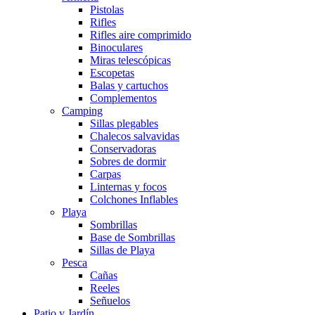
Pistolas
Rifles
Rifles aire comprimido
Binoculares
Miras telescópicas
Escopetas
Balas y cartuchos
Complementos
Camping
Sillas plegables
Chalecos salvavidas
Conservadoras
Sobres de dormir
Carpas
Linternas y focos
Colchones Inflables
Playa
Sombrillas
Base de Sombrillas
Sillas de Playa
Pesca
Cañas
Reeles
Señuelos
Patio y Jardín