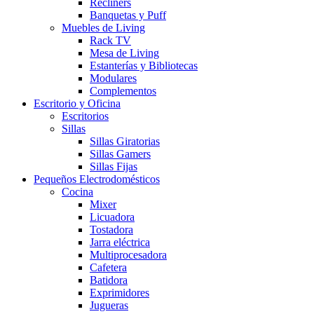
Recliners
Banquetas y Puff
Muebles de Living
Rack TV
Mesa de Living
Estanterías y Bibliotecas
Modulares
Complementos
Escritorio y Oficina
Escritorios
Sillas
Sillas Giratorias
Sillas Gamers
Sillas Fijas
Pequeños Electrodomésticos
Cocina
Mixer
Licuadora
Tostadora
Jarra eléctrica
Multiprocesadora
Cafetera
Batidora
Exprimidores
Jugueras