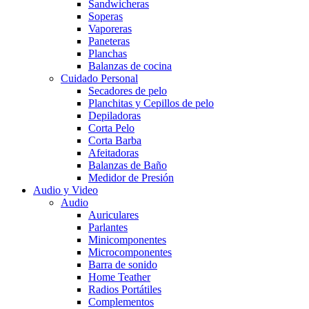
Sandwicheras
Soperas
Vaporeras
Paneteras
Planchas
Balanzas de cocina
Cuidado Personal
Secadores de pelo
Planchitas y Cepillos de pelo
Depiladoras
Corta Pelo
Corta Barba
Afeitadoras
Balanzas de Baño
Medidor de Presión
Audio y Video
Audio
Auriculares
Parlantes
Minicomponentes
Microcomponentes
Barra de sonido
Home Teather
Radios Portátiles
Complementos