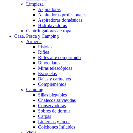
Limpieza
Aspiradoras
Aspiradoras profesionales
Aspiradoras domésticas
Hidrolavadoras
Centrifugadoras de ropa
Caza, Pesca y Camping
Armería
Pistolas
Rifles
Rifles aire comprimido
Binoculares
Miras telescópicas
Escopetas
Balas y cartuchos
Complementos
Camping
Sillas plegables
Chalecos salvavidas
Conservadoras
Sobres de dormir
Carpas
Linternas y focos
Colchones Inflables
Playa