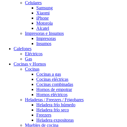
Celulares
Samsung
Xiaomi
iPhone
Motorola
Alcatel
Impresoras e Insumos
Impresoras
Insumos
Calefones
Eléctricos
Gas
Cocinas y Hornos
Cocinas
Cocinas a gas
Cocinas eléctricas
Cocinas combinadas
Hornos de empotrar
Hornos eléctricos
Heladeras / Freezers / Frigobares
Heladera frío húmedo
Heladera frío seco
Freezers
Heladera expositoras
Muebles de cocina