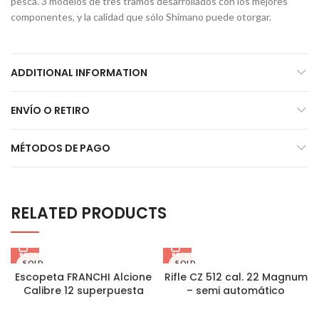
pesca. 3 modelos de tres tramos desarrollados con los mejores
componentes, y la calidad que sólo Shimano puede otorgar.
ADDITIONAL INFORMATION
ENVÍO O RETIRO
MÉTODOS DE PAGO
RELATED PRODUCTS
SOLD
SOLD
OUT
OUT
Escopeta FRANCHI Alcione
Rifle CZ 512 cal. 22 Magnum
Calibre 12 superpuesta
– semi automático