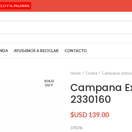
ELO Y N. PALMIRA
ENDA
AYUDANOS A RECICLAR
CONTACTO
Home
Cocina
Campanas extrac
SOLD
Campana Ex
OUT
2330160
$USD
139.00
37076