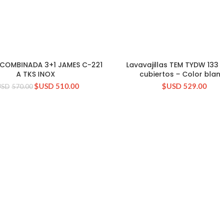
COMBINADA 3+1 JAMES C-221
Lavavajillas TEM TYDW 133
CONSULTAR STOCK
CONSULTAR STOCK
A TKS INOX
cubiertos – Color bla
$USD
510.00
$USD
529.00
USD
570.00