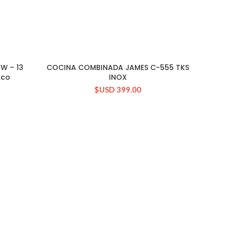
 W – 13
COCINA COMBINADA JAMES C-555 TKS
CONSULTAR STOCK
nco
INOX
$USD
399.00