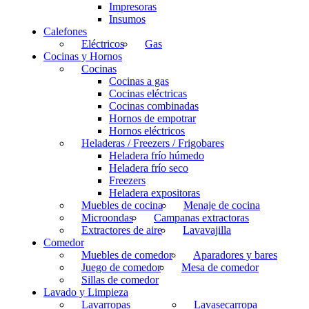
Impresoras
Insumos
Calefones
Eléctricos
Gas
Cocinas y Hornos
Cocinas
Cocinas a gas
Cocinas eléctricas
Cocinas combinadas
Hornos de empotrar
Hornos eléctricos
Heladeras / Freezers / Frigobares
Heladera frío húmedo
Heladera frío seco
Freezers
Heladera expositoras
Muebles de cocina
Menaje de cocina
Microondas
Campanas extractoras
Extractores de aire
Lavavajilla
Comedor
Muebles de comedor
Aparadores y bares
Juego de comedor
Mesa de comedor
Sillas de comedor
Lavado y Limpieza
Lavarropas
Lavasecarropa