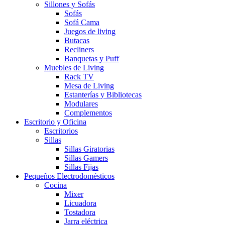
Sillones y Sofás
Sofás
Sofá Cama
Juegos de living
Butacas
Recliners
Banquetas y Puff
Muebles de Living
Rack TV
Mesa de Living
Estanterías y Bibliotecas
Modulares
Complementos
Escritorio y Oficina
Escritorios
Sillas
Sillas Giratorias
Sillas Gamers
Sillas Fijas
Pequeños Electrodomésticos
Cocina
Mixer
Licuadora
Tostadora
Jarra eléctrica