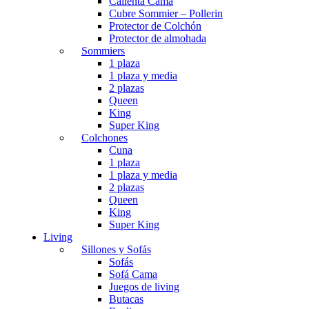
Calienta Cama
Cubre Sommier – Pollerin
Protector de Colchón
Protector de almohada
Sommiers
1 plaza
1 plaza y media
2 plazas
Queen
King
Super King
Colchones
Cuna
1 plaza
1 plaza y media
2 plazas
Queen
King
Super King
Living
Sillones y Sofás
Sofás
Sofá Cama
Juegos de living
Butacas