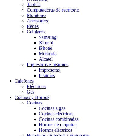
Tablets
Computadoras de escritorio
Monitores
Accesorios
Redes
Celulares
Samsung
Xiaomi
iPhone
Motorola
Alcatel
Impresoras e Insumos
Impresoras
Insumos
Calefones
Eléctricos
Gas
Cocinas y Hornos
Cocinas
Cocinas a gas
Cocinas eléctricas
Cocinas combinadas
Hornos de empotrar
Hornos eléctricos
Heladeras / Freezers / Frigobares