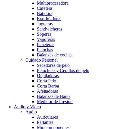
Multiprocesadora
Cafetera
Batidora
Exprimidores
Jugueras
Sandwicheras
Soperas
Vaporeras
Paneteras
Planchas
Balanzas de cocina
Cuidado Personal
Secadores de pelo
Planchitas y Cepillos de pelo
Depiladoras
Corta Pelo
Corta Barba
Afeitadoras
Balanzas de Baño
Medidor de Presión
Audio y Video
Audio
Auriculares
Parlantes
Minicomponentes