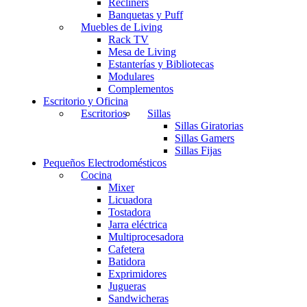
Recliners
Banquetas y Puff
Muebles de Living
Rack TV
Mesa de Living
Estanterías y Bibliotecas
Modulares
Complementos
Escritorio y Oficina
Escritorios
Sillas
Sillas Giratorias
Sillas Gamers
Sillas Fijas
Pequeños Electrodomésticos
Cocina
Mixer
Licuadora
Tostadora
Jarra eléctrica
Multiprocesadora
Cafetera
Batidora
Exprimidores
Jugueras
Sandwicheras