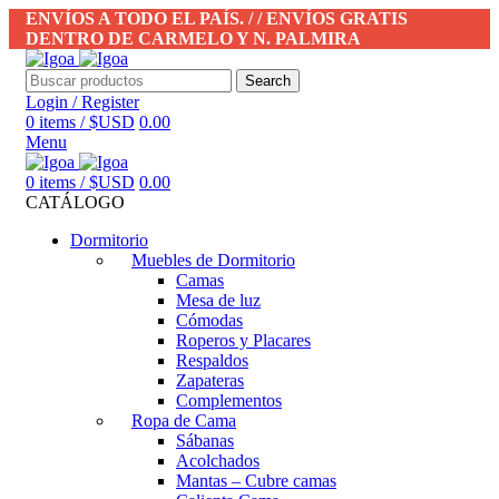
ENVÍOS A TODO EL PAÍS. / / ENVÍOS GRATIS
DENTRO DE CARMELO Y N. PALMIRA
Search
Login / Register
0
items
/
$USD
0.00
Menu
0
items
/
$USD
0.00
CATÁLOGO
Dormitorio
Muebles de Dormitorio
Camas
Mesa de luz
Cómodas
Roperos y Placares
Respaldos
Zapateras
Complementos
Ropa de Cama
Sábanas
Acolchados
Mantas – Cubre camas