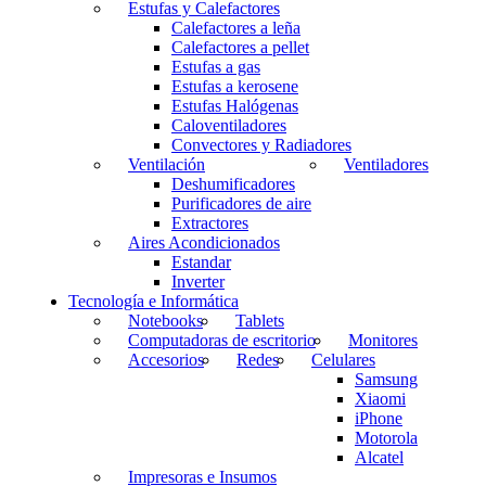
Estufas y Calefactores
Calefactores a leña
Calefactores a pellet
Estufas a gas
Estufas a kerosene
Estufas Halógenas
Caloventiladores
Convectores y Radiadores
Ventilación
Ventiladores
Deshumificadores
Purificadores de aire
Extractores
Aires Acondicionados
Estandar
Inverter
Tecnología e Informática
Notebooks
Tablets
Computadoras de escritorio
Monitores
Accesorios
Redes
Celulares
Samsung
Xiaomi
iPhone
Motorola
Alcatel
Impresoras e Insumos