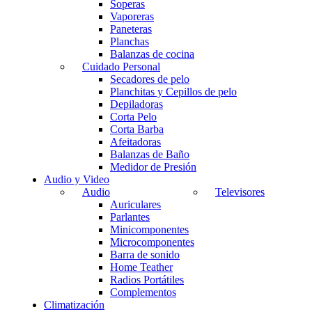
Soperas
Vaporeras
Paneteras
Planchas
Balanzas de cocina
Cuidado Personal
Secadores de pelo
Planchitas y Cepillos de pelo
Depiladoras
Corta Pelo
Corta Barba
Afeitadoras
Balanzas de Baño
Medidor de Presión
Audio y Video
Audio
Televisores
Auriculares
Parlantes
Minicomponentes
Microcomponentes
Barra de sonido
Home Teather
Radios Portátiles
Complementos
Climatización