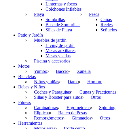
Linternas y focos
Colchones Inflables
Playa
Pesca
Sombrillas
Cañas
Base de Sombrillas
Reeles
Sillas de Playa
Señuelos
Patio y Jardín
Muebles de jardín
Living de jardín
Mesas auxiliares
Mesas y sillas
Piscina y accesorios
Motos
Yumbo
Baccio
Zanella
Bicicletas
Niños y niñas
Dama
Hombre
Bebes y Niños
Coches y Paraguitas
Cunas y Practicunas
Sillas y Booster para autos
Otros
Fitness
Caminadoras
Ergométricas
Spinning
Elípticas
Banco de Pesas
Remorgómetros
Gimnacios
Otros
Herramientas
Motosierras
Corta cerco