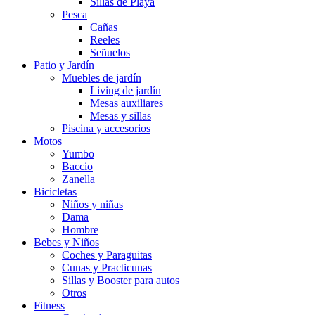
Sillas de Playa
Pesca
Cañas
Reeles
Señuelos
Patio y Jardín
Muebles de jardín
Living de jardín
Mesas auxiliares
Mesas y sillas
Piscina y accesorios
Motos
Yumbo
Baccio
Zanella
Bicicletas
Niños y niñas
Dama
Hombre
Bebes y Niños
Coches y Paraguitas
Cunas y Practicunas
Sillas y Booster para autos
Otros
Fitness