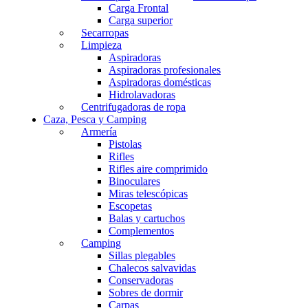
Carga Frontal
Carga superior
Secarropas
Limpieza
Aspiradoras
Aspiradoras profesionales
Aspiradoras domésticas
Hidrolavadoras
Centrifugadoras de ropa
Caza, Pesca y Camping
Armería
Pistolas
Rifles
Rifles aire comprimido
Binoculares
Miras telescópicas
Escopetas
Balas y cartuchos
Complementos
Camping
Sillas plegables
Chalecos salvavidas
Conservadoras
Sobres de dormir
Carpas