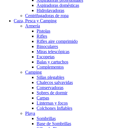
Aspiradoras profesionales
Aspiradoras domésticas
Hidrolavadoras
Centrifugadoras de ropa
Caza, Pesca y Camping
Armería
Pistolas
Rifles
Rifles aire comprimido
Binoculares
Miras telescópicas
Escopetas
Balas y cartuchos
Complementos
Camping
Sillas plegables
Chalecos salvavidas
Conservadoras
Sobres de dormir
Carpas
Linternas y focos
Colchones Inflables
Playa
Sombrillas
Base de Sombrillas