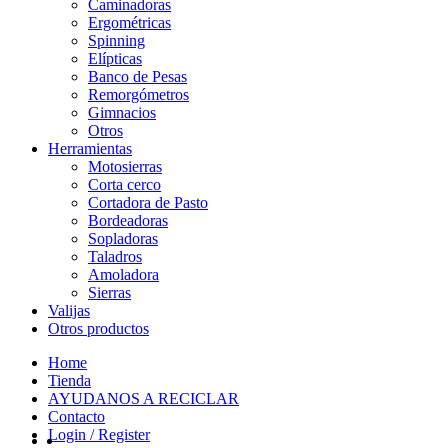
Caminadoras
Ergométricas
Spinning
Elípticas
Banco de Pesas
Remorgómetros
Gimnacios
Otros
Herramientas
Motosierras
Corta cerco
Cortadora de Pasto
Bordeadoras
Sopladoras
Taladros
Amoladora
Sierras
Valijas
Otros productos
Home
Tienda
AYUDANOS A RECICLAR
Contacto
Login / Register