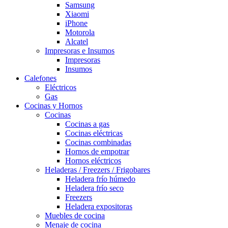
Samsung
Xiaomi
iPhone
Motorola
Alcatel
Impresoras e Insumos
Impresoras
Insumos
Calefones
Eléctricos
Gas
Cocinas y Hornos
Cocinas
Cocinas a gas
Cocinas eléctricas
Cocinas combinadas
Hornos de empotrar
Hornos eléctricos
Heladeras / Freezers / Frigobares
Heladera frío húmedo
Heladera frío seco
Freezers
Heladera expositoras
Muebles de cocina
Menaje de cocina