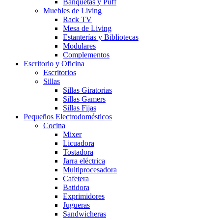
Banquetas y Puff
Muebles de Living
Rack TV
Mesa de Living
Estanterías y Bibliotecas
Modulares
Complementos
Escritorio y Oficina
Escritorios
Sillas
Sillas Giratorias
Sillas Gamers
Sillas Fijas
Pequeños Electrodomésticos
Cocina
Mixer
Licuadora
Tostadora
Jarra eléctrica
Multiprocesadora
Cafetera
Batidora
Exprimidores
Jugueras
Sandwicheras