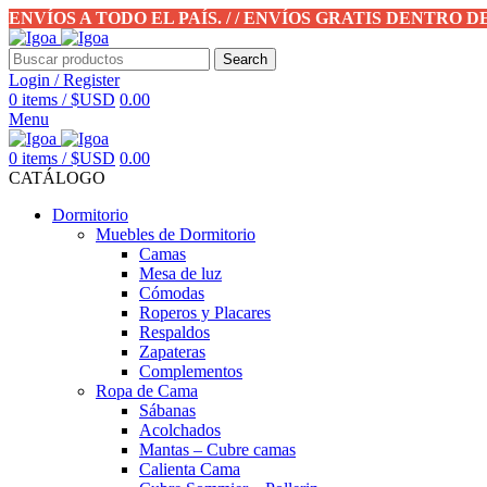
ENVÍOS A TODO EL PAÍS. / / ENVÍOS GRATIS DENTRO 
Search
Login / Register
0
items
/
$USD
0.00
Menu
0
items
/
$USD
0.00
CATÁLOGO
Dormitorio
Muebles de Dormitorio
Camas
Mesa de luz
Cómodas
Roperos y Placares
Respaldos
Zapateras
Complementos
Ropa de Cama
Sábanas
Acolchados
Mantas – Cubre camas
Calienta Cama