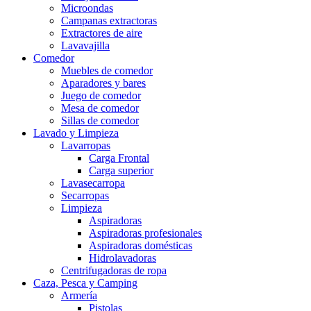
Microondas
Campanas extractoras
Extractores de aire
Lavavajilla
Comedor
Muebles de comedor
Aparadores y bares
Juego de comedor
Mesa de comedor
Sillas de comedor
Lavado y Limpieza
Lavarropas
Carga Frontal
Carga superior
Lavasecarropa
Secarropas
Limpieza
Aspiradoras
Aspiradoras profesionales
Aspiradoras domésticas
Hidrolavadoras
Centrifugadoras de ropa
Caza, Pesca y Camping
Armería
Pistolas