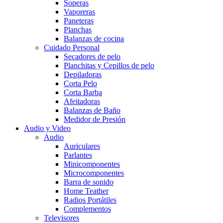
Soperas
Vaporeras
Paneteras
Planchas
Balanzas de cocina
Cuidado Personal
Secadores de pelo
Planchitas y Cepillos de pelo
Depiladoras
Corta Pelo
Corta Barba
Afeitadoras
Balanzas de Baño
Medidor de Presión
Audio y Video
Audio
Auriculares
Parlantes
Minicomponentes
Microcomponentes
Barra de sonido
Home Teather
Radios Portátiles
Complementos
Televisores