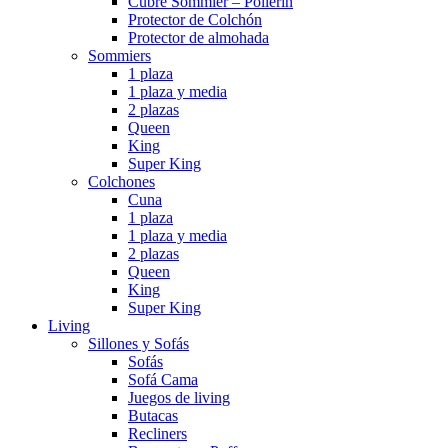
Cubre Sommier – Pollerin
Protector de Colchón
Protector de almohada
Sommiers
1 plaza
1 plaza y media
2 plazas
Queen
King
Super King
Colchones
Cuna
1 plaza
1 plaza y media
2 plazas
Queen
King
Super King
Living
Sillones y Sofás
Sofás
Sofá Cama
Juegos de living
Butacas
Recliners