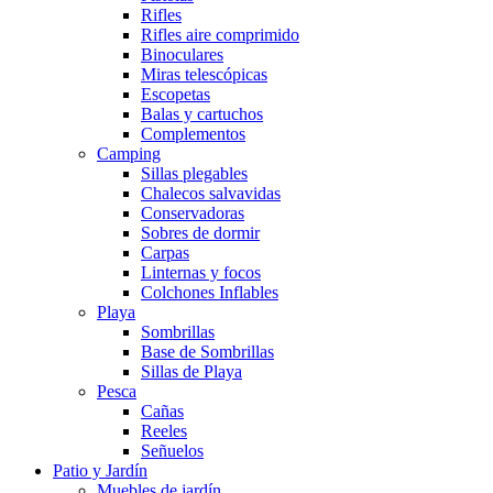
Rifles
Rifles aire comprimido
Binoculares
Miras telescópicas
Escopetas
Balas y cartuchos
Complementos
Camping
Sillas plegables
Chalecos salvavidas
Conservadoras
Sobres de dormir
Carpas
Linternas y focos
Colchones Inflables
Playa
Sombrillas
Base de Sombrillas
Sillas de Playa
Pesca
Cañas
Reeles
Señuelos
Patio y Jardín
Muebles de jardín