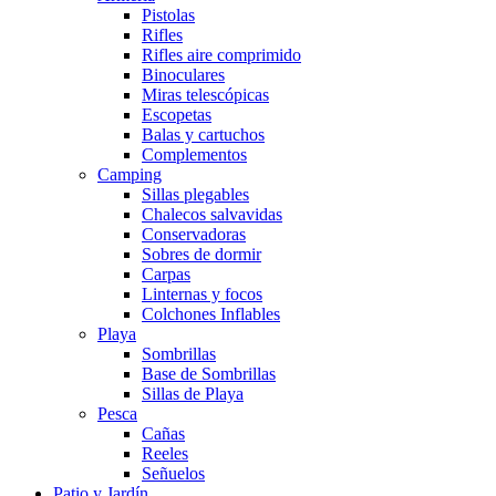
Pistolas
Rifles
Rifles aire comprimido
Binoculares
Miras telescópicas
Escopetas
Balas y cartuchos
Complementos
Camping
Sillas plegables
Chalecos salvavidas
Conservadoras
Sobres de dormir
Carpas
Linternas y focos
Colchones Inflables
Playa
Sombrillas
Base de Sombrillas
Sillas de Playa
Pesca
Cañas
Reeles
Señuelos
Patio y Jardín