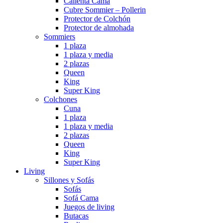
Calienta Cama
Cubre Sommier – Pollerin
Protector de Colchón
Protector de almohada
Sommiers
1 plaza
1 plaza y media
2 plazas
Queen
King
Super King
Colchones
Cuna
1 plaza
1 plaza y media
2 plazas
Queen
King
Super King
Living
Sillones y Sofás
Sofás
Sofá Cama
Juegos de living
Butacas