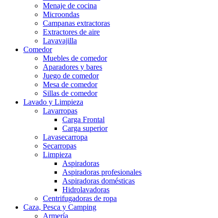
Menaje de cocina
Microondas
Campanas extractoras
Extractores de aire
Lavavajilla
Comedor
Muebles de comedor
Aparadores y bares
Juego de comedor
Mesa de comedor
Sillas de comedor
Lavado y Limpieza
Lavarropas
Carga Frontal
Carga superior
Lavasecarropa
Secarropas
Limpieza
Aspiradoras
Aspiradoras profesionales
Aspiradoras domésticas
Hidrolavadoras
Centrifugadoras de ropa
Caza, Pesca y Camping
Armería