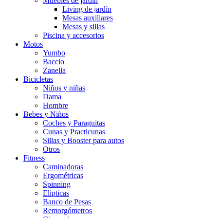
Muebles de jardín
Living de jardín
Mesas auxiliares
Mesas y sillas
Piscina y accesorios
Motos
Yumbo
Baccio
Zanella
Bicicletas
Niños y niñas
Dama
Hombre
Bebes y Niños
Coches y Paraguitas
Cunas y Practicunas
Sillas y Booster para autos
Otros
Fitness
Caminadoras
Ergométricas
Spinning
Elípticas
Banco de Pesas
Remorgómetros