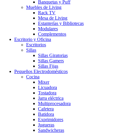
Banquetas y Puff
Muebles de Living
Rack TV
Mesa de Living
Estanterías y Bibliotecas
Modulares
Complementos
Escritorio y Oficina
Escritorios
Sillas
Sillas Giratorias
Sillas Gamers
Sillas Fijas
Pequeños Electrodomésticos
Cocina
Mixer
Licuadora
Tostadora
Jarra eléctrica
Multiprocesadora
Cafetera
Batidora
Exprimidores
Jugueras
Sandwicheras