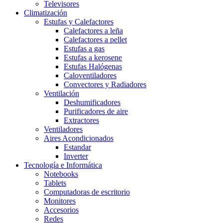
Televisores
Climatización
Estufas y Calefactores
Calefactores a leña
Calefactores a pellet
Estufas a gas
Estufas a kerosene
Estufas Halógenas
Caloventiladores
Convectores y Radiadores
Ventilación
Deshumificadores
Purificadores de aire
Extractores
Ventiladores
Aires Acondicionados
Estandar
Inverter
Tecnología e Informática
Notebooks
Tablets
Computadoras de escritorio
Monitores
Accesorios
Redes