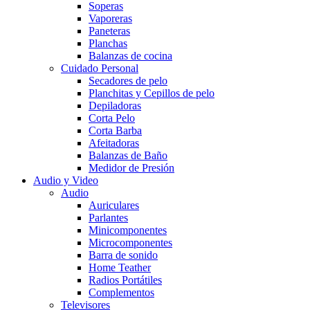
Soperas
Vaporeras
Paneteras
Planchas
Balanzas de cocina
Cuidado Personal
Secadores de pelo
Planchitas y Cepillos de pelo
Depiladoras
Corta Pelo
Corta Barba
Afeitadoras
Balanzas de Baño
Medidor de Presión
Audio y Video
Audio
Auriculares
Parlantes
Minicomponentes
Microcomponentes
Barra de sonido
Home Teather
Radios Portátiles
Complementos
Televisores