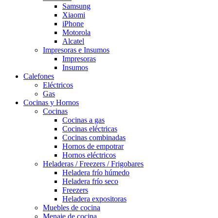
Samsung
Xiaomi
iPhone
Motorola
Alcatel
Impresoras e Insumos
Impresoras
Insumos
Calefones
Eléctricos
Gas
Cocinas y Hornos
Cocinas
Cocinas a gas
Cocinas eléctricas
Cocinas combinadas
Hornos de empotrar
Hornos eléctricos
Heladeras / Freezers / Frigobares
Heladera frío húmedo
Heladera frío seco
Freezers
Heladera expositoras
Muebles de cocina
Menaje de cocina