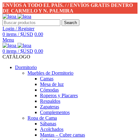
ENVÍOS A TODO EL PAÍS. / / ENVÍOS GRATIS DENTRO
DE CARMELO Y N. PALMIRA
Search
Login / Register
0
items
/
$USD
0.00
Menu
0
items
/
$USD
0.00
CATÁLOGO
Dormitorio
Muebles de Dormitorio
Camas
Mesa de luz
Cómodas
Roperos y Placares
Respaldos
Zapateras
Complementos
Ropa de Cama
Sábanas
Acolchados
Mantas – Cubre camas