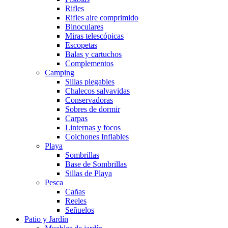
Rifles
Rifles aire comprimido
Binoculares
Miras telescópicas
Escopetas
Balas y cartuchos
Complementos
Camping
Sillas plegables
Chalecos salvavidas
Conservadoras
Sobres de dormir
Carpas
Linternas y focos
Colchones Inflables
Playa
Sombrillas
Base de Sombrillas
Sillas de Playa
Pesca
Cañas
Reeles
Señuelos
Patio y Jardín