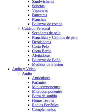
Sandwicheras
Soperas
Vaporeras
Paneteras
Planchas
Balanzas de cocina
Cuidado Personal
Secadores de pelo
Planchitas y Cepillos de pelo
Depiladoras
Corta Pelo
Corta Barba
Afeitadoras
Balanzas de Baño
Medidor de Presión
Audio y Video
Audio
Auriculares
Parlantes
Minicomponentes
Microcomponentes
Barra de sonido
Home Teather
Radios Portátiles
Complementos