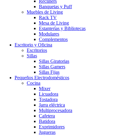
Recliners
Banquetas y Puff
Muebles de Living
Rack TV
Mesa de Living
Estanterías y Bibliotecas
Modulares
Complementos
Escritorio y Oficina
Escritorios
Sillas
Sillas Giratorias
Sillas Gamers
Sillas Fijas
Pequeños Electrodomésticos
Cocina
Mixer
Licuadora
Tostadora
Jarra eléctrica
Multiprocesadora
Cafetera
Batidora
Exprimidores
Jugueras