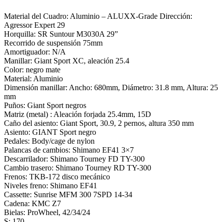
Material del Cuadro: Aluminio – ALUXX-Grade Dirección:
Agressor Expert 29
Horquilla: SR Suntour M3030A 29”
Recorrido de suspensión 75mm
Amortiguador: N/A
Manillar: Giant Sport XC, aleación 25.4
Color: negro mate
Material: Aluminio
Dimensión manillar: Ancho: 680mm, Diámetro: 31.8 mm, Altura: 25
mm
Puños: Giant Sport negros
Matriz (metal) : Aleación forjada 25.4mm, 15D
Caño del asiento: Giant Sport, 30.9, 2 pernos, altura 350 mm
Asiento: GIANT Sport negro
Pedales: Body/cage de nylon
Palancas de cambios: Shimano EF41 3×7
Descarrilador: Shimano Tourney FD TY-300
Cambio trasero: Shimano Tourney RD TY-300
Frenos: TKB-172 disco mecánico
Niveles freno: Shimano EF41
Cassette: Sunrise MFM 300 7SPD 14-34
Cadena: KMC Z7
Bielas: ProWheel, 42/34/24
S: 170