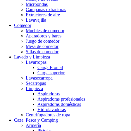
Microondas
Campanas extractoras
Extractores de aire
Lavavajilla
Comedor
Muebles de comedor
Aparadores y bares
Juego de comedor
Mesa de comedor
Sillas de comedor
Lavado y Limpieza
Lavarropas
Carga Frontal
Carga superior
Lavasecarropa
Secarropas
Limpieza
Aspiradoras
Aspiradoras profesionales
Aspiradoras domésticas
Hidrolavadoras
Centrifugadoras de ropa
Caza, Pesca y Camping
Armería
Pistolas