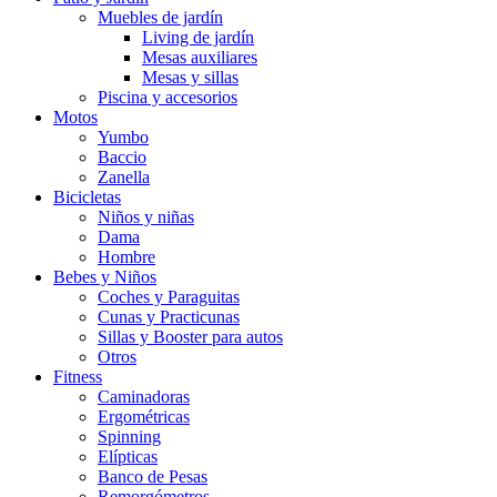
Muebles de jardín
Living de jardín
Mesas auxiliares
Mesas y sillas
Piscina y accesorios
Motos
Yumbo
Baccio
Zanella
Bicicletas
Niños y niñas
Dama
Hombre
Bebes y Niños
Coches y Paraguitas
Cunas y Practicunas
Sillas y Booster para autos
Otros
Fitness
Caminadoras
Ergométricas
Spinning
Elípticas
Banco de Pesas
Remorgómetros