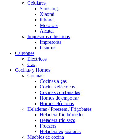
Celulares
Samsung
Xiaomi
iPhone
Motorola
Alcatel
Impresoras e Insumos
Impresoras
Insumos
Calefones
Eléctricos
Gas
Cocinas y Hornos
Cocinas
Cocinas a gas
Cocinas eléctricas
Cocinas combinadas
Hornos de empotrar
Hornos eléctricos
Heladeras / Freezers / Frigobares
Heladera frío húmedo
Heladera frío seco
Freezers
Heladera expositoras
Muebles de cocina