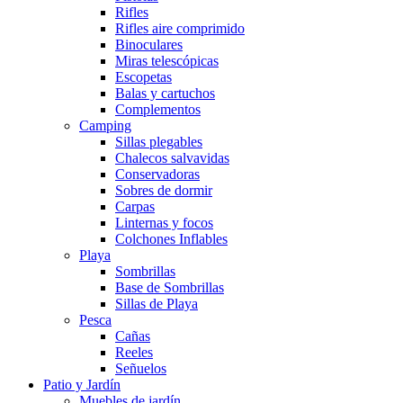
Rifles
Rifles aire comprimido
Binoculares
Miras telescópicas
Escopetas
Balas y cartuchos
Complementos
Camping
Sillas plegables
Chalecos salvavidas
Conservadoras
Sobres de dormir
Carpas
Linternas y focos
Colchones Inflables
Playa
Sombrillas
Base de Sombrillas
Sillas de Playa
Pesca
Cañas
Reeles
Señuelos
Patio y Jardín
Muebles de jardín