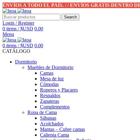
ENVÍOS A TODO EL PAÍS. / / ENVÍOS GRATIS DENTRO 
Search
Login / Register
0
items
/
$USD
0.00
Menu
0
items
/
$USD
0.00
CATÁLOGO
Dormitorio
Muebles de Dormitorio
Camas
Mesa de luz
Cómodas
Roperos y Placares
Respaldos
Zapateras
Complementos
Ropa de Cama
Sábanas
Acolchados
Mantas – Cubre camas
Calienta Cama