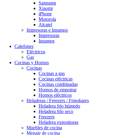
Samsung
Xiaomi
iPhone
Motorola
Alcatel
Impresoras e Insumos
Impresoras
Insumos
Calefones
Eléctricos
Gas
Cocinas y Hornos
Cocinas
Cocinas a gas
Cocinas eléctricas
Cocinas combinadas
Hornos de empotrar
Hornos eléctricos
Heladeras / Freezers / Frigobares
Heladera frío húmedo
Heladera frío seco
Freezers
Heladera expositoras
Muebles de cocina
Menaje de cocina