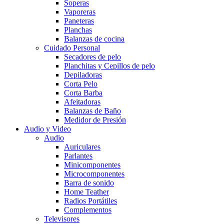
Soperas
Vaporeras
Paneteras
Planchas
Balanzas de cocina
Cuidado Personal
Secadores de pelo
Planchitas y Cepillos de pelo
Depiladoras
Corta Pelo
Corta Barba
Afeitadoras
Balanzas de Baño
Medidor de Presión
Audio y Video
Audio
Auriculares
Parlantes
Minicomponentes
Microcomponentes
Barra de sonido
Home Teather
Radios Portátiles
Complementos
Televisores