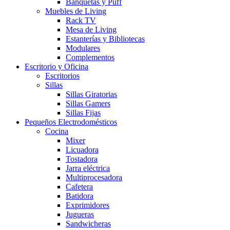
Banquetas y Puff
Muebles de Living
Rack TV
Mesa de Living
Estanterías y Bibliotecas
Modulares
Complementos
Escritorio y Oficina
Escritorios
Sillas
Sillas Giratorias
Sillas Gamers
Sillas Fijas
Pequeños Electrodomésticos
Cocina
Mixer
Licuadora
Tostadora
Jarra eléctrica
Multiprocesadora
Cafetera
Batidora
Exprimidores
Jugueras
Sandwicheras