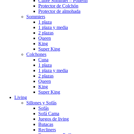
Cubre Sommier – Pollerin
Protector de Colchón
Protector de almohada
Sommiers
1 plaza
1 plaza y media
2 plazas
Queen
King
Super King
Colchones
Cuna
1 plaza
1 plaza y media
2 plazas
Queen
King
Super King
Living
Sillones y Sofás
Sofás
Sofá Cama
Juegos de living
Butacas
Recliners