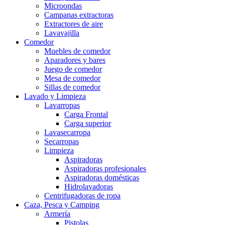
Microondas
Campanas extractoras
Extractores de aire
Lavavajilla
Comedor
Muebles de comedor
Aparadores y bares
Juego de comedor
Mesa de comedor
Sillas de comedor
Lavado y Limpieza
Lavarropas
Carga Frontal
Carga superior
Lavasecarropa
Secarropas
Limpieza
Aspiradoras
Aspiradoras profesionales
Aspiradoras domésticas
Hidrolavadoras
Centrifugadoras de ropa
Caza, Pesca y Camping
Armería
Pistolas