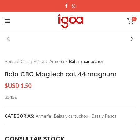
0
Home
Caza y Pesca
Armería
Balas y cartuchos
Bala CBC Magtech cal. 44 magnum
$USD
1.50
35456
CATEGORÍAS:
Armería
,
Balas y cartuchos
,
Caza y Pesca
CONSULTAR STOCK