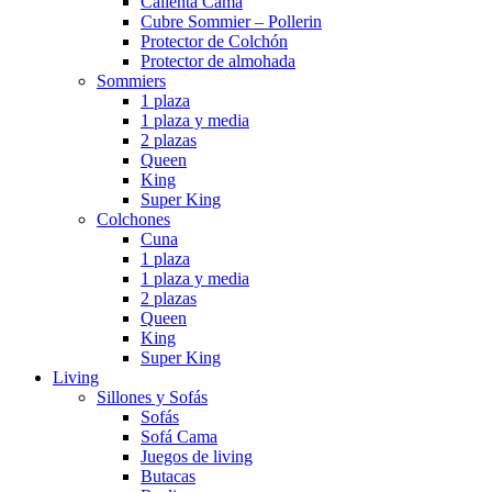
Calienta Cama
Cubre Sommier – Pollerin
Protector de Colchón
Protector de almohada
Sommiers
1 plaza
1 plaza y media
2 plazas
Queen
King
Super King
Colchones
Cuna
1 plaza
1 plaza y media
2 plazas
Queen
King
Super King
Living
Sillones y Sofás
Sofás
Sofá Cama
Juegos de living
Butacas