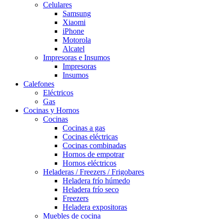
Celulares
Samsung
Xiaomi
iPhone
Motorola
Alcatel
Impresoras e Insumos
Impresoras
Insumos
Calefones
Eléctricos
Gas
Cocinas y Hornos
Cocinas
Cocinas a gas
Cocinas eléctricas
Cocinas combinadas
Hornos de empotrar
Hornos eléctricos
Heladeras / Freezers / Frigobares
Heladera frío húmedo
Heladera frío seco
Freezers
Heladera expositoras
Muebles de cocina