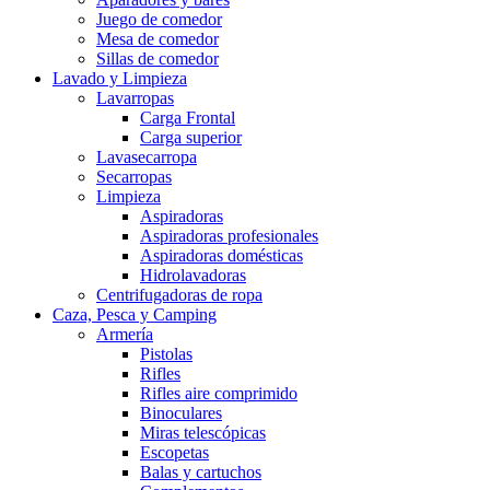
Juego de comedor
Mesa de comedor
Sillas de comedor
Lavado y Limpieza
Lavarropas
Carga Frontal
Carga superior
Lavasecarropa
Secarropas
Limpieza
Aspiradoras
Aspiradoras profesionales
Aspiradoras domésticas
Hidrolavadoras
Centrifugadoras de ropa
Caza, Pesca y Camping
Armería
Pistolas
Rifles
Rifles aire comprimido
Binoculares
Miras telescópicas
Escopetas
Balas y cartuchos