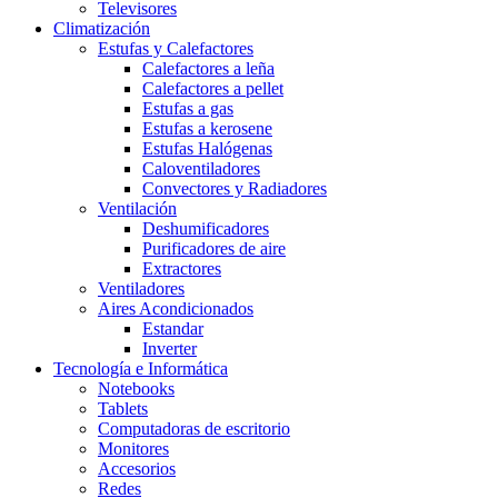
Televisores
Climatización
Estufas y Calefactores
Calefactores a leña
Calefactores a pellet
Estufas a gas
Estufas a kerosene
Estufas Halógenas
Caloventiladores
Convectores y Radiadores
Ventilación
Deshumificadores
Purificadores de aire
Extractores
Ventiladores
Aires Acondicionados
Estandar
Inverter
Tecnología e Informática
Notebooks
Tablets
Computadoras de escritorio
Monitores
Accesorios
Redes