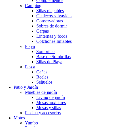
Complementos
Camping
Sillas plegables
Chalecos salvavidas
Conservadoras
Sobres de dormir
Carpas
Linternas y focos
Colchones Inflables
Playa
Sombrillas
Base de Sombrillas
Sillas de Playa
Pesca
Cañas
Reeles
Señuelos
Patio y Jardín
Muebles de jardín
Living de jardín
Mesas auxiliares
Mesas y sillas
Piscina y accesorios
Motos
Yumbo