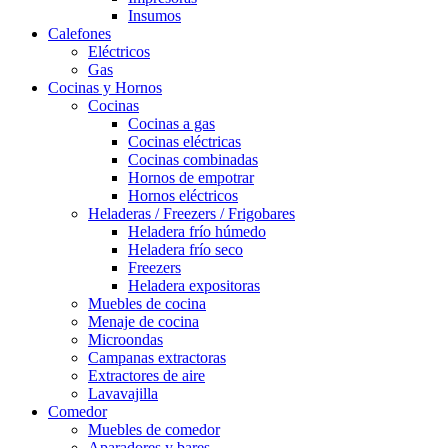
Insumos
Calefones
Eléctricos
Gas
Cocinas y Hornos
Cocinas
Cocinas a gas
Cocinas eléctricas
Cocinas combinadas
Hornos de empotrar
Hornos eléctricos
Heladeras / Freezers / Frigobares
Heladera frío húmedo
Heladera frío seco
Freezers
Heladera expositoras
Muebles de cocina
Menaje de cocina
Microondas
Campanas extractoras
Extractores de aire
Lavavajilla
Comedor
Muebles de comedor
Aparadores y bares