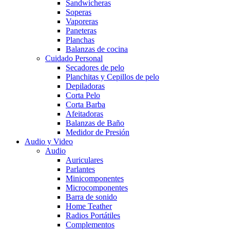
Sandwicheras
Soperas
Vaporeras
Paneteras
Planchas
Balanzas de cocina
Cuidado Personal
Secadores de pelo
Planchitas y Cepillos de pelo
Depiladoras
Corta Pelo
Corta Barba
Afeitadoras
Balanzas de Baño
Medidor de Presión
Audio y Video
Audio
Auriculares
Parlantes
Minicomponentes
Microcomponentes
Barra de sonido
Home Teather
Radios Portátiles
Complementos