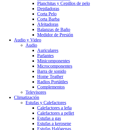
Planchitas y Cepillos de pelo
Depiladoras
Corta Pelo
Corta Barba
Afeitadoras
Balanzas de Baño
Medidor de Presión
Audio y Video
Audio
Auriculares
Parlantes
Minicomponentes
Microcomponentes
Barra de sonido
Home Teather
Radios Portátiles
Complementos
Televisores
Climatización
Estufas y Calefactores
Calefactores a leña
Calefactores a pellet
Estufas a gas
Estufas a kerosene
Estufas Halógenas