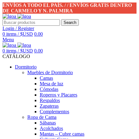
ENVÍOS A TODO EL PAÍS. / / ENVÍOS GRATIS DENTRO
DE CARMELO Y N. PALMIRA
Search
Login / Register
0
items
/
$USD
0.00
Menu
0
items
/
$USD
0.00
CATÁLOGO
Dormitorio
Muebles de Dormitorio
Camas
Mesa de luz
Cómodas
Roperos y Placares
Respaldos
Zapateras
Complementos
Ropa de Cama
Sábanas
Acolchados
Mantas – Cubre camas