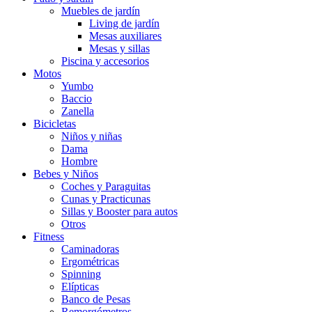
Muebles de jardín
Living de jardín
Mesas auxiliares
Mesas y sillas
Piscina y accesorios
Motos
Yumbo
Baccio
Zanella
Bicicletas
Niños y niñas
Dama
Hombre
Bebes y Niños
Coches y Paraguitas
Cunas y Practicunas
Sillas y Booster para autos
Otros
Fitness
Caminadoras
Ergométricas
Spinning
Elípticas
Banco de Pesas
Remorgómetros