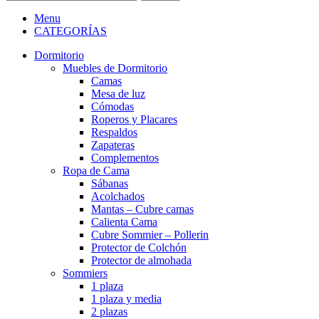
Menu
CATEGORÍAS
Dormitorio
Muebles de Dormitorio
Camas
Mesa de luz
Cómodas
Roperos y Placares
Respaldos
Zapateras
Complementos
Ropa de Cama
Sábanas
Acolchados
Mantas – Cubre camas
Calienta Cama
Cubre Sommier – Pollerin
Protector de Colchón
Protector de almohada
Sommiers
1 plaza
1 plaza y media
2 plazas