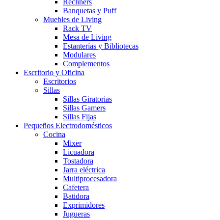
Recliners
Banquetas y Puff
Muebles de Living
Rack TV
Mesa de Living
Estanterías y Bibliotecas
Modulares
Complementos
Escritorio y Oficina
Escritorios
Sillas
Sillas Giratorias
Sillas Gamers
Sillas Fijas
Pequeños Electrodomésticos
Cocina
Mixer
Licuadora
Tostadora
Jarra eléctrica
Multiprocesadora
Cafetera
Batidora
Exprimidores
Jugueras