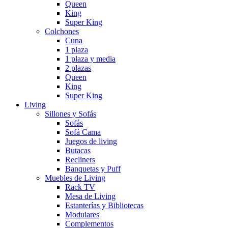
Queen
King
Super King
Colchones
Cuna
1 plaza
1 plaza y media
2 plazas
Queen
King
Super King
Living
Sillones y Sofás
Sofás
Sofá Cama
Juegos de living
Butacas
Recliners
Banquetas y Puff
Muebles de Living
Rack TV
Mesa de Living
Estanterías y Bibliotecas
Modulares
Complementos