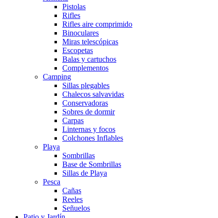
Pistolas
Rifles
Rifles aire comprimido
Binoculares
Miras telescópicas
Escopetas
Balas y cartuchos
Complementos
Camping
Sillas plegables
Chalecos salvavidas
Conservadoras
Sobres de dormir
Carpas
Linternas y focos
Colchones Inflables
Playa
Sombrillas
Base de Sombrillas
Sillas de Playa
Pesca
Cañas
Reeles
Señuelos
Patio y Jardín