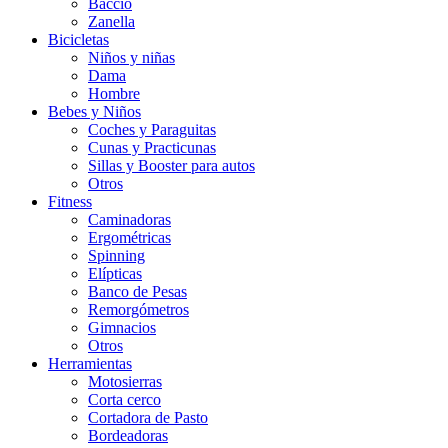
Baccio
Zanella
Bicicletas
Niños y niñas
Dama
Hombre
Bebes y Niños
Coches y Paraguitas
Cunas y Practicunas
Sillas y Booster para autos
Otros
Fitness
Caminadoras
Ergométricas
Spinning
Elípticas
Banco de Pesas
Remorgómetros
Gimnacios
Otros
Herramientas
Motosierras
Corta cerco
Cortadora de Pasto
Bordeadoras