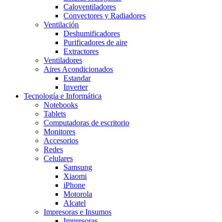
Caloventiladores
Convectores y Radiadores
Ventilación
Deshumificadores
Purificadores de aire
Extractores
Ventiladores
Aires Acondicionados
Estandar
Inverter
Tecnología e Informática
Notebooks
Tablets
Computadoras de escritorio
Monitores
Accesorios
Redes
Celulares
Samsung
Xiaomi
iPhone
Motorola
Alcatel
Impresoras e Insumos
Impresoras