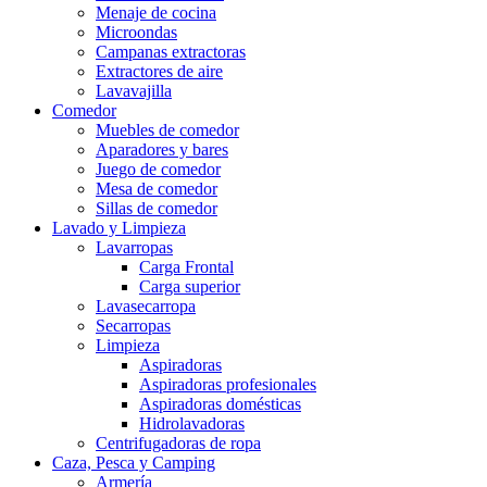
Menaje de cocina
Microondas
Campanas extractoras
Extractores de aire
Lavavajilla
Comedor
Muebles de comedor
Aparadores y bares
Juego de comedor
Mesa de comedor
Sillas de comedor
Lavado y Limpieza
Lavarropas
Carga Frontal
Carga superior
Lavasecarropa
Secarropas
Limpieza
Aspiradoras
Aspiradoras profesionales
Aspiradoras domésticas
Hidrolavadoras
Centrifugadoras de ropa
Caza, Pesca y Camping
Armería