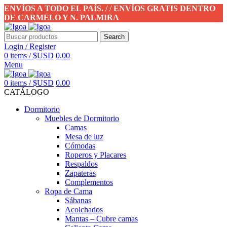
ENVÍOS A TODO EL PAÍS. / / ENVÍOS GRATIS DENTRO
DE CARMELO Y N. PALMIRA
Search
Login / Register
0
items
/
$USD
0.00
Menu
0
items
/
$USD
0.00
CATÁLOGO
Dormitorio
Muebles de Dormitorio
Camas
Mesa de luz
Cómodas
Roperos y Placares
Respaldos
Zapateras
Complementos
Ropa de Cama
Sábanas
Acolchados
Mantas – Cubre camas