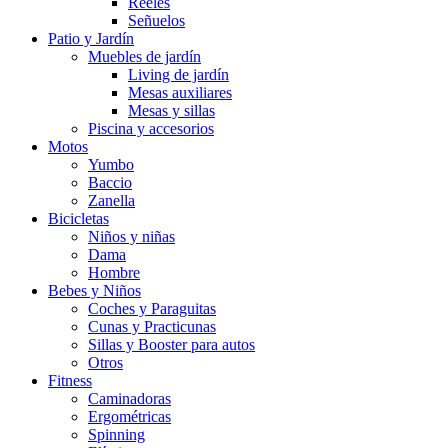
Reeles
Señuelos
Patio y Jardín
Muebles de jardín
Living de jardín
Mesas auxiliares
Mesas y sillas
Piscina y accesorios
Motos
Yumbo
Baccio
Zanella
Bicicletas
Niños y niñas
Dama
Hombre
Bebes y Niños
Coches y Paraguitas
Cunas y Practicunas
Sillas y Booster para autos
Otros
Fitness
Caminadoras
Ergométricas
Spinning