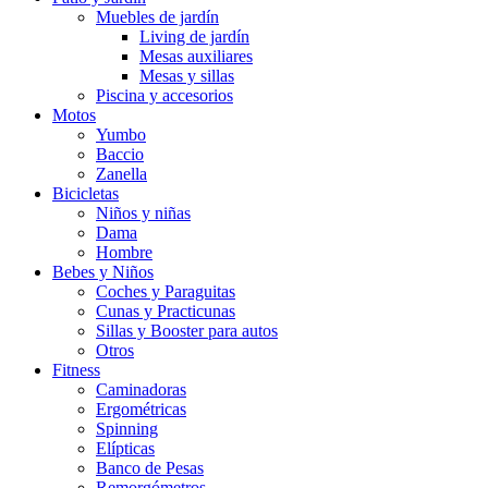
Muebles de jardín
Living de jardín
Mesas auxiliares
Mesas y sillas
Piscina y accesorios
Motos
Yumbo
Baccio
Zanella
Bicicletas
Niños y niñas
Dama
Hombre
Bebes y Niños
Coches y Paraguitas
Cunas y Practicunas
Sillas y Booster para autos
Otros
Fitness
Caminadoras
Ergométricas
Spinning
Elípticas
Banco de Pesas
Remorgómetros