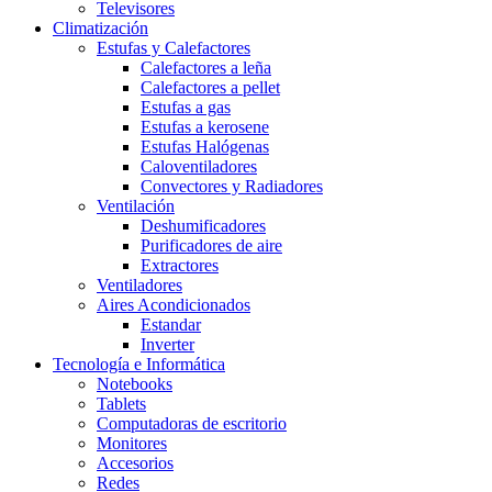
Televisores
Climatización
Estufas y Calefactores
Calefactores a leña
Calefactores a pellet
Estufas a gas
Estufas a kerosene
Estufas Halógenas
Caloventiladores
Convectores y Radiadores
Ventilación
Deshumificadores
Purificadores de aire
Extractores
Ventiladores
Aires Acondicionados
Estandar
Inverter
Tecnología e Informática
Notebooks
Tablets
Computadoras de escritorio
Monitores
Accesorios
Redes