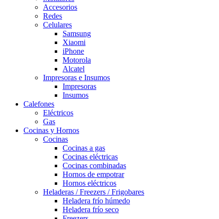
Accesorios
Redes
Celulares
Samsung
Xiaomi
iPhone
Motorola
Alcatel
Impresoras e Insumos
Impresoras
Insumos
Calefones
Eléctricos
Gas
Cocinas y Hornos
Cocinas
Cocinas a gas
Cocinas eléctricas
Cocinas combinadas
Hornos de empotrar
Hornos eléctricos
Heladeras / Freezers / Frigobares
Heladera frío húmedo
Heladera frío seco
Freezers