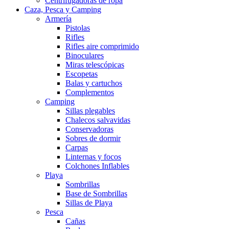
Centrifugadoras de ropa
Caza, Pesca y Camping
Armería
Pistolas
Rifles
Rifles aire comprimido
Binoculares
Miras telescópicas
Escopetas
Balas y cartuchos
Complementos
Camping
Sillas plegables
Chalecos salvavidas
Conservadoras
Sobres de dormir
Carpas
Linternas y focos
Colchones Inflables
Playa
Sombrillas
Base de Sombrillas
Sillas de Playa
Pesca
Cañas