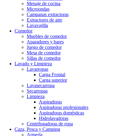
Menaje de cocina
Microondas
Campanas extractoras
Extractores de aire
Lavavajilla
Comedor
Muebles de comedor
Aparadores y bares
Juego de comedor
Mesa de comedor
Sillas de comedor
Lavado y Limpieza
Lavarropas
Carga Frontal
Carga superior
Lavasecarropa
Secarropas
Limpieza
Aspiradoras
Aspiradoras profesionales
Aspiradoras domésticas
Hidrolavadoras
Centrifugadoras de ropa
Caza, Pesca y Camping
Armería