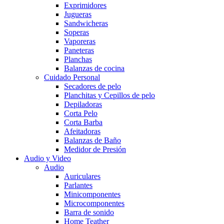
Exprimidores
Jugueras
Sandwicheras
Soperas
Vaporeras
Paneteras
Planchas
Balanzas de cocina
Cuidado Personal
Secadores de pelo
Planchitas y Cepillos de pelo
Depiladoras
Corta Pelo
Corta Barba
Afeitadoras
Balanzas de Baño
Medidor de Presión
Audio y Video
Audio
Auriculares
Parlantes
Minicomponentes
Microcomponentes
Barra de sonido
Home Teather