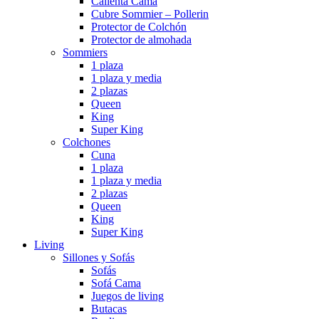
Calienta Cama
Cubre Sommier – Pollerin
Protector de Colchón
Protector de almohada
Sommiers
1 plaza
1 plaza y media
2 plazas
Queen
King
Super King
Colchones
Cuna
1 plaza
1 plaza y media
2 plazas
Queen
King
Super King
Living
Sillones y Sofás
Sofás
Sofá Cama
Juegos de living
Butacas