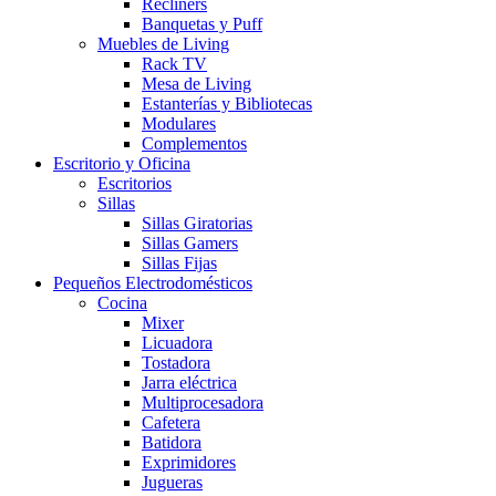
Recliners
Banquetas y Puff
Muebles de Living
Rack TV
Mesa de Living
Estanterías y Bibliotecas
Modulares
Complementos
Escritorio y Oficina
Escritorios
Sillas
Sillas Giratorias
Sillas Gamers
Sillas Fijas
Pequeños Electrodomésticos
Cocina
Mixer
Licuadora
Tostadora
Jarra eléctrica
Multiprocesadora
Cafetera
Batidora
Exprimidores
Jugueras