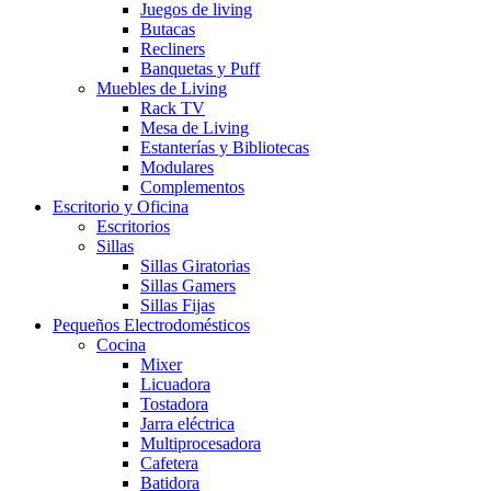
Juegos de living
Butacas
Recliners
Banquetas y Puff
Muebles de Living
Rack TV
Mesa de Living
Estanterías y Bibliotecas
Modulares
Complementos
Escritorio y Oficina
Escritorios
Sillas
Sillas Giratorias
Sillas Gamers
Sillas Fijas
Pequeños Electrodomésticos
Cocina
Mixer
Licuadora
Tostadora
Jarra eléctrica
Multiprocesadora
Cafetera
Batidora