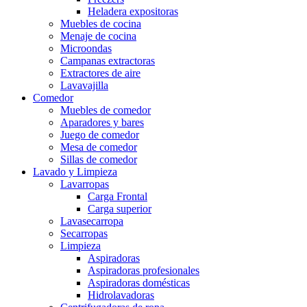
Heladera expositoras
Muebles de cocina
Menaje de cocina
Microondas
Campanas extractoras
Extractores de aire
Lavavajilla
Comedor
Muebles de comedor
Aparadores y bares
Juego de comedor
Mesa de comedor
Sillas de comedor
Lavado y Limpieza
Lavarropas
Carga Frontal
Carga superior
Lavasecarropa
Secarropas
Limpieza
Aspiradoras
Aspiradoras profesionales
Aspiradoras domésticas
Hidrolavadoras