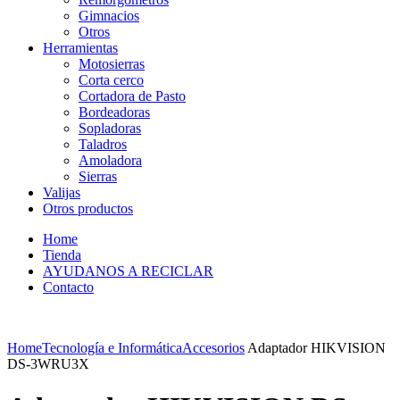
Gimnacios
Otros
Herramientas
Motosierras
Corta cerco
Cortadora de Pasto
Bordeadoras
Sopladoras
Taladros
Amoladora
Sierras
Valijas
Otros productos
Home
Tienda
AYUDANOS A RECICLAR
Contacto
Home
Tecnología e Informática
Accesorios
Adaptador HIKVISION
DS-3WRU3X