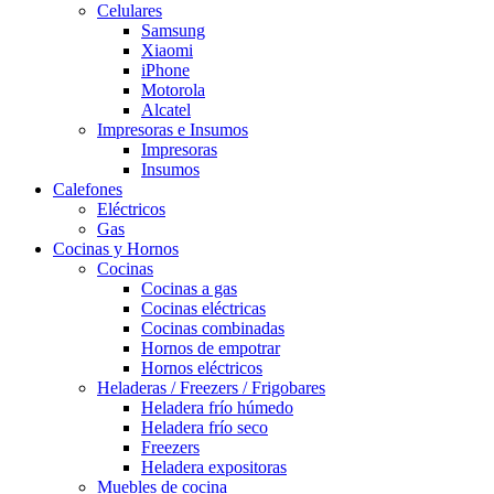
Celulares
Samsung
Xiaomi
iPhone
Motorola
Alcatel
Impresoras e Insumos
Impresoras
Insumos
Calefones
Eléctricos
Gas
Cocinas y Hornos
Cocinas
Cocinas a gas
Cocinas eléctricas
Cocinas combinadas
Hornos de empotrar
Hornos eléctricos
Heladeras / Freezers / Frigobares
Heladera frío húmedo
Heladera frío seco
Freezers
Heladera expositoras
Muebles de cocina