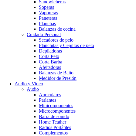
Sandwicheras
Soperas
Vaporeras
Paneteras
Planchas
Balanzas de cocina
Cuidado Personal
Secadores de pelo
Planchitas y Cepillos de pelo
Depiladoras
Corta Pelo
Corta Barba
Afeitadoras
Balanzas de Baño
Medidor de Presión
Audio y Video
Audio
Auriculares
Parlantes
Minicomponentes
Microcomponentes
Barra de sonido
Home Teather
Radios Portátiles
Complementos