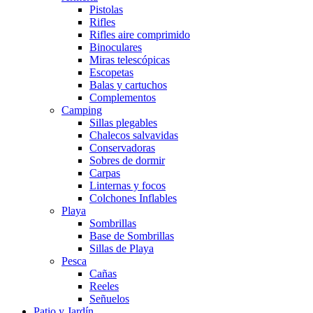
Pistolas
Rifles
Rifles aire comprimido
Binoculares
Miras telescópicas
Escopetas
Balas y cartuchos
Complementos
Camping
Sillas plegables
Chalecos salvavidas
Conservadoras
Sobres de dormir
Carpas
Linternas y focos
Colchones Inflables
Playa
Sombrillas
Base de Sombrillas
Sillas de Playa
Pesca
Cañas
Reeles
Señuelos
Patio y Jardín