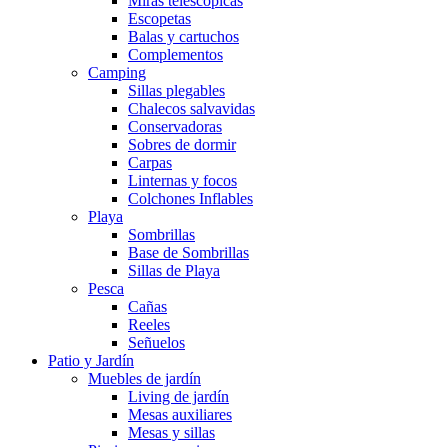
Miras telescópicas
Escopetas
Balas y cartuchos
Complementos
Camping
Sillas plegables
Chalecos salvavidas
Conservadoras
Sobres de dormir
Carpas
Linternas y focos
Colchones Inflables
Playa
Sombrillas
Base de Sombrillas
Sillas de Playa
Pesca
Cañas
Reeles
Señuelos
Patio y Jardín
Muebles de jardín
Living de jardín
Mesas auxiliares
Mesas y sillas