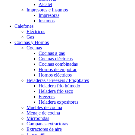
Alcatel
Impresoras e Insumos
Impresoras
Insumos
Calefones
Eléctricos
Gas
Cocinas y Hornos
Cocinas
Cocinas a gas
Cocinas eléctricas
Cocinas combinadas
Hornos de empotrar
Hornos eléctricos
Heladeras / Freezers / Frigobares
Heladera frío húmedo
Heladera frío seco
Freezers
Heladera expositoras
Muebles de cocina
Menaje de cocina
Microondas
Campanas extractoras
Extractores de aire
Lavavajilla