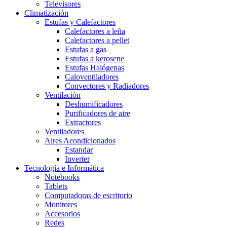
Televisores
Climatización
Estufas y Calefactores
Calefactores a leña
Calefactores a pellet
Estufas a gas
Estufas a kerosene
Estufas Halógenas
Caloventiladores
Convectores y Radiadores
Ventilación
Deshumificadores
Purificadores de aire
Extractores
Ventiladores
Aires Acondicionados
Estandar
Inverter
Tecnología e Informática
Notebooks
Tablets
Computadoras de escritorio
Monitores
Accesorios
Redes