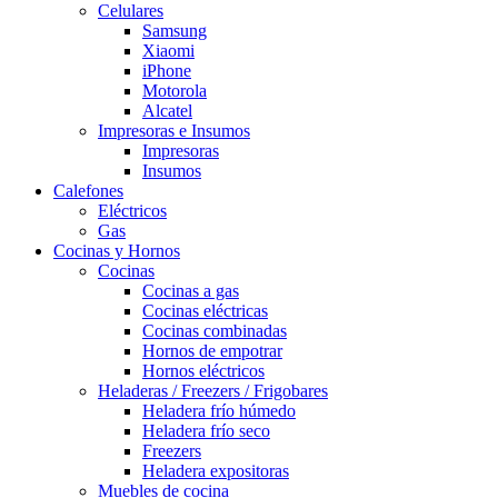
Celulares
Samsung
Xiaomi
iPhone
Motorola
Alcatel
Impresoras e Insumos
Impresoras
Insumos
Calefones
Eléctricos
Gas
Cocinas y Hornos
Cocinas
Cocinas a gas
Cocinas eléctricas
Cocinas combinadas
Hornos de empotrar
Hornos eléctricos
Heladeras / Freezers / Frigobares
Heladera frío húmedo
Heladera frío seco
Freezers
Heladera expositoras
Muebles de cocina