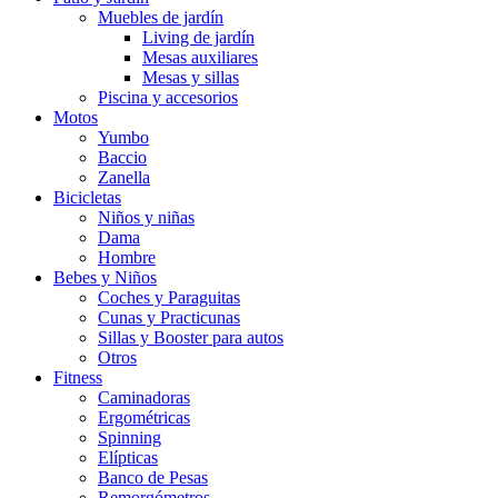
Muebles de jardín
Living de jardín
Mesas auxiliares
Mesas y sillas
Piscina y accesorios
Motos
Yumbo
Baccio
Zanella
Bicicletas
Niños y niñas
Dama
Hombre
Bebes y Niños
Coches y Paraguitas
Cunas y Practicunas
Sillas y Booster para autos
Otros
Fitness
Caminadoras
Ergométricas
Spinning
Elípticas
Banco de Pesas
Remorgómetros