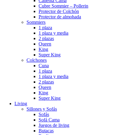
Calienta Cama
Cubre Sommier – Pollerin
Protector de Colchón
Protector de almohada
Sommiers
1 plaza
1 plaza y media
2 plazas
Queen
King
Super King
Colchones
Cuna
1 plaza
1 plaza y media
2 plazas
Queen
King
Super King
Living
Sillones y Sofás
Sofás
Sofá Cama
Juegos de living
Butacas