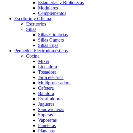
Estanterías y Bibliotecas
Modulares
Complementos
Escritorio y Oficina
Escritorios
Sillas
Sillas Giratorias
Sillas Gamers
Sillas Fijas
Pequeños Electrodomésticos
Cocina
Mixer
Licuadora
Tostadora
Jarra eléctrica
Multiprocesadora
Cafetera
Batidora
Exprimidores
Jugueras
Sandwicheras
Soperas
Vaporeras
Paneteras
Planchas