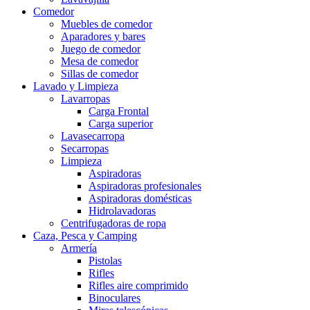
Comedor
Muebles de comedor
Aparadores y bares
Juego de comedor
Mesa de comedor
Sillas de comedor
Lavado y Limpieza
Lavarropas
Carga Frontal
Carga superior
Lavasecarropa
Secarropas
Limpieza
Aspiradoras
Aspiradoras profesionales
Aspiradoras domésticas
Hidrolavadoras
Centrifugadoras de ropa
Caza, Pesca y Camping
Armería
Pistolas
Rifles
Rifles aire comprimido
Binoculares