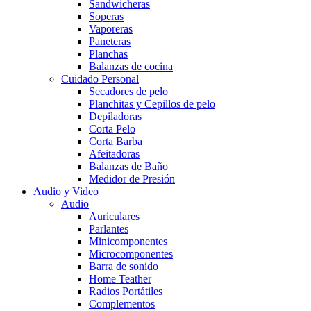
Sandwicheras
Soperas
Vaporeras
Paneteras
Planchas
Balanzas de cocina
Cuidado Personal
Secadores de pelo
Planchitas y Cepillos de pelo
Depiladoras
Corta Pelo
Corta Barba
Afeitadoras
Balanzas de Baño
Medidor de Presión
Audio y Video
Audio
Auriculares
Parlantes
Minicomponentes
Microcomponentes
Barra de sonido
Home Teather
Radios Portátiles
Complementos