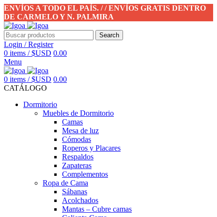
ENVÍOS A TODO EL PAÍS. / / ENVÍOS GRATIS DENTRO
DE CARMELO Y N. PALMIRA
Search
Login / Register
0
items
/
$USD
0.00
Menu
0
items
/
$USD
0.00
CATÁLOGO
Dormitorio
Muebles de Dormitorio
Camas
Mesa de luz
Cómodas
Roperos y Placares
Respaldos
Zapateras
Complementos
Ropa de Cama
Sábanas
Acolchados
Mantas – Cubre camas