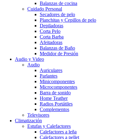
Balanzas de cocina
Cuidado Personal
Secadores de pelo
Planchitas y Cepillos de pelo
Depiladoras
Corta Pelo
Corta Barba
Afeitadoras
Balanzas de Baño
Medidor de Presión
Audio y Video
Audio
Auriculares
Parlantes
Minicomponentes
Microcomponentes
Barra de sonido
Home Teather
Radios Portátiles
Complementos
Televisores
Climatización
Estufas y Calefactores
Calefactores a leña
Calefactores a pellet