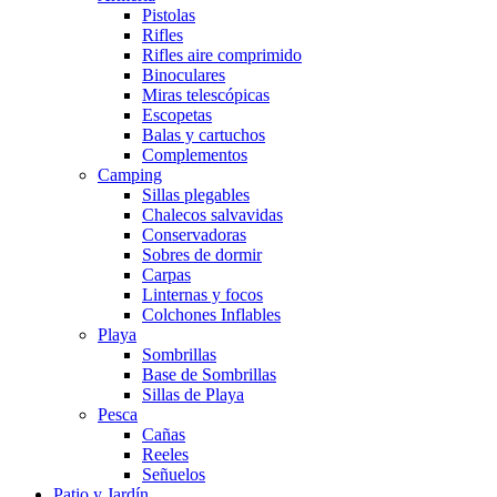
Pistolas
Rifles
Rifles aire comprimido
Binoculares
Miras telescópicas
Escopetas
Balas y cartuchos
Complementos
Camping
Sillas plegables
Chalecos salvavidas
Conservadoras
Sobres de dormir
Carpas
Linternas y focos
Colchones Inflables
Playa
Sombrillas
Base de Sombrillas
Sillas de Playa
Pesca
Cañas
Reeles
Señuelos
Patio y Jardín