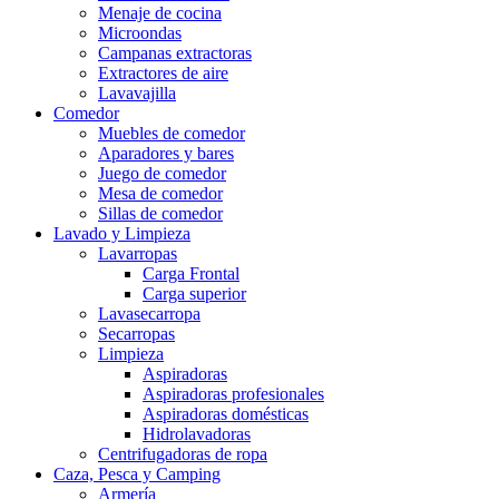
Menaje de cocina
Microondas
Campanas extractoras
Extractores de aire
Lavavajilla
Comedor
Muebles de comedor
Aparadores y bares
Juego de comedor
Mesa de comedor
Sillas de comedor
Lavado y Limpieza
Lavarropas
Carga Frontal
Carga superior
Lavasecarropa
Secarropas
Limpieza
Aspiradoras
Aspiradoras profesionales
Aspiradoras domésticas
Hidrolavadoras
Centrifugadoras de ropa
Caza, Pesca y Camping
Armería