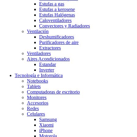
Estufas a gas
Estufas a kerosene
Estufas Halógenas
Caloventiladores
Convectores y Radiadores
Ventilación
Deshumificadores
Purificadores de aire
Extractores
Ventiladores
Aires Acondicionados
Estandar
Inverter
Tecnología e Informática
Notebooks
Tablets
Computadoras de escritorio
Monitores
Accesorios
Redes
Celulares
Samsung
Xiaomi
iPhone
Motorola