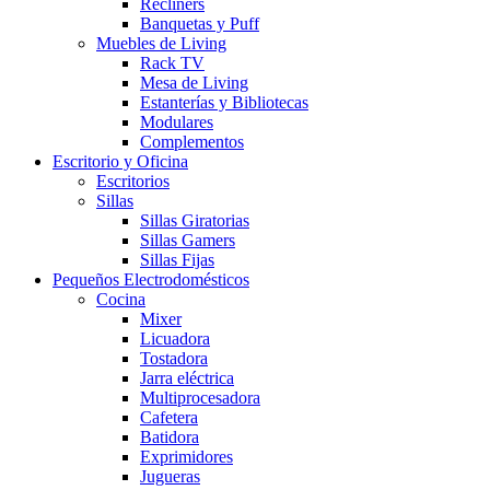
Recliners
Banquetas y Puff
Muebles de Living
Rack TV
Mesa de Living
Estanterías y Bibliotecas
Modulares
Complementos
Escritorio y Oficina
Escritorios
Sillas
Sillas Giratorias
Sillas Gamers
Sillas Fijas
Pequeños Electrodomésticos
Cocina
Mixer
Licuadora
Tostadora
Jarra eléctrica
Multiprocesadora
Cafetera
Batidora
Exprimidores
Jugueras