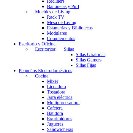
Recliners
Banquetas y Puff
Muebles de Living
Rack TV
Mesa de Living
Estanterías y Bibliotecas
Modulares
Complementos
Escritorio y Oficina
Escritorios
Sillas
Sillas Giratorias
Sillas Gamers
Sillas Fijas
Pequeños Electrodomésticos
Cocina
Mixer
Licuadora
Tostadora
Jarra eléctrica
Multiprocesadora
Cafetera
Batidora
Exprimidores
Jugueras
Sandwicheras