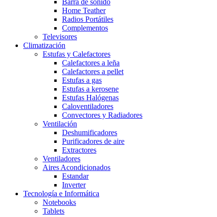
Barra de sonido
Home Teather
Radios Portátiles
Complementos
Televisores
Climatización
Estufas y Calefactores
Calefactores a leña
Calefactores a pellet
Estufas a gas
Estufas a kerosene
Estufas Halógenas
Caloventiladores
Convectores y Radiadores
Ventilación
Deshumificadores
Purificadores de aire
Extractores
Ventiladores
Aires Acondicionados
Estandar
Inverter
Tecnología e Informática
Notebooks
Tablets