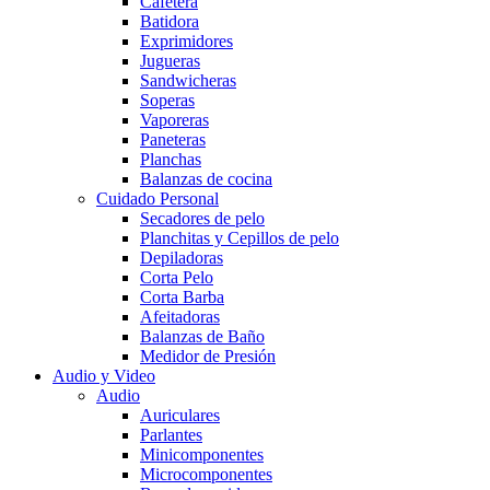
Cafetera
Batidora
Exprimidores
Jugueras
Sandwicheras
Soperas
Vaporeras
Paneteras
Planchas
Balanzas de cocina
Cuidado Personal
Secadores de pelo
Planchitas y Cepillos de pelo
Depiladoras
Corta Pelo
Corta Barba
Afeitadoras
Balanzas de Baño
Medidor de Presión
Audio y Video
Audio
Auriculares
Parlantes
Minicomponentes
Microcomponentes