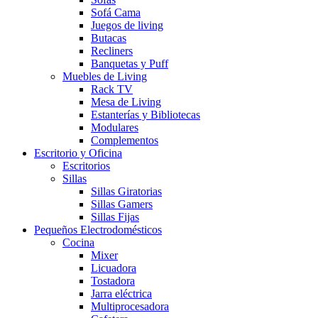
Sofá Cama
Juegos de living
Butacas
Recliners
Banquetas y Puff
Muebles de Living
Rack TV
Mesa de Living
Estanterías y Bibliotecas
Modulares
Complementos
Escritorio y Oficina
Escritorios
Sillas
Sillas Giratorias
Sillas Gamers
Sillas Fijas
Pequeños Electrodomésticos
Cocina
Mixer
Licuadora
Tostadora
Jarra eléctrica
Multiprocesadora