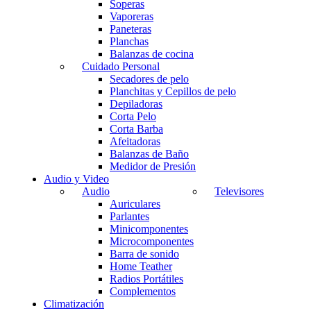
Soperas
Vaporeras
Paneteras
Planchas
Balanzas de cocina
Cuidado Personal
Secadores de pelo
Planchitas y Cepillos de pelo
Depiladoras
Corta Pelo
Corta Barba
Afeitadoras
Balanzas de Baño
Medidor de Presión
Audio y Video
Audio
Televisores
Auriculares
Parlantes
Minicomponentes
Microcomponentes
Barra de sonido
Home Teather
Radios Portátiles
Complementos
Climatización