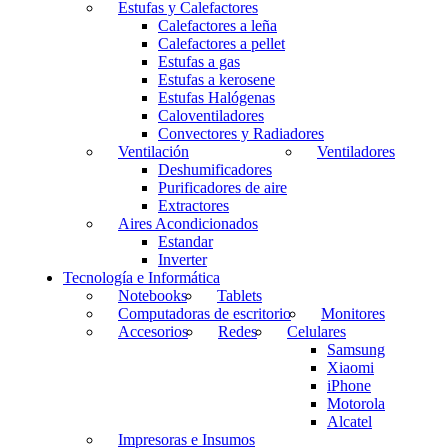
Estufas y Calefactores
Calefactores a leña
Calefactores a pellet
Estufas a gas
Estufas a kerosene
Estufas Halógenas
Caloventiladores
Convectores y Radiadores
Ventilación
Ventiladores
Deshumificadores
Purificadores de aire
Extractores
Aires Acondicionados
Estandar
Inverter
Tecnología e Informática
Notebooks
Tablets
Computadoras de escritorio
Monitores
Accesorios
Redes
Celulares
Samsung
Xiaomi
iPhone
Motorola
Alcatel
Impresoras e Insumos