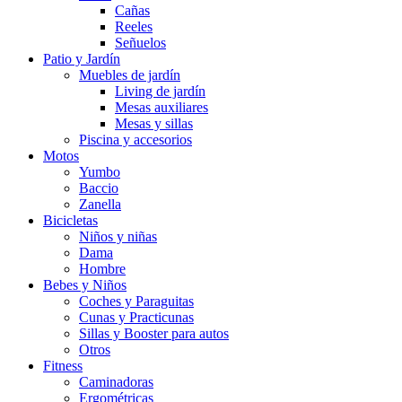
Cañas
Reeles
Señuelos
Patio y Jardín
Muebles de jardín
Living de jardín
Mesas auxiliares
Mesas y sillas
Piscina y accesorios
Motos
Yumbo
Baccio
Zanella
Bicicletas
Niños y niñas
Dama
Hombre
Bebes y Niños
Coches y Paraguitas
Cunas y Practicunas
Sillas y Booster para autos
Otros
Fitness
Caminadoras
Ergométricas