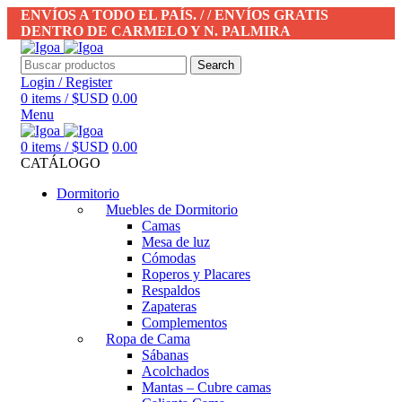
ENVÍOS A TODO EL PAÍS. / / ENVÍOS GRATIS
DENTRO DE CARMELO Y N. PALMIRA
Search
Login / Register
0
items
/
$USD
0.00
Menu
0
items
/
$USD
0.00
CATÁLOGO
Dormitorio
Muebles de Dormitorio
Camas
Mesa de luz
Cómodas
Roperos y Placares
Respaldos
Zapateras
Complementos
Ropa de Cama
Sábanas
Acolchados
Mantas – Cubre camas