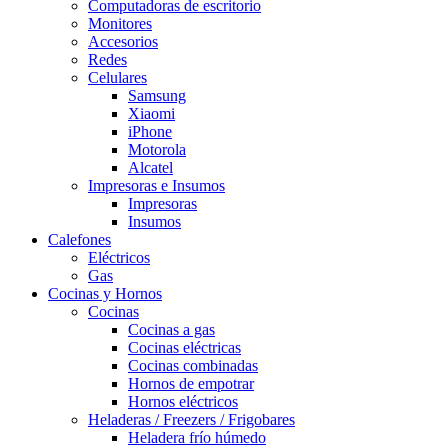
Computadoras de escritorio
Monitores
Accesorios
Redes
Celulares
Samsung
Xiaomi
iPhone
Motorola
Alcatel
Impresoras e Insumos
Impresoras
Insumos
Calefones
Eléctricos
Gas
Cocinas y Hornos
Cocinas
Cocinas a gas
Cocinas eléctricas
Cocinas combinadas
Hornos de empotrar
Hornos eléctricos
Heladeras / Freezers / Frigobares
Heladera frío húmedo