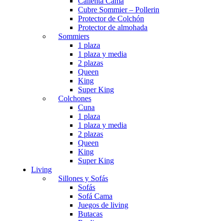
Calienta Cama
Cubre Sommier – Pollerin
Protector de Colchón
Protector de almohada
Sommiers
1 plaza
1 plaza y media
2 plazas
Queen
King
Super King
Colchones
Cuna
1 plaza
1 plaza y media
2 plazas
Queen
King
Super King
Living
Sillones y Sofás
Sofás
Sofá Cama
Juegos de living
Butacas