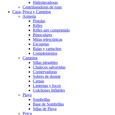
Hidrolavadoras
Centrifugadoras de ropa
Caza, Pesca y Camping
Armería
Pistolas
Rifles
Rifles aire comprimido
Binoculares
Miras telescópicas
Escopetas
Balas y cartuchos
Complementos
Camping
Sillas plegables
Chalecos salvavidas
Conservadoras
Sobres de dormir
Carpas
Linternas y focos
Colchones Inflables
Playa
Sombrillas
Base de Sombrillas
Sillas de Playa
Pesca