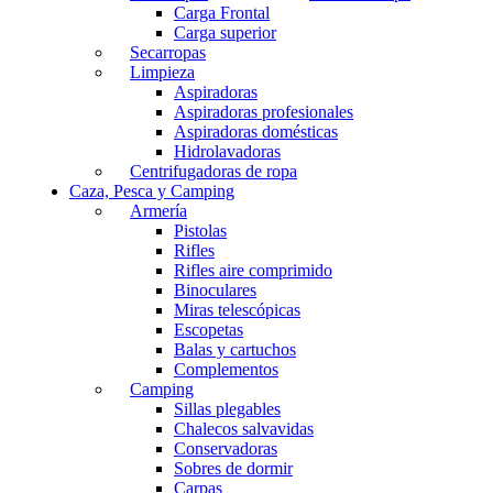
Carga Frontal
Carga superior
Secarropas
Limpieza
Aspiradoras
Aspiradoras profesionales
Aspiradoras domésticas
Hidrolavadoras
Centrifugadoras de ropa
Caza, Pesca y Camping
Armería
Pistolas
Rifles
Rifles aire comprimido
Binoculares
Miras telescópicas
Escopetas
Balas y cartuchos
Complementos
Camping
Sillas plegables
Chalecos salvavidas
Conservadoras
Sobres de dormir
Carpas