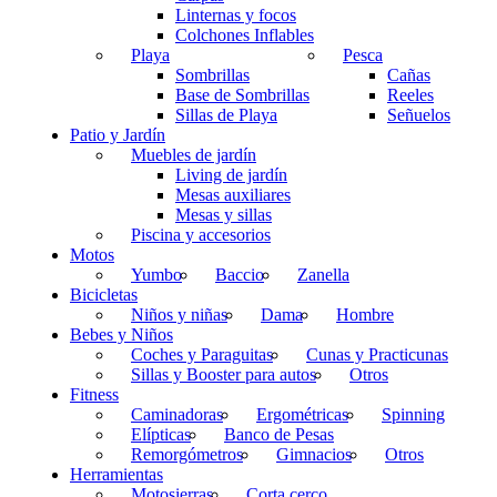
Linternas y focos
Colchones Inflables
Playa
Pesca
Sombrillas
Cañas
Base de Sombrillas
Reeles
Sillas de Playa
Señuelos
Patio y Jardín
Muebles de jardín
Living de jardín
Mesas auxiliares
Mesas y sillas
Piscina y accesorios
Motos
Yumbo
Baccio
Zanella
Bicicletas
Niños y niñas
Dama
Hombre
Bebes y Niños
Coches y Paraguitas
Cunas y Practicunas
Sillas y Booster para autos
Otros
Fitness
Caminadoras
Ergométricas
Spinning
Elípticas
Banco de Pesas
Remorgómetros
Gimnacios
Otros
Herramientas
Motosierras
Corta cerco