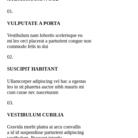
01.
VULPUTATE A PORTA
Vestibulum nam lobortis scelerisque eu
mi leo orci placerat a parturient congue non
commodo felis in dui
02.
SUSCIPIT HABITANT
Ullamcorper adipiscing vel hac a egestas
leo in sit pharetra auctor nibh mauris mi
cum curae nec nasceturam
03.
VESTIBULUM CUBILIA
Gravida morbi platea at arcu convallis
a id id suspendisse parturient adipiscing
vestibulum. Praesent interdu.