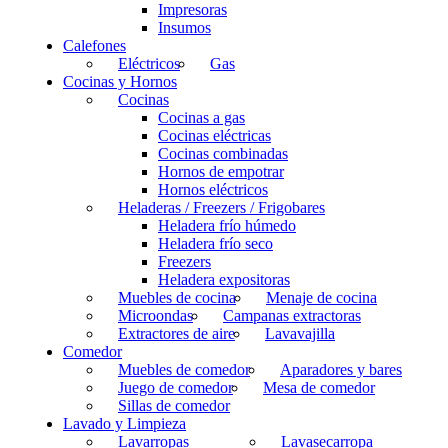
Impresoras
Insumos
Calefones
Eléctricos
Gas
Cocinas y Hornos
Cocinas
Cocinas a gas
Cocinas eléctricas
Cocinas combinadas
Hornos de empotrar
Hornos eléctricos
Heladeras / Freezers / Frigobares
Heladera frío húmedo
Heladera frío seco
Freezers
Heladera expositoras
Muebles de cocina
Menaje de cocina
Microondas
Campanas extractoras
Extractores de aire
Lavavajilla
Comedor
Muebles de comedor
Aparadores y bares
Juego de comedor
Mesa de comedor
Sillas de comedor
Lavado y Limpieza
Lavarropas
Lavasecarropa