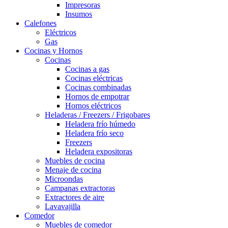
Impresoras
Insumos
Calefones
Eléctricos
Gas
Cocinas y Hornos
Cocinas
Cocinas a gas
Cocinas eléctricas
Cocinas combinadas
Hornos de empotrar
Hornos eléctricos
Heladeras / Freezers / Frigobares
Heladera frío húmedo
Heladera frío seco
Freezers
Heladera expositoras
Muebles de cocina
Menaje de cocina
Microondas
Campanas extractoras
Extractores de aire
Lavavajilla
Comedor
Muebles de comedor