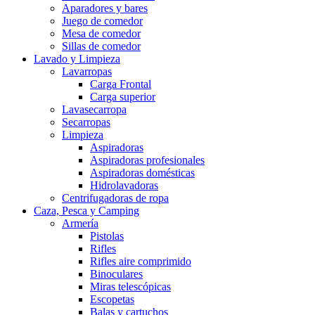
Aparadores y bares
Juego de comedor
Mesa de comedor
Sillas de comedor
Lavado y Limpieza
Lavarropas
Carga Frontal
Carga superior
Lavasecarropa
Secarropas
Limpieza
Aspiradoras
Aspiradoras profesionales
Aspiradoras domésticas
Hidrolavadoras
Centrifugadoras de ropa
Caza, Pesca y Camping
Armería
Pistolas
Rifles
Rifles aire comprimido
Binoculares
Miras telescópicas
Escopetas
Balas y cartuchos