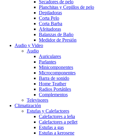
Secadores de pelo
Planchitas y Cepillos de pelo
Depiladoras
Corta Pelo
Corta Barba
Afeitadoras
Balanzas de Baño
Medidor de Presión
Audio y Video
Audio
Auriculares
Parlantes
Minicomponentes
Microcomponentes
Barra de sonido
Home Teather
Radios Portátiles
Complementos
Televisores
Climatización
Estufas y Calefactores
Calefactores a leña
Calefactores a pellet
Estufas a gas
Estufas a kerosene