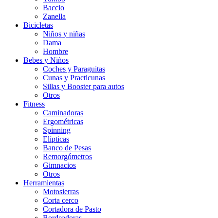
Baccio
Zanella
Bicicletas
Niños y niñas
Dama
Hombre
Bebes y Niños
Coches y Paraguitas
Cunas y Practicunas
Sillas y Booster para autos
Otros
Fitness
Caminadoras
Ergométricas
Spinning
Elípticas
Banco de Pesas
Remorgómetros
Gimnacios
Otros
Herramientas
Motosierras
Corta cerco
Cortadora de Pasto
Bordeadoras