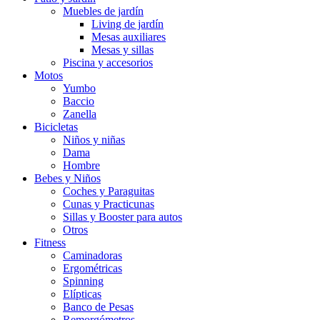
Muebles de jardín
Living de jardín
Mesas auxiliares
Mesas y sillas
Piscina y accesorios
Motos
Yumbo
Baccio
Zanella
Bicicletas
Niños y niñas
Dama
Hombre
Bebes y Niños
Coches y Paraguitas
Cunas y Practicunas
Sillas y Booster para autos
Otros
Fitness
Caminadoras
Ergométricas
Spinning
Elípticas
Banco de Pesas
Remorgómetros