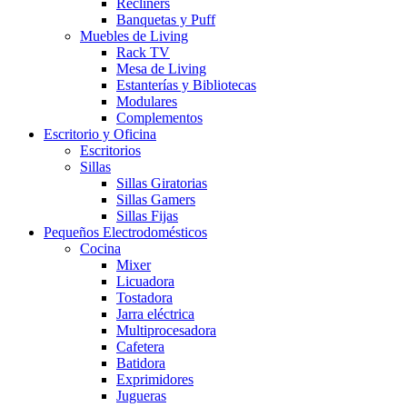
Recliners
Banquetas y Puff
Muebles de Living
Rack TV
Mesa de Living
Estanterías y Bibliotecas
Modulares
Complementos
Escritorio y Oficina
Escritorios
Sillas
Sillas Giratorias
Sillas Gamers
Sillas Fijas
Pequeños Electrodomésticos
Cocina
Mixer
Licuadora
Tostadora
Jarra eléctrica
Multiprocesadora
Cafetera
Batidora
Exprimidores
Jugueras