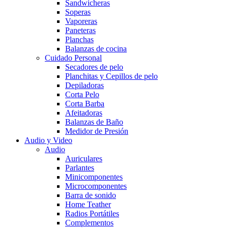
Sandwicheras
Soperas
Vaporeras
Paneteras
Planchas
Balanzas de cocina
Cuidado Personal
Secadores de pelo
Planchitas y Cepillos de pelo
Depiladoras
Corta Pelo
Corta Barba
Afeitadoras
Balanzas de Baño
Medidor de Presión
Audio y Video
Audio
Auriculares
Parlantes
Minicomponentes
Microcomponentes
Barra de sonido
Home Teather
Radios Portátiles
Complementos