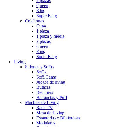
2 plazas
Queen
King
Super King
Colchones
Cuna
1 plaza
1 plaza y media
2 plazas
Queen
King
Super King
Living
Sillones y Sofás
Sofás
Sofá Cama
Juegos de living
Butacas
Recliners
Banquetas y Puff
Muebles de Living
Rack TV
Mesa de Living
Estanterías y Bibliotecas
Modulares