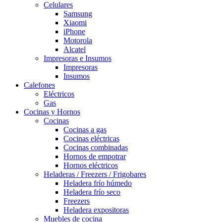
Celulares
Samsung
Xiaomi
iPhone
Motorola
Alcatel
Impresoras e Insumos
Impresoras
Insumos
Calefones
Eléctricos
Gas
Cocinas y Hornos
Cocinas
Cocinas a gas
Cocinas eléctricas
Cocinas combinadas
Hornos de empotrar
Hornos eléctricos
Heladeras / Freezers / Frigobares
Heladera frío húmedo
Heladera frío seco
Freezers
Heladera expositoras
Muebles de cocina