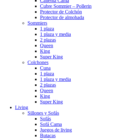
Calienta Cama
Cubre Sommier – Pollerin
Protector de Colchón
Protector de almohada
Sommiers
1 plaza
1 plaza y media
2 plazas
Queen
King
Super King
Colchones
Cuna
1 plaza
1 plaza y media
2 plazas
Queen
King
Super King
Living
Sillones y Sofás
Sofás
Sofá Cama
Juegos de living
Butacas