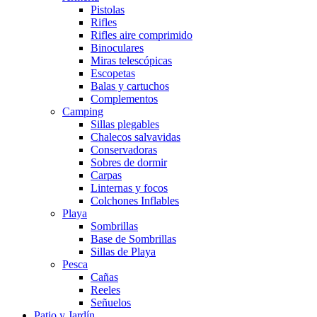
Pistolas
Rifles
Rifles aire comprimido
Binoculares
Miras telescópicas
Escopetas
Balas y cartuchos
Complementos
Camping
Sillas plegables
Chalecos salvavidas
Conservadoras
Sobres de dormir
Carpas
Linternas y focos
Colchones Inflables
Playa
Sombrillas
Base de Sombrillas
Sillas de Playa
Pesca
Cañas
Reeles
Señuelos
Patio y Jardín