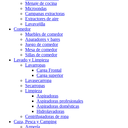
Menaje de cocina
Microondas
Campanas extractoras
Extractores de aire
Lavavajilla
Comedor
Muebles de comedor
Aparadores y bares
Juego de comedor
Mesa de comedor
Sillas de comedor
Lavado y Limpieza
Lavarropas
Carga Frontal
Carga superior
Lavasecarropa
Secarropas
Limpieza
Aspiradoras
Aspiradoras profesionales
Aspiradoras domésticas
Hidrolavadoras
Centrifugadoras de ropa
Caza, Pesca y Camping
Armería