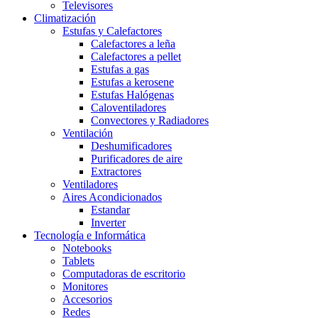
Televisores
Climatización
Estufas y Calefactores
Calefactores a leña
Calefactores a pellet
Estufas a gas
Estufas a kerosene
Estufas Halógenas
Caloventiladores
Convectores y Radiadores
Ventilación
Deshumificadores
Purificadores de aire
Extractores
Ventiladores
Aires Acondicionados
Estandar
Inverter
Tecnología e Informática
Notebooks
Tablets
Computadoras de escritorio
Monitores
Accesorios
Redes