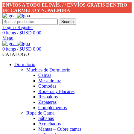
ENVÍOS A TODO EL PAÍS. / / ENVÍOS GRATIS DENTRO
DE CARMELO Y N. PALMIRA
Search
Login / Register
0
items
/
$USD
0.00
Menu
0
items
/
$USD
0.00
CATÁLOGO
Dormitorio
Muebles de Dormitorio
Camas
Mesa de luz
Cómodas
Roperos y Placares
Respaldos
Zapateras
Complementos
Ropa de Cama
Sábanas
Acolchados
Mantas – Cubre camas