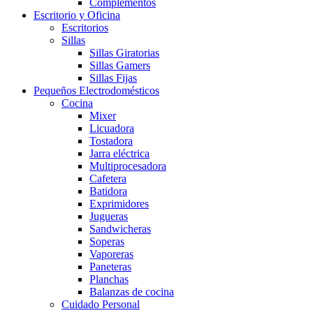
Complementos
Escritorio y Oficina
Escritorios
Sillas
Sillas Giratorias
Sillas Gamers
Sillas Fijas
Pequeños Electrodomésticos
Cocina
Mixer
Licuadora
Tostadora
Jarra eléctrica
Multiprocesadora
Cafetera
Batidora
Exprimidores
Jugueras
Sandwicheras
Soperas
Vaporeras
Paneteras
Planchas
Balanzas de cocina
Cuidado Personal