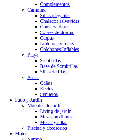
Complementos
Camping
Sillas plegables
Chalecos salvavidas
Conservadoras
Sobres de dormir
Carpas
Linternas y focos
Colchones Inflables
Playa
Sombrillas
Base de Sombrillas
Sillas de Playa
Pesca
Cañas
Reeles
Señuelos
Patio y Jardín
Muebles de jardín
Living de jardín
Mesas auxiliares
Mesas y sillas
Piscina y accesorios
Motos
Yumbo