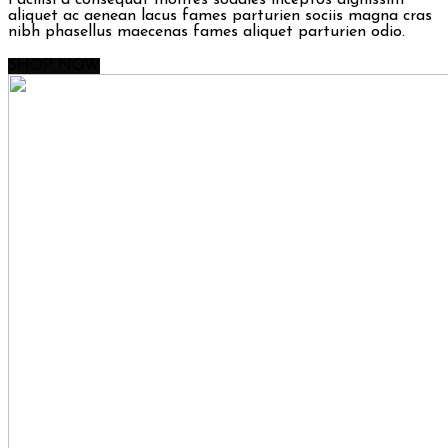
aliquet ac aenean lacus fames parturien sociis magna cras
nibh phasellus maecenas fames aliquet parturien odio.
SHOP NOW