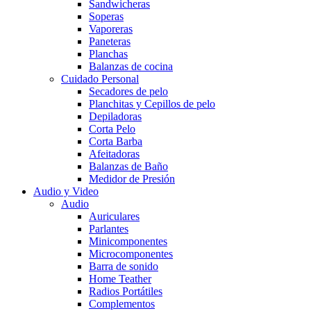
Sandwicheras
Soperas
Vaporeras
Paneteras
Planchas
Balanzas de cocina
Cuidado Personal
Secadores de pelo
Planchitas y Cepillos de pelo
Depiladoras
Corta Pelo
Corta Barba
Afeitadoras
Balanzas de Baño
Medidor de Presión
Audio y Video
Audio
Auriculares
Parlantes
Minicomponentes
Microcomponentes
Barra de sonido
Home Teather
Radios Portátiles
Complementos