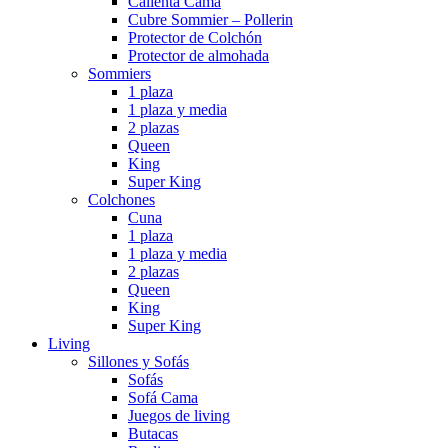
Calienta Cama
Cubre Sommier – Pollerin
Protector de Colchón
Protector de almohada
Sommiers
1 plaza
1 plaza y media
2 plazas
Queen
King
Super King
Colchones
Cuna
1 plaza
1 plaza y media
2 plazas
Queen
King
Super King
Living
Sillones y Sofás
Sofás
Sofá Cama
Juegos de living
Butacas