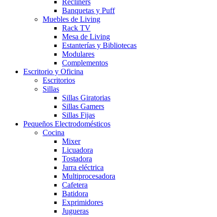
Recliners
Banquetas y Puff
Muebles de Living
Rack TV
Mesa de Living
Estanterías y Bibliotecas
Modulares
Complementos
Escritorio y Oficina
Escritorios
Sillas
Sillas Giratorias
Sillas Gamers
Sillas Fijas
Pequeños Electrodomésticos
Cocina
Mixer
Licuadora
Tostadora
Jarra eléctrica
Multiprocesadora
Cafetera
Batidora
Exprimidores
Jugueras