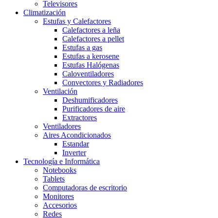
Televisores
Climatización
Estufas y Calefactores
Calefactores a leña
Calefactores a pellet
Estufas a gas
Estufas a kerosene
Estufas Halógenas
Caloventiladores
Convectores y Radiadores
Ventilación
Deshumificadores
Purificadores de aire
Extractores
Ventiladores
Aires Acondicionados
Estandar
Inverter
Tecnología e Informática
Notebooks
Tablets
Computadoras de escritorio
Monitores
Accesorios
Redes