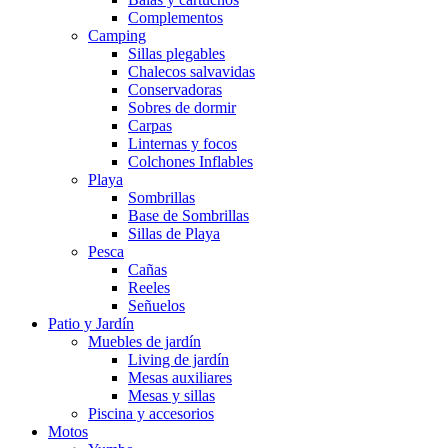
Complementos
Camping
Sillas plegables
Chalecos salvavidas
Conservadoras
Sobres de dormir
Carpas
Linternas y focos
Colchones Inflables
Playa
Sombrillas
Base de Sombrillas
Sillas de Playa
Pesca
Cañas
Reeles
Señuelos
Patio y Jardín
Muebles de jardín
Living de jardín
Mesas auxiliares
Mesas y sillas
Piscina y accesorios
Motos