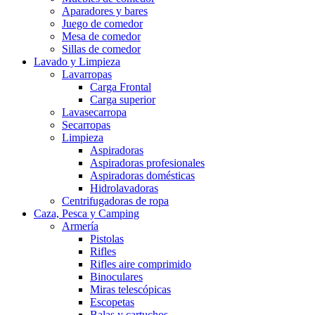
Aparadores y bares
Juego de comedor
Mesa de comedor
Sillas de comedor
Lavado y Limpieza
Lavarropas
Carga Frontal
Carga superior
Lavasecarropa
Secarropas
Limpieza
Aspiradoras
Aspiradoras profesionales
Aspiradoras domésticas
Hidrolavadoras
Centrifugadoras de ropa
Caza, Pesca y Camping
Armería
Pistolas
Rifles
Rifles aire comprimido
Binoculares
Miras telescópicas
Escopetas
Balas y cartuchos