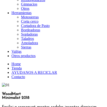
Gimnacios
Otros
Herramientas
Motosierras
Corta cerco
Cortadora de Pasto
Bordeadoras
Sopladoras
Taladros
Amoladora
Sierras
Valijas
Otros productos
Home
Tienda
AYUDANOS A RECICLAR
Contacto
WoodMart
Minimalist 2018
Facilisi a consequat montes sodales inceptos dignissim