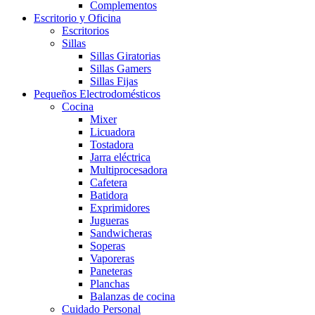
Complementos
Escritorio y Oficina
Escritorios
Sillas
Sillas Giratorias
Sillas Gamers
Sillas Fijas
Pequeños Electrodomésticos
Cocina
Mixer
Licuadora
Tostadora
Jarra eléctrica
Multiprocesadora
Cafetera
Batidora
Exprimidores
Jugueras
Sandwicheras
Soperas
Vaporeras
Paneteras
Planchas
Balanzas de cocina
Cuidado Personal