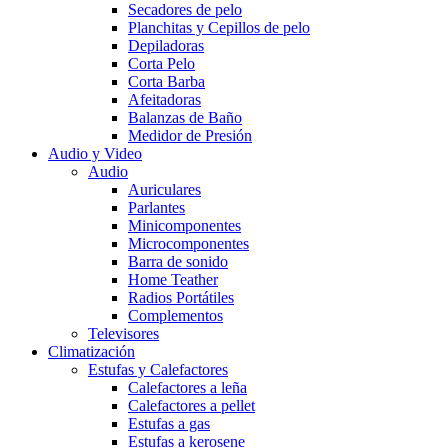
Secadores de pelo
Planchitas y Cepillos de pelo
Depiladoras
Corta Pelo
Corta Barba
Afeitadoras
Balanzas de Baño
Medidor de Presión
Audio y Video
Audio
Auriculares
Parlantes
Minicomponentes
Microcomponentes
Barra de sonido
Home Teather
Radios Portátiles
Complementos
Televisores
Climatización
Estufas y Calefactores
Calefactores a leña
Calefactores a pellet
Estufas a gas
Estufas a kerosene