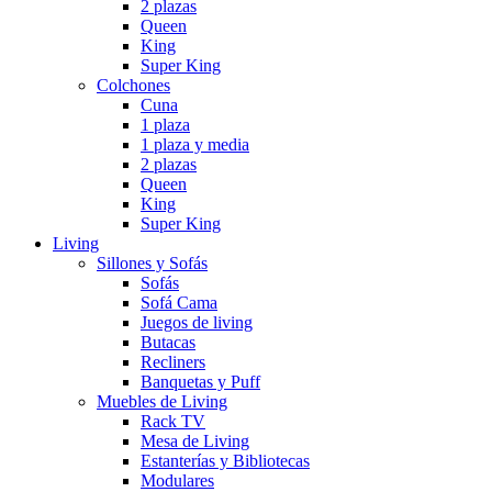
2 plazas
Queen
King
Super King
Colchones
Cuna
1 plaza
1 plaza y media
2 plazas
Queen
King
Super King
Living
Sillones y Sofás
Sofás
Sofá Cama
Juegos de living
Butacas
Recliners
Banquetas y Puff
Muebles de Living
Rack TV
Mesa de Living
Estanterías y Bibliotecas
Modulares