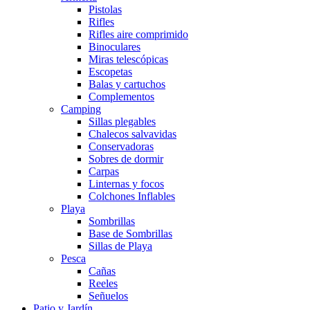
Pistolas
Rifles
Rifles aire comprimido
Binoculares
Miras telescópicas
Escopetas
Balas y cartuchos
Complementos
Camping
Sillas plegables
Chalecos salvavidas
Conservadoras
Sobres de dormir
Carpas
Linternas y focos
Colchones Inflables
Playa
Sombrillas
Base de Sombrillas
Sillas de Playa
Pesca
Cañas
Reeles
Señuelos
Patio y Jardín