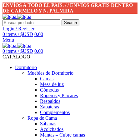
ENVÍOS A TODO EL PAÍS. / / ENVÍOS GRATIS DENTRO
DE CARMELO Y N. PALMIRA
Search
Login / Register
0
items
/
$USD
0.00
Menu
0
items
/
$USD
0.00
CATÁLOGO
Dormitorio
Muebles de Dormitorio
Camas
Mesa de luz
Cómodas
Roperos y Placares
Respaldos
Zapateras
Complementos
Ropa de Cama
Sábanas
Acolchados
Mantas – Cubre camas