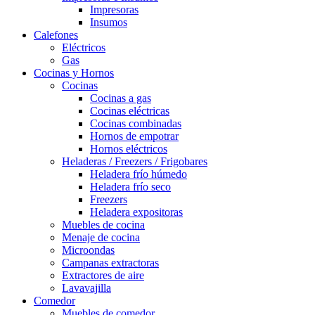
Impresoras
Insumos
Calefones
Eléctricos
Gas
Cocinas y Hornos
Cocinas
Cocinas a gas
Cocinas eléctricas
Cocinas combinadas
Hornos de empotrar
Hornos eléctricos
Heladeras / Freezers / Frigobares
Heladera frío húmedo
Heladera frío seco
Freezers
Heladera expositoras
Muebles de cocina
Menaje de cocina
Microondas
Campanas extractoras
Extractores de aire
Lavavajilla
Comedor
Muebles de comedor