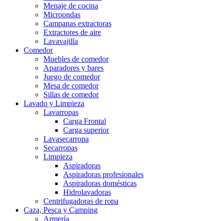
Menaje de cocina
Microondas
Campanas extractoras
Extractores de aire
Lavavajilla
Comedor
Muebles de comedor
Aparadores y bares
Juego de comedor
Mesa de comedor
Sillas de comedor
Lavado y Limpieza
Lavarropas
Carga Frontal
Carga superior
Lavasecarropa
Secarropas
Limpieza
Aspiradoras
Aspiradoras profesionales
Aspiradoras domésticas
Hidrolavadoras
Centrifugadoras de ropa
Caza, Pesca y Camping
Armería