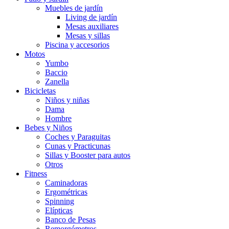
Muebles de jardín
Living de jardín
Mesas auxiliares
Mesas y sillas
Piscina y accesorios
Motos
Yumbo
Baccio
Zanella
Bicicletas
Niños y niñas
Dama
Hombre
Bebes y Niños
Coches y Paraguitas
Cunas y Practicunas
Sillas y Booster para autos
Otros
Fitness
Caminadoras
Ergométricas
Spinning
Elípticas
Banco de Pesas
Remorgómetros