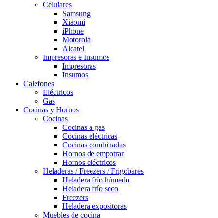
Celulares
Samsung
Xiaomi
iPhone
Motorola
Alcatel
Impresoras e Insumos
Impresoras
Insumos
Calefones
Eléctricos
Gas
Cocinas y Hornos
Cocinas
Cocinas a gas
Cocinas eléctricas
Cocinas combinadas
Hornos de empotrar
Hornos eléctricos
Heladeras / Freezers / Frigobares
Heladera frío húmedo
Heladera frío seco
Freezers
Heladera expositoras
Muebles de cocina