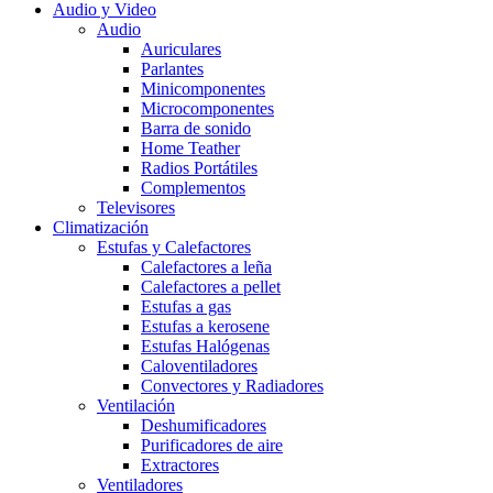
Audio y Video
Audio
Auriculares
Parlantes
Minicomponentes
Microcomponentes
Barra de sonido
Home Teather
Radios Portátiles
Complementos
Televisores
Climatización
Estufas y Calefactores
Calefactores a leña
Calefactores a pellet
Estufas a gas
Estufas a kerosene
Estufas Halógenas
Caloventiladores
Convectores y Radiadores
Ventilación
Deshumificadores
Purificadores de aire
Extractores
Ventiladores