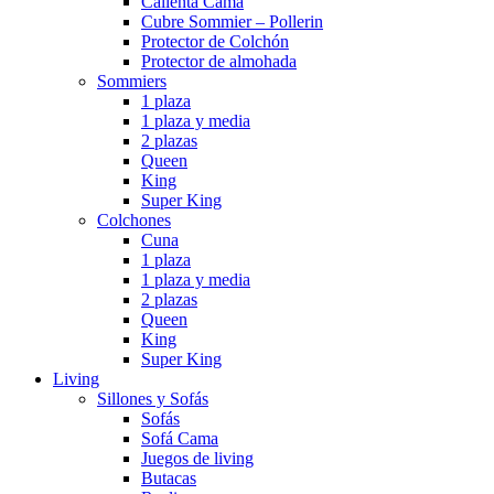
Calienta Cama
Cubre Sommier – Pollerin
Protector de Colchón
Protector de almohada
Sommiers
1 plaza
1 plaza y media
2 plazas
Queen
King
Super King
Colchones
Cuna
1 plaza
1 plaza y media
2 plazas
Queen
King
Super King
Living
Sillones y Sofás
Sofás
Sofá Cama
Juegos de living
Butacas