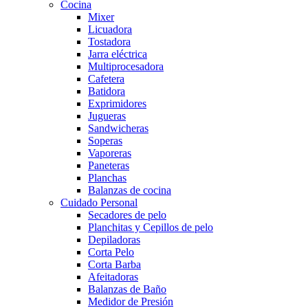
Cocina
Mixer
Licuadora
Tostadora
Jarra eléctrica
Multiprocesadora
Cafetera
Batidora
Exprimidores
Jugueras
Sandwicheras
Soperas
Vaporeras
Paneteras
Planchas
Balanzas de cocina
Cuidado Personal
Secadores de pelo
Planchitas y Cepillos de pelo
Depiladoras
Corta Pelo
Corta Barba
Afeitadoras
Balanzas de Baño
Medidor de Presión