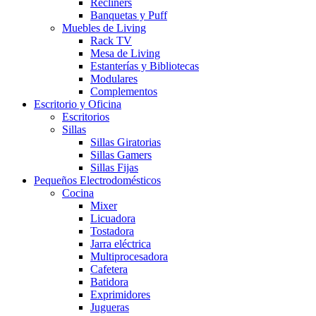
Recliners
Banquetas y Puff
Muebles de Living
Rack TV
Mesa de Living
Estanterías y Bibliotecas
Modulares
Complementos
Escritorio y Oficina
Escritorios
Sillas
Sillas Giratorias
Sillas Gamers
Sillas Fijas
Pequeños Electrodomésticos
Cocina
Mixer
Licuadora
Tostadora
Jarra eléctrica
Multiprocesadora
Cafetera
Batidora
Exprimidores
Jugueras