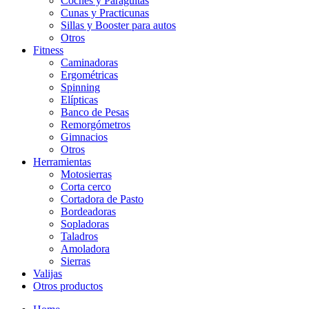
Coches y Paraguitas
Cunas y Practicunas
Sillas y Booster para autos
Otros
Fitness
Caminadoras
Ergométricas
Spinning
Elípticas
Banco de Pesas
Remorgómetros
Gimnacios
Otros
Herramientas
Motosierras
Corta cerco
Cortadora de Pasto
Bordeadoras
Sopladoras
Taladros
Amoladora
Sierras
Valijas
Otros productos