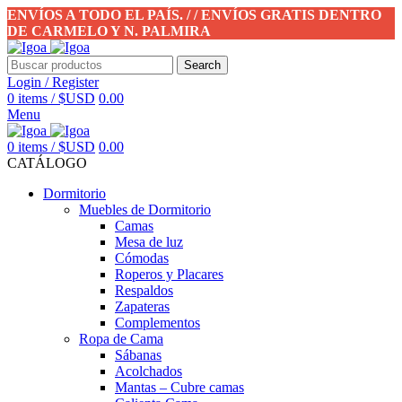
ENVÍOS A TODO EL PAÍS. / / ENVÍOS GRATIS DENTRO
DE CARMELO Y N. PALMIRA
Search
Login / Register
0
items
/
$USD
0.00
Menu
0
items
/
$USD
0.00
CATÁLOGO
Dormitorio
Muebles de Dormitorio
Camas
Mesa de luz
Cómodas
Roperos y Placares
Respaldos
Zapateras
Complementos
Ropa de Cama
Sábanas
Acolchados
Mantas – Cubre camas