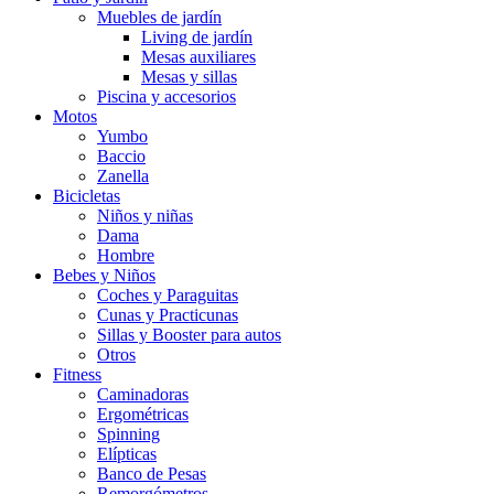
Muebles de jardín
Living de jardín
Mesas auxiliares
Mesas y sillas
Piscina y accesorios
Motos
Yumbo
Baccio
Zanella
Bicicletas
Niños y niñas
Dama
Hombre
Bebes y Niños
Coches y Paraguitas
Cunas y Practicunas
Sillas y Booster para autos
Otros
Fitness
Caminadoras
Ergométricas
Spinning
Elípticas
Banco de Pesas
Remorgómetros