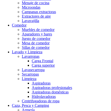
Menaje de cocina
Microondas
Campanas extractoras
Extractores de aire
Lavavajilla
Comedor
Muebles de comedor
Aparadores y bares
Juego de comedor
Mesa de comedor
Sillas de comedor
Lavado y Limpieza
Lavarropas
Carga Frontal
Carga superior
Lavasecarropa
Secarropas
Limpieza
Aspiradoras
Aspiradoras profesionales
Aspiradoras domésticas
Hidrolavadoras
Centrifugadoras de ropa
Caza, Pesca y Camping
Armería