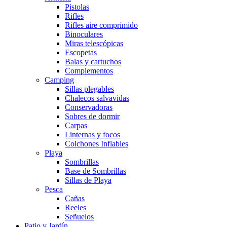
Pistolas
Rifles
Rifles aire comprimido
Binoculares
Miras telescópicas
Escopetas
Balas y cartuchos
Complementos
Camping
Sillas plegables
Chalecos salvavidas
Conservadoras
Sobres de dormir
Carpas
Linternas y focos
Colchones Inflables
Playa
Sombrillas
Base de Sombrillas
Sillas de Playa
Pesca
Cañas
Reeles
Señuelos
Patio y Jardín