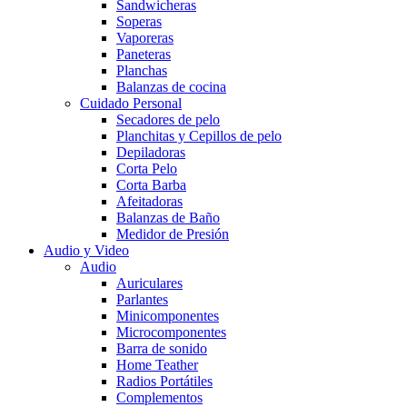
Sandwicheras
Soperas
Vaporeras
Paneteras
Planchas
Balanzas de cocina
Cuidado Personal
Secadores de pelo
Planchitas y Cepillos de pelo
Depiladoras
Corta Pelo
Corta Barba
Afeitadoras
Balanzas de Baño
Medidor de Presión
Audio y Video
Audio
Auriculares
Parlantes
Minicomponentes
Microcomponentes
Barra de sonido
Home Teather
Radios Portátiles
Complementos