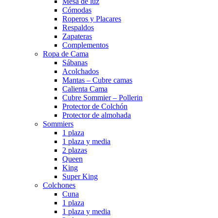
Mesa de luz
Cómodas
Roperos y Placares
Respaldos
Zapateras
Complementos
Ropa de Cama
Sábanas
Acolchados
Mantas – Cubre camas
Calienta Cama
Cubre Sommier – Pollerin
Protector de Colchón
Protector de almohada
Sommiers
1 plaza
1 plaza y media
2 plazas
Queen
King
Super King
Colchones
Cuna
1 plaza
1 plaza y media