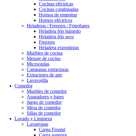
Cocinas eléctricas
Cocinas combinadas
Hornos de empotrar
Hornos eléctricos
Heladeras / Freezers / Frigobares
Heladera frío húmedo
Heladera frío seco
Freezers
Heladera expositoras
Muebles de cocina
Menaje de cocina
Microondas
Campanas extractoras
Extractores de aire
Lavavajilla
Comedor
Muebles de comedor
Aparadores y bares
Juego de comedor
Mesa de comedor
Sillas de comedor
Lavado y Limpieza
Lavarropas
Carga Frontal
Carga superior