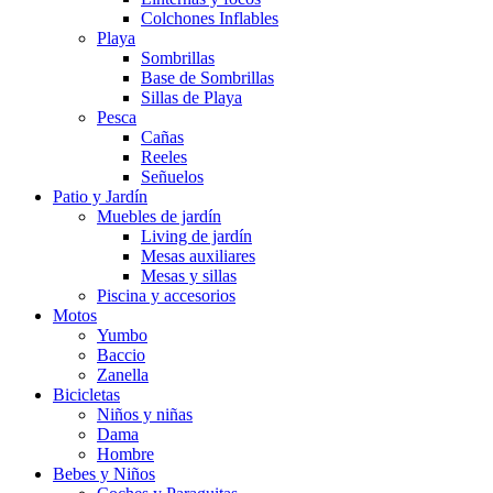
Colchones Inflables
Playa
Sombrillas
Base de Sombrillas
Sillas de Playa
Pesca
Cañas
Reeles
Señuelos
Patio y Jardín
Muebles de jardín
Living de jardín
Mesas auxiliares
Mesas y sillas
Piscina y accesorios
Motos
Yumbo
Baccio
Zanella
Bicicletas
Niños y niñas
Dama
Hombre
Bebes y Niños