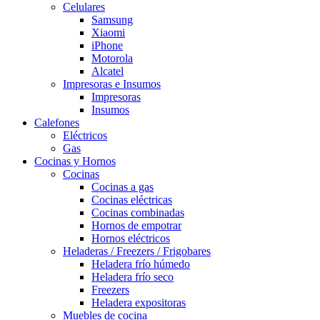
Celulares
Samsung
Xiaomi
iPhone
Motorola
Alcatel
Impresoras e Insumos
Impresoras
Insumos
Calefones
Eléctricos
Gas
Cocinas y Hornos
Cocinas
Cocinas a gas
Cocinas eléctricas
Cocinas combinadas
Hornos de empotrar
Hornos eléctricos
Heladeras / Freezers / Frigobares
Heladera frío húmedo
Heladera frío seco
Freezers
Heladera expositoras
Muebles de cocina