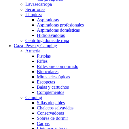
Lavasecarropa
Secarropas
Limpieza
Aspiradoras
Aspiradoras profesionales
Aspiradoras domésticas
Hidrolavadoras
Centrifugadoras de ropa
Caza, Pesca y Camping
Armería
Pistolas
Rifles
Rifles aire comprimido
Binoculares
Miras telescópicas
Escopetas
Balas y cartuchos
Complementos
Camping
Sillas plegables
Chalecos salvavidas
Conservadoras
Sobres de dormir
Carpas
Linternas y focos