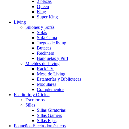
2 plazas
Queen
King
Super King
Living
Sillones y Sofás
Sofás
Sofá Cama
Juegos de living
Butacas
Recliners
Banquetas y Puff
Muebles de Living
Rack TV
Mesa de Living
Estanterías y Bibliotecas
Modulares
Complementos
Escritorio y Oficina
Escritorios
Sillas
Sillas Giratorias
Sillas Gamers
Sillas Fijas
Pequeños Electrodomésticos