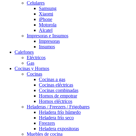
Celulares
Samsung
Xiaomi
iPhone
Motorola
Alcatel
Impresoras e Insumos
Impresoras
Insumos
Calefones
Eléctricos
Gas
Cocinas y Hornos
Cocinas
Cocinas a gas
Cocinas eléctricas
Cocinas combinadas
Hornos de empotrar
Hornos eléctricos
Heladeras / Freezers / Frigobares
Heladera frío húmedo
Heladera frío seco
Freezers
Heladera expositoras
Muebles de cocina