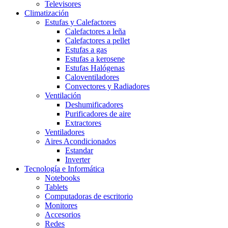
Televisores
Climatización
Estufas y Calefactores
Calefactores a leña
Calefactores a pellet
Estufas a gas
Estufas a kerosene
Estufas Halógenas
Caloventiladores
Convectores y Radiadores
Ventilación
Deshumificadores
Purificadores de aire
Extractores
Ventiladores
Aires Acondicionados
Estandar
Inverter
Tecnología e Informática
Notebooks
Tablets
Computadoras de escritorio
Monitores
Accesorios
Redes