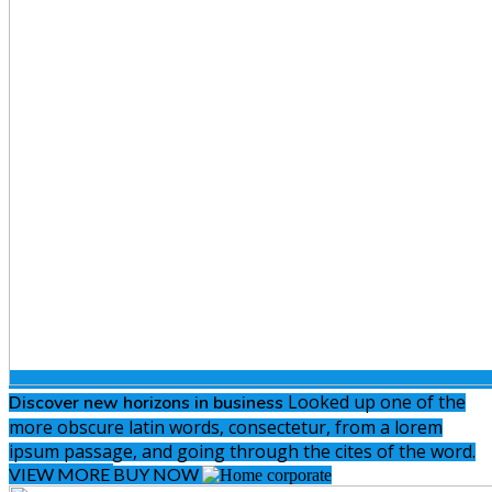
Looked up one of the
Discover new
horizons in business
more obscure latin words, consectetur, from a lorem
ipsum passage, and going through the cites of the word.
VIEW MORE
BUY NOW