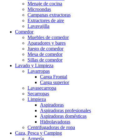
Menaje de cocina
Microondas
Campanas extractoras
Extractores de aire
Lavavajilla
Comedor
Muebles de comedor
Aparadores y bares
Juego de comedor
Mesa de comedor
Sillas de comedor
Lavado y Limpieza
Lavarropas
Carga Frontal
Carga superior
Lavasecarropa
Secarropas
Limpieza
Aspiradoras
Aspiradoras profesionales
Aspiradoras domésticas
Hidrolavadoras
Centrifugadoras de ropa
Caza, Pesca y Camping
Armería