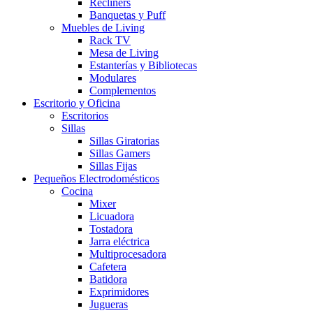
Recliners
Banquetas y Puff
Muebles de Living
Rack TV
Mesa de Living
Estanterías y Bibliotecas
Modulares
Complementos
Escritorio y Oficina
Escritorios
Sillas
Sillas Giratorias
Sillas Gamers
Sillas Fijas
Pequeños Electrodomésticos
Cocina
Mixer
Licuadora
Tostadora
Jarra eléctrica
Multiprocesadora
Cafetera
Batidora
Exprimidores
Jugueras