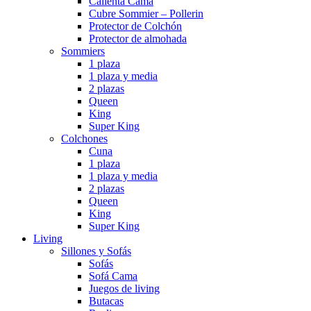
Calienta Cama
Cubre Sommier – Pollerin
Protector de Colchón
Protector de almohada
Sommiers
1 plaza
1 plaza y media
2 plazas
Queen
King
Super King
Colchones
Cuna
1 plaza
1 plaza y media
2 plazas
Queen
King
Super King
Living
Sillones y Sofás
Sofás
Sofá Cama
Juegos de living
Butacas