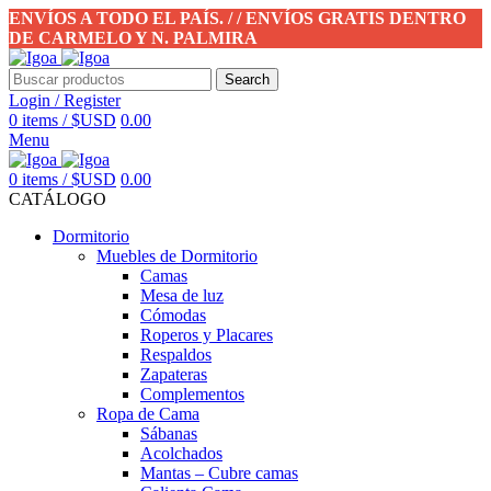
ENVÍOS A TODO EL PAÍS. / / ENVÍOS GRATIS DENTRO
DE CARMELO Y N. PALMIRA
Search
Login / Register
0
items
/
$USD
0.00
Menu
0
items
/
$USD
0.00
CATÁLOGO
Dormitorio
Muebles de Dormitorio
Camas
Mesa de luz
Cómodas
Roperos y Placares
Respaldos
Zapateras
Complementos
Ropa de Cama
Sábanas
Acolchados
Mantas – Cubre camas