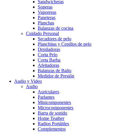
Sandwicheras
Soperas
Vaporeras
Paneteras
Planchas
Balanzas de cocina
Cuidado Personal
Secadores de pelo
Planchitas y Cepillos de pelo
Depiladoras
Corta Pelo
Corta Barba
Afeitadoras
Balanzas de Baño
Medidor de Presión
Audio y Video
Audio
Auriculares
Parlantes
Minicomponentes
Microcomponentes
Barra de sonido
Home Teather
Radios Portátiles
Complementos