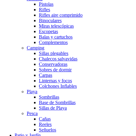
Pistolas
Rifles
Rifles aire comprimido
Binoculares
Miras telescópicas
Escopetas
Balas y cartuchos
Complementos
Camping
Sillas plegables
Chalecos salvavidas
Conservadoras
Sobres de dormir
Carpas
Linternas y focos
Colchones Inflables
Playa
Sombrillas
Base de Sombrillas
Sillas de Playa
Pesca
Cañas
Reeles
Señuelos
Patio y Jardín