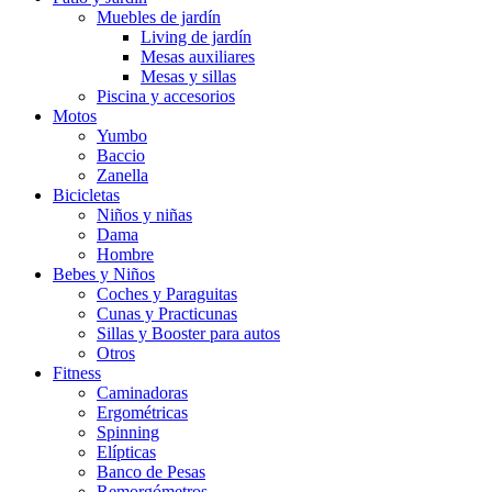
Muebles de jardín
Living de jardín
Mesas auxiliares
Mesas y sillas
Piscina y accesorios
Motos
Yumbo
Baccio
Zanella
Bicicletas
Niños y niñas
Dama
Hombre
Bebes y Niños
Coches y Paraguitas
Cunas y Practicunas
Sillas y Booster para autos
Otros
Fitness
Caminadoras
Ergométricas
Spinning
Elípticas
Banco de Pesas
Remorgómetros