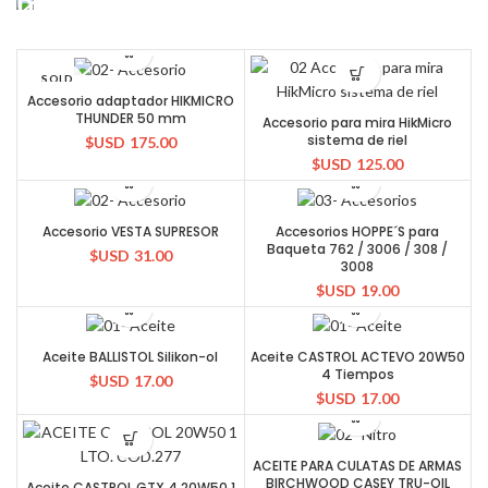
Discount On Summer Collection
READ MORE
SOLD
OUT
Accesorio adaptador HIKMICRO
THUNDER 50 mm
Accesorio para mira HikMicro
sistema de riel
$USD
175.00
$USD
125.00
Accesorio VESTA SUPRESOR
Accesorios HOPPE´S para
Baqueta 762 / 3006 / 308 /
$USD
31.00
3008
$USD
19.00
Aceite BALLISTOL Silikon-ol
Aceite CASTROL ACTEVO 20W50
4 Tiempos
$USD
17.00
$USD
17.00
ACEITE PARA CULATAS DE ARMAS
BIRCHWOOD CASEY TRU-OIL
Aceite CASTROL GTX 4 20W50 1