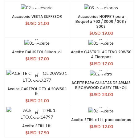
Accesorio VESTA SUPRESOR
Accesorios HOPPE´S para
Baqueta 762 / 3006 / 308 /
$USD
31.00
3008
$USD
19.00
Aceite BALLISTOL Silikon-ol
Aceite CASTROL ACTEVO 20W50
4 Tiempos
$USD
17.00
$USD
17.00
ACEITE PARA CULATAS DE ARMAS
BIRCHWOOD CASEY TRU-OIL
Aceite CASTROL GTX 4 20W50 1
lt.
$USD
23.00
$USD
21.00
Aceite STIHL x 1 Lt. para cadenas
Aceite STIHL 1 lt.
$USD
12.00
$USD
17.50