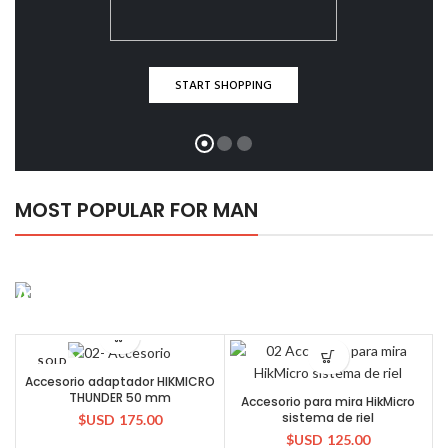
START SHOPPING
MOST POPULAR FOR MAN
All Jackets Discount- 30%
READ MORE
SOLD
OUT
Accesorio adaptador HIKMICRO
THUNDER 50 mm
Accesorio para mira HikMicro
sistema de riel
$USD
175.00
$USD
125.00