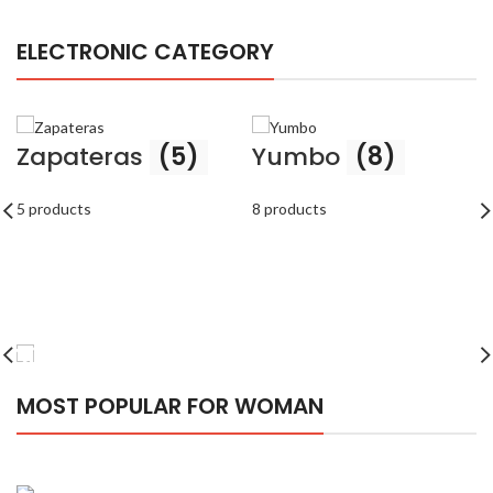
ELECTRONIC CATEGORY
Zapateras
(5)
Yumbo
(8)
5 products
8 products
Discount
Sports Shoes
MOST POPULAR FOR WOMAN
VIEW MORE
V