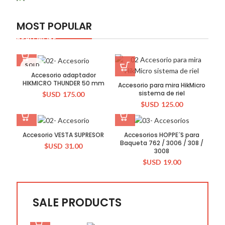
For Photographers
READ MORE
MOST POPULAR
READ MORE
SOLD
OUT
Accesorio adaptador
HIKMICRO THUNDER 50 mm
Accesorio para mira HikMicro
sistema de riel
$USD
175.00
$USD
125.00
Accesorio VESTA SUPRESOR
Accesorios HOPPE´S para
Baqueta 762 / 3006 / 308 /
$USD
31.00
3008
$USD
19.00
SALE PRODUCTS