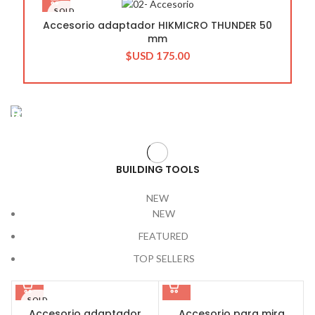
SOLD
OUT
Accesorio adaptador HIKMICRO THUNDER 50
mm
$USD
175.00
Building Tools
And Accessories
BUILDING TOOLS
READ MORE
NEW
NEW
FEATURED
TOP SELLERS
SOLD
OUT
Accesorio adaptador
Accesorio para mira
A