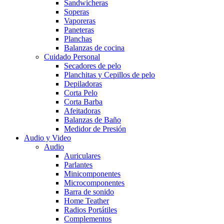
Sandwicheras
Soperas
Vaporeras
Paneteras
Planchas
Balanzas de cocina
Cuidado Personal
Secadores de pelo
Planchitas y Cepillos de pelo
Depiladoras
Corta Pelo
Corta Barba
Afeitadoras
Balanzas de Baño
Medidor de Presión
Audio y Video
Audio
Auriculares
Parlantes
Minicomponentes
Microcomponentes
Barra de sonido
Home Teather
Radios Portátiles
Complementos