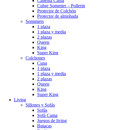
Calienta Cama
Cubre Sommier – Pollerin
Protector de Colchón
Protector de almohada
Sommiers
1 plaza
1 plaza y media
2 plazas
Queen
King
Super King
Colchones
Cuna
1 plaza
1 plaza y media
2 plazas
Queen
King
Super King
Living
Sillones y Sofás
Sofás
Sofá Cama
Juegos de living
Butacas