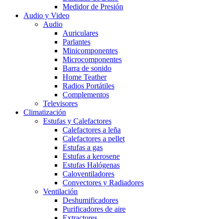
Medidor de Presión
Audio y Video
Audio
Auriculares
Parlantes
Minicomponentes
Microcomponentes
Barra de sonido
Home Teather
Radios Portátiles
Complementos
Televisores
Climatización
Estufas y Calefactores
Calefactores a leña
Calefactores a pellet
Estufas a gas
Estufas a kerosene
Estufas Halógenas
Caloventiladores
Convectores y Radiadores
Ventilación
Deshumificadores
Purificadores de aire
Extractores