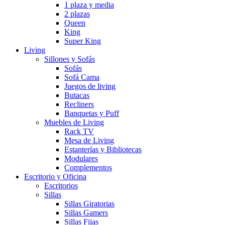
1 plaza y media
2 plazas
Queen
King
Super King
Living
Sillones y Sofás
Sofás
Sofá Cama
Juegos de living
Butacas
Recliners
Banquetas y Puff
Muebles de Living
Rack TV
Mesa de Living
Estanterías y Bibliotecas
Modulares
Complementos
Escritorio y Oficina
Escritorios
Sillas
Sillas Giratorias
Sillas Gamers
Sillas Fijas