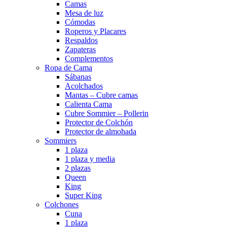
Camas
Mesa de luz
Cómodas
Roperos y Placares
Respaldos
Zapateras
Complementos
Ropa de Cama
Sábanas
Acolchados
Mantas – Cubre camas
Calienta Cama
Cubre Sommier – Pollerin
Protector de Colchón
Protector de almohada
Sommiers
1 plaza
1 plaza y media
2 plazas
Queen
King
Super King
Colchones
Cuna
1 plaza