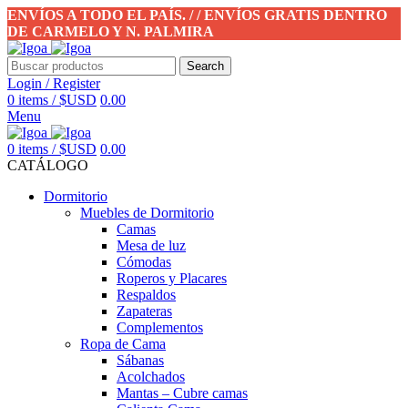
ENVÍOS A TODO EL PAÍS. / / ENVÍOS GRATIS DENTRO
DE CARMELO Y N. PALMIRA
Search
Login / Register
0
items
/
$USD
0.00
Menu
0
items
/
$USD
0.00
CATÁLOGO
Dormitorio
Muebles de Dormitorio
Camas
Mesa de luz
Cómodas
Roperos y Placares
Respaldos
Zapateras
Complementos
Ropa de Cama
Sábanas
Acolchados
Mantas – Cubre camas