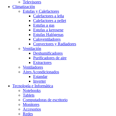
Televisores
Climatización
Estufas y Calefactores
Calefactores a leña
Calefactores a pellet
Estufas a gas
Estufas a kerosene
Estufas Halógenas
Caloventiladores
Convectores y Radiadores
Ventilación
Deshumificadores
Purificadores de aire
Extractores
Ventiladores
Aires Acondicionados
Estandar
Inverter
Tecnología e Informática
Notebooks
Tablets
Computadoras de escritorio
Monitores
Accesorios
Redes