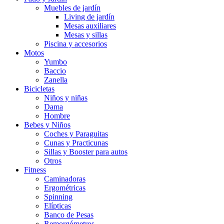
Muebles de jardín
Living de jardín
Mesas auxiliares
Mesas y sillas
Piscina y accesorios
Motos
Yumbo
Baccio
Zanella
Bicicletas
Niños y niñas
Dama
Hombre
Bebes y Niños
Coches y Paraguitas
Cunas y Practicunas
Sillas y Booster para autos
Otros
Fitness
Caminadoras
Ergométricas
Spinning
Elípticas
Banco de Pesas
Remorgómetros