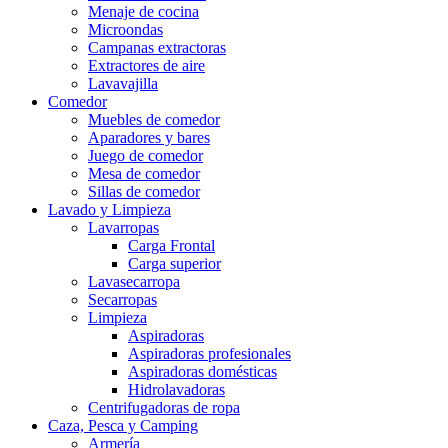
Menaje de cocina
Microondas
Campanas extractoras
Extractores de aire
Lavavajilla
Comedor
Muebles de comedor
Aparadores y bares
Juego de comedor
Mesa de comedor
Sillas de comedor
Lavado y Limpieza
Lavarropas
Carga Frontal
Carga superior
Lavasecarropa
Secarropas
Limpieza
Aspiradoras
Aspiradoras profesionales
Aspiradoras domésticas
Hidrolavadoras
Centrifugadoras de ropa
Caza, Pesca y Camping
Armería