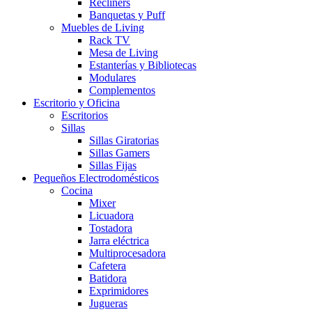
Recliners
Banquetas y Puff
Muebles de Living
Rack TV
Mesa de Living
Estanterías y Bibliotecas
Modulares
Complementos
Escritorio y Oficina
Escritorios
Sillas
Sillas Giratorias
Sillas Gamers
Sillas Fijas
Pequeños Electrodomésticos
Cocina
Mixer
Licuadora
Tostadora
Jarra eléctrica
Multiprocesadora
Cafetera
Batidora
Exprimidores
Jugueras