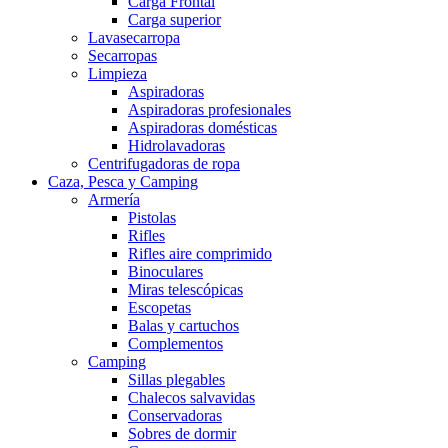
Carga Frontal
Carga superior
Lavasecarropa
Secarropas
Limpieza
Aspiradoras
Aspiradoras profesionales
Aspiradoras domésticas
Hidrolavadoras
Centrifugadoras de ropa
Caza, Pesca y Camping
Armería
Pistolas
Rifles
Rifles aire comprimido
Binoculares
Miras telescópicas
Escopetas
Balas y cartuchos
Complementos
Camping
Sillas plegables
Chalecos salvavidas
Conservadoras
Sobres de dormir