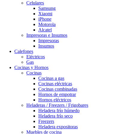
Celulares
Samsung
Xiaomi
iPhone
Motorola
Alcatel
Impresoras e Insumos
Impresoras
Insumos
Calefones
Eléctricos
Gas
Cocinas y Hornos
Cocinas
Cocinas a gas
Cocinas eléctricas
Cocinas combinadas
Hornos de empotrar
Hornos eléctricos
Heladeras / Freezers / Frigobares
Heladera frío húmedo
Heladera frío seco
Freezers
Heladera expositoras
Muebles de cocina