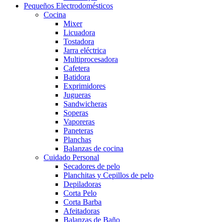
Pequeños Electrodomésticos
Cocina
Mixer
Licuadora
Tostadora
Jarra eléctrica
Multiprocesadora
Cafetera
Batidora
Exprimidores
Jugueras
Sandwicheras
Soperas
Vaporeras
Paneteras
Planchas
Balanzas de cocina
Cuidado Personal
Secadores de pelo
Planchitas y Cepillos de pelo
Depiladoras
Corta Pelo
Corta Barba
Afeitadoras
Balanzas de Baño