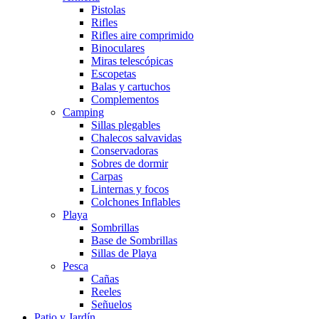
Pistolas
Rifles
Rifles aire comprimido
Binoculares
Miras telescópicas
Escopetas
Balas y cartuchos
Complementos
Camping
Sillas plegables
Chalecos salvavidas
Conservadoras
Sobres de dormir
Carpas
Linternas y focos
Colchones Inflables
Playa
Sombrillas
Base de Sombrillas
Sillas de Playa
Pesca
Cañas
Reeles
Señuelos
Patio y Jardín