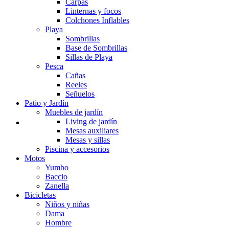
Carpas
Linternas y focos
Colchones Inflables
Playa
Sombrillas
Base de Sombrillas
Sillas de Playa
Pesca
Cañas
Reeles
Señuelos
Patio y Jardín
Muebles de jardín
Living de jardín
Mesas auxiliares
Mesas y sillas
Piscina y accesorios
Motos
Yumbo
Baccio
Zanella
Bicicletas
Niños y niñas
Dama
Hombre