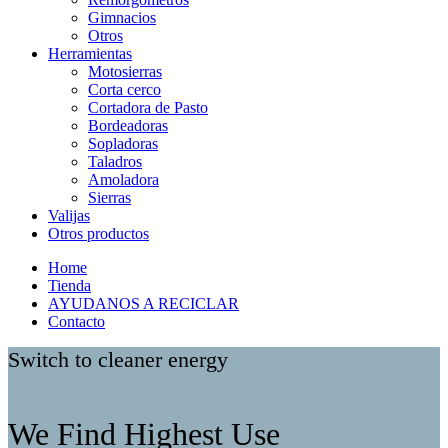
Gimnacios
Otros
Herramientas
Motosierras
Corta cerco
Cortadora de Pasto
Bordeadoras
Sopladoras
Taladros
Amoladora
Sierras
Valijas
Otros productos
Home
Tienda
AYUDANOS A RECICLAR
Contacto
Switch to cleaner energy
We Find Highest Use